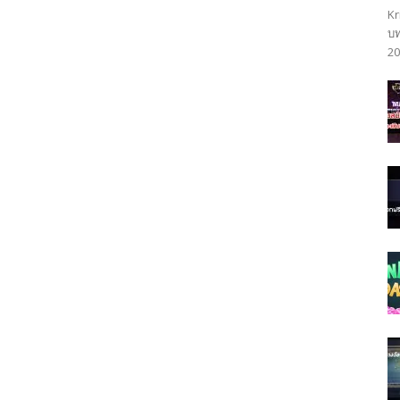
Kr
บท
20