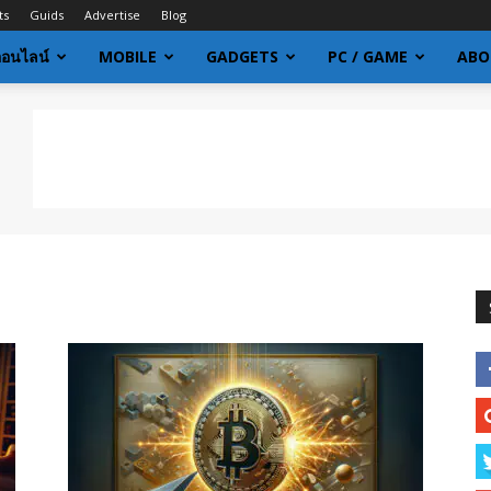
ts
Guids
Advertise
Blog
ออนไลน์
MOBILE
GADGETS
PC / GAME
ABO