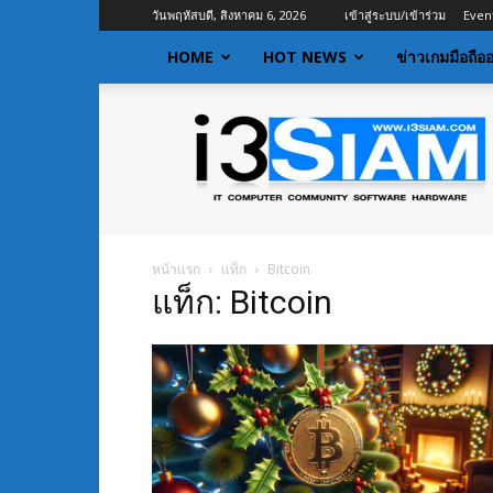
วันพฤหัสบดี, สิงหาคม 6, 2026
เข้าสู่ระบบ/เข้าร่วม
Even
HOME
HOT NEWS
ข่าวเกมมือถือ
I3siam
|
ข่าว
ไอที
อัพเดท
ข้อมูล
ข่าวสาร
หน้าแรก
แท็ก
Bitcoin
เกี่ยว
แท็ก: Bitcoin
กับ
ข่าว
เทคโนโลยี