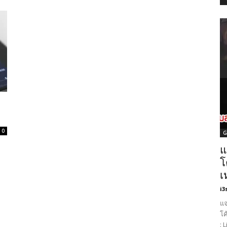
0
G
แ
โ
เ
i3
แจ
โค
: 