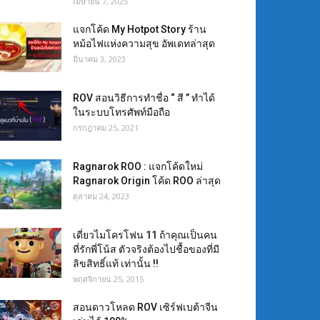
เมษายน 7, 2025
แจกโค้ด My Hotpot Story ร้าน
หม้อไฟแห่งความสุข อัพเดทล่าสุด
มีนาคม 3, 2023
ROV สอนวิธีการทำชื่อ “ สี ” ทำได้
ในระบบโทรศัพท์มือถือ
กรกฎาคม 25, 2021
Ragnarok ROO : แจกโค้ดใหม่
Ragnarok Origin โค้ด ROO ล่าสุด
ตุลาคม 24, 2023
เดี่ยวไมโครโฟน 11 ถ้าคุณเป็นคน
ที่รักพี่โน้ส ตัวจริงต้องไปชื้อของที่มี
ลิขสิทธิ์แท้ เท่านั้น !!
พฤศจิกายน 25, 2015
สอนดาวโหลด ROV เซิร์ฟเบต้าจีน