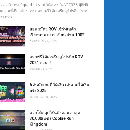
izzix Forest Squad : Lizard โค้ด >> BUVFZBZ6UJBNR
ความที่เกี่ยวข้อง >>> แจกฟรีโค้ดเหรียญโปรลีก ROV
21 ด่วน...
สอนสมัคร ROV เซิร์ฟเบต้า
เวียดนาม ลงทะเบียน ผ่าน 100%
กุมภาพันธ์ 22, 2025
แจกฟรีโค้ดเหรียญโปรลีก ROV
2021 ด่วน !!
มีนาคม 21, 2021
6 อันดับเกมที่ ได้เงิน เล่นเกมได้เงิน
จริง 2025
พฤษภาคม 28, 2025
แจกโค้ดคุกกี้รันคิงดอม ล่าสุด
30,000เพชร Cookie Run
Kingdom