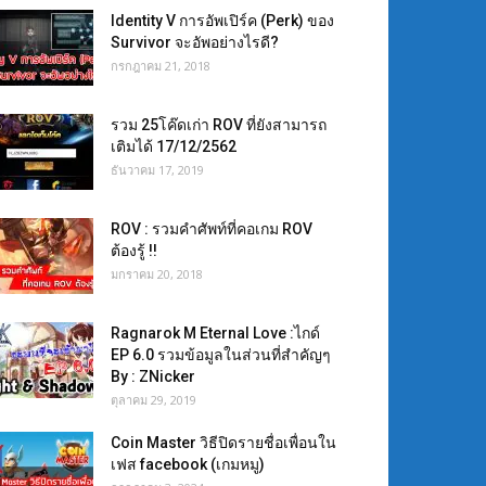
Identity V การอัพเปิร์ค (Perk) ของ
Survivor จะอัพอย่างไรดี?
กรกฎาคม 21, 2018
รวม 25โค๊ดเก่า ROV ที่ยังสามารถ
เติมได้ 17/12/2562
ธันวาคม 17, 2019
ROV : รวมคำศัพท์ที่คอเกม ROV
ต้องรู้ !!
มกราคม 20, 2018
Ragnarok M Eternal Love :ไกด์
EP 6.0 รวมข้อมูลในส่วนที่สำคัญๆ
By : ZNicker
ตุลาคม 29, 2019
Coin Master วิธีปิดรายชื่อเพื่อนใน
เฟส facebook (เกมหมู)