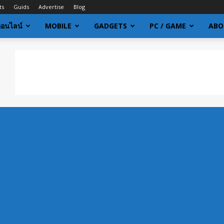
ts
Guids
Advertise
Blog
ออนไลน์
MOBILE
GADGETS
PC / GAME
ABO