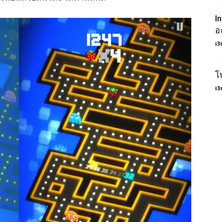
I
อ
i3
โ
i3