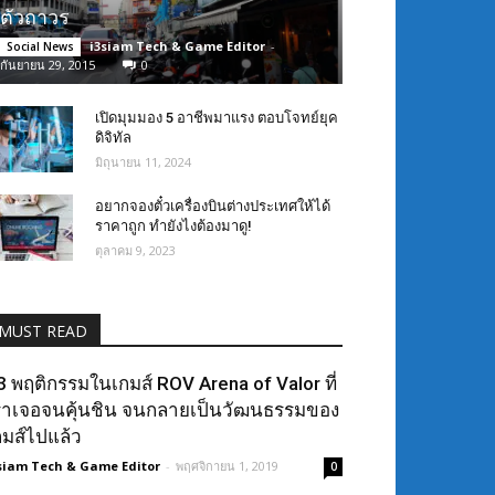
ตัวถาวร
i3siam Tech & Game Editor
-
Social News
กันยายน 29, 2015
0
เปิดมุมมอง 5 อาชีพมาแรง ตอบโจทย์ยุค
ดิจิทัล
มิถุนายน 11, 2024
อยากจองตั๋วเครื่องบินต่างประเทศให้ได้
ราคาถูก ทำยังไงต้องมาดู!
ตุลาคม 9, 2023
MUST READ
3 พฤติกรรมในเกมส์ ROV Arena of Valor ที่
ราเจอจนคุ้นชิน จนกลายเป็นวัฒนธรรมของ
กมส์ไปแล้ว
siam Tech & Game Editor
-
พฤศจิกายน 1, 2019
0