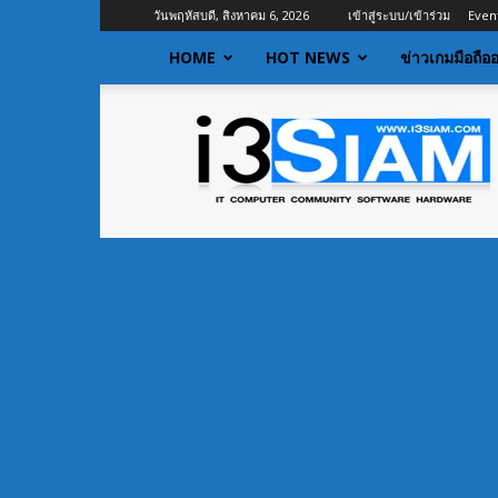
วันพฤหัสบดี, สิงหาคม 6, 2026
เข้าสู่ระบบ/เข้าร่วม
Even
HOME
HOT NEWS
ข่าวเกมมือถือ
I3siam
|
ข่าว
ไอที
อัพเดท
ข้อมูล
ข่าวสาร
เกี่ยว
กับ
ข่าว
เทคโนโลยี