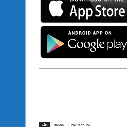
แท็ก
Bandai
Pac-Man 256