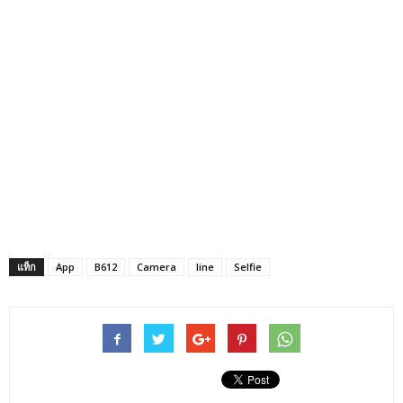
แท็ก
App
B612
Camera
line
Selfie