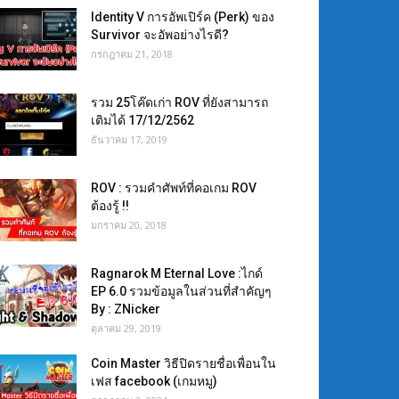
Identity V การอัพเปิร์ค (Perk) ของ
Survivor จะอัพอย่างไรดี?
กรกฎาคม 21, 2018
รวม 25โค๊ดเก่า ROV ที่ยังสามารถ
เติมได้ 17/12/2562
ธันวาคม 17, 2019
ROV : รวมคำศัพท์ที่คอเกม ROV
ต้องรู้ !!
มกราคม 20, 2018
Ragnarok M Eternal Love :ไกด์
EP 6.0 รวมข้อมูลในส่วนที่สำคัญๆ
By : ZNicker
ตุลาคม 29, 2019
Coin Master วิธีปิดรายชื่อเพื่อนใน
เฟส facebook (เกมหมู)