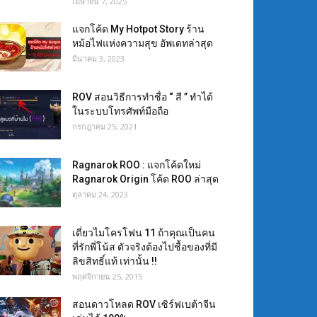
เมษายน 7, 2025
แจกโค้ด My Hotpot Story ร้าน
หม้อไฟแห่งความสุข อัพเดทล่าสุด
มีนาคม 3, 2023
ROV สอนวิธีการทำชื่อ “ สี ” ทำได้
ในระบบโทรศัพท์มือถือ
กรกฎาคม 25, 2021
Ragnarok ROO : แจกโค้ดใหม่
Ragnarok Origin โค้ด ROO ล่าสุด
ตุลาคม 24, 2023
เดี่ยวไมโครโฟน 11 ถ้าคุณเป็นคน
ที่รักพี่โน้ส ตัวจริงต้องไปชื้อของที่มี
ลิขสิทธิ์แท้ เท่านั้น !!
พฤศจิกายน 25, 2015
สอนดาวโหลด ROV เซิร์ฟเบต้าจีน