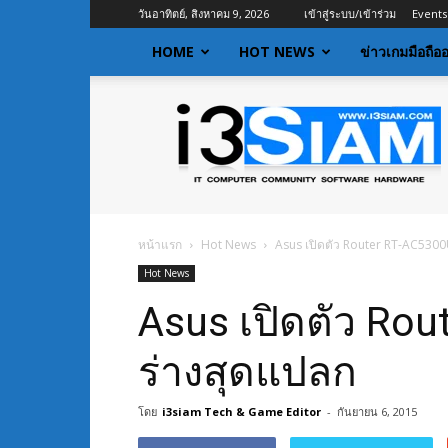
วันอาทิตย์, สิงหาคม 9, 2026
เข้าสู่ระบบ/เข้าร่วม
Events
HOME
HOT NEWS
ข่าวเกมมือถือ
I3siam
|
ข่าว
ไอที
อัพเดท
ข้อมูล
ข่าวสาร
หน้าแรก
Hot News
Asus เปิดตัว Router RT-AC5300
เกี่ยว
Hot News
กับ
ข่าว
Asus เปิดตัว Rou
เทคโนโลยี
ร่างสุดแปลก
โดย
i3siam Tech & Game Editor
-
กันยายน 6, 2015