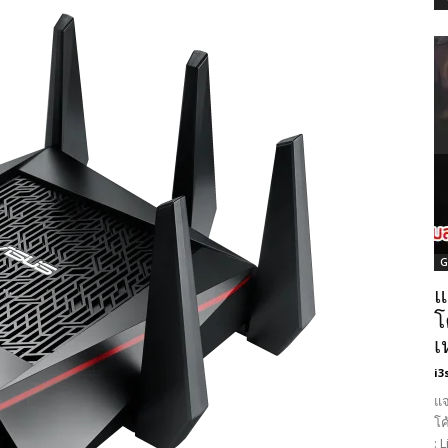
G
แ
โ
เ
i3
แจ
โค
: 