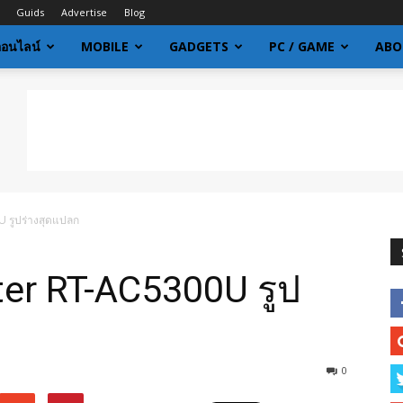
Guids
Advertise
Blog
ออนไลน์
MOBILE
GADGETS
PC / GAME
ABO
U รูปร่างสุดแปลก
ter RT-AC5300U รูป
0