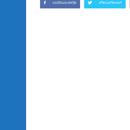
แบ่งปันบนเฟสบุ๊ค
ทวีตบนทวิตเตอร์