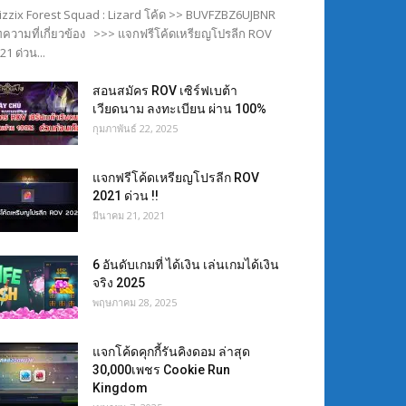
izzix Forest Squad : Lizard โค้ด >> BUVFZBZ6UJBNR
ความที่เกี่ยวข้อง >>> แจกฟรีโค้ดเหรียญโปรลีก ROV
21 ด่วน...
สอนสมัคร ROV เซิร์ฟเบต้า
เวียดนาม ลงทะเบียน ผ่าน 100%
กุมภาพันธ์ 22, 2025
แจกฟรีโค้ดเหรียญโปรลีก ROV
2021 ด่วน !!
มีนาคม 21, 2021
6 อันดับเกมที่ ได้เงิน เล่นเกมได้เงิน
จริง 2025
พฤษภาคม 28, 2025
แจกโค้ดคุกกี้รันคิงดอม ล่าสุด
30,000เพชร Cookie Run
Kingdom