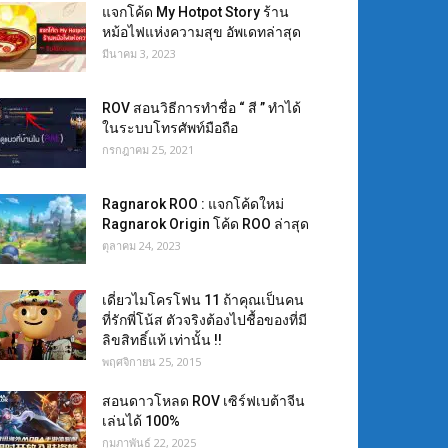
แจกโค้ด My Hotpot Story ร้าน
หม้อไฟแห่งความสุข อัพเดทล่าสุด
มีนาคม 3, 2023
ROV สอนวิธีการทำชื่อ “ สี ” ทำได้
ในระบบโทรศัพท์มือถือ
กรกฎาคม 25, 2021
Ragnarok ROO : แจกโค้ดใหม่
Ragnarok Origin โค้ด ROO ล่าสุด
ตุลาคม 24, 2023
เดี่ยวไมโครโฟน 11 ถ้าคุณเป็นคน
ที่รักพี่โน้ส ตัวจริงต้องไปชื้อของที่มี
ลิขสิทธิ์แท้ เท่านั้น !!
พฤศจิกายน 25, 2015
สอนดาวโหลด ROV เซิร์ฟเบต้าจีน
เล่นได้ 100%
กุมภาพันธ์ 22, 2025