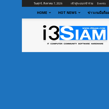
วันศุกร์, สิงหาคม 7, 2026
เข้าสู่ระบบ/เข้าร่วม
Events
HOME
HOT NEWS
ข่าวเกมมือถือ
I3siam
|
ข่าว
ไอที
อัพเดท
ข้อมูล
ข่าวสาร
เกี่ยว
กับ
ข่าว
เทคโนโลยี