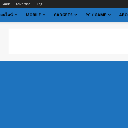
Guids
Advertise
Blog
ออนไลน์
MOBILE
GADGETS
PC / GAME
ABO