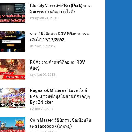
Identity V การอัพเปิร์ค (Perk) ของ
Survivor จะอัพอย่างไรดี?
กรกฎาคม 21, 2018
รวม 25โค๊ดเก่า ROV ที่ยังสามารถ
เติมได้ 17/12/2562
ธันวาคม 17, 2019
ROV : รวมคำศัพท์ที่คอเกม ROV
ต้องรู้ !!
มกราคม 20, 2018
Ragnarok M Eternal Love :ไกด์
EP 6.0 รวมข้อมูลในส่วนที่สำคัญๆ
By : ZNicker
ตุลาคม 29, 2019
Coin Master วิธีปิดรายชื่อเพื่อนใน
เฟส facebook (เกมหมู)