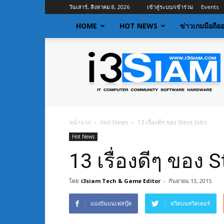
วันเสาร์, สิงหาคม 8, 2026
เข้าสู่ระบบ/เข้าร่วม
Events
HOME
HOT NEWS
ข่าวเกมมือถือ
I3siam
|
ข่าว
ไอที
อัพเดท
ข้อมูล
ข่าวสาร
หน้าแรก
Hot News
13 เรื่องดีๆ ของ Steve Jobs
เกี่ยว
Hot News
กับ
ข่าว
13 เรื่องดีๆ ของ 
เทคโนโลยี
โดย
i3siam Tech & Game Editor
-
กันยายน 13, 2015
แบ่งปันบนเฟสบุ๊ค
ทวีตบนทวิตเตอร์