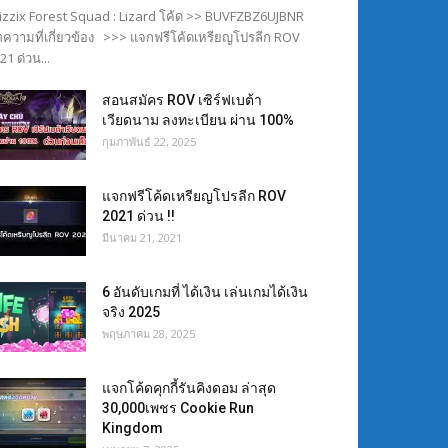
izzix Forest Squad : Lizard โค้ด >> BUVFZBZ6UJBNR
ความที่เกี่ยวข้อง >>> แจกฟรีโค้ดเหรียญโปรลีก ROV
21 ด่วน...
สอนสมัคร ROV เซิร์ฟเบต้า
เวียดนาม ลงทะเบียน ผ่าน 100%
กุมภาพันธ์ 22, 2025
แจกฟรีโค้ดเหรียญโปรลีก ROV
2021 ด่วน !!
มีนาคม 21, 2021
6 อันดับเกมที่ ได้เงิน เล่นเกมได้เงิน
จริง 2025
พฤษภาคม 28, 2025
แจกโค้ดคุกกี้รันคิงดอม ล่าสุด
30,000เพชร Cookie Run
Kingdom