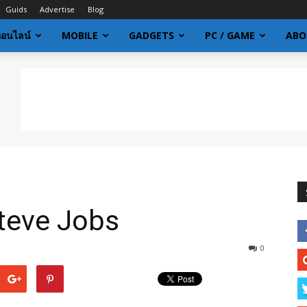
Guids
Advertise
Blog
ออนไลน์
MOBILE
GADGETS
PC / GAME
ABO
Steve Jobs
0