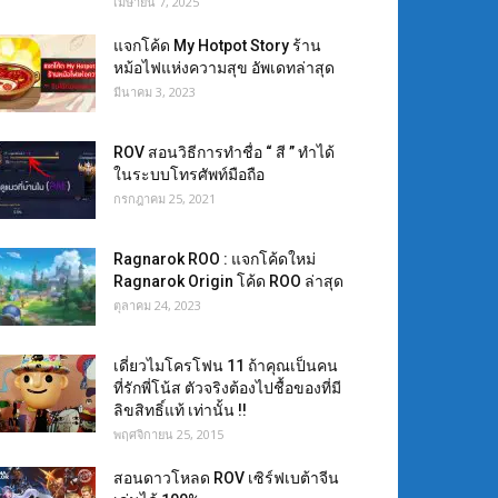
เมษายน 7, 2025
แจกโค้ด My Hotpot Story ร้าน
หม้อไฟแห่งความสุข อัพเดทล่าสุด
มีนาคม 3, 2023
ROV สอนวิธีการทำชื่อ “ สี ” ทำได้
ในระบบโทรศัพท์มือถือ
กรกฎาคม 25, 2021
Ragnarok ROO : แจกโค้ดใหม่
Ragnarok Origin โค้ด ROO ล่าสุด
ตุลาคม 24, 2023
เดี่ยวไมโครโฟน 11 ถ้าคุณเป็นคน
ที่รักพี่โน้ส ตัวจริงต้องไปชื้อของที่มี
ลิขสิทธิ์แท้ เท่านั้น !!
พฤศจิกายน 25, 2015
สอนดาวโหลด ROV เซิร์ฟเบต้าจีน