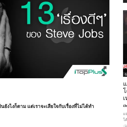
G
แ
โ
เ
ป็นยังไงก็ตาม แต่เราจะเสียใจกับเรื่องที่ไม่ได้ทำ
i3
แจ
โค
: 