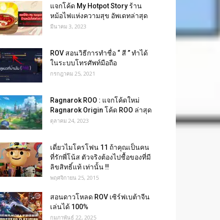
แจกโค้ด My Hotpot Story ร้าน
หม้อไฟแห่งความสุข อัพเดทล่าสุด
มีนาคม 3, 2023
ROV สอนวิธีการทำชื่อ “ สี ” ทำได้
ในระบบโทรศัพท์มือถือ
กรกฎาคม 25, 2021
Ragnarok ROO : แจกโค้ดใหม่
Ragnarok Origin โค้ด ROO ล่าสุด
ตุลาคม 24, 2023
เดี่ยวไมโครโฟน 11 ถ้าคุณเป็นคน
ที่รักพี่โน้ส ตัวจริงต้องไปชื้อของที่มี
ลิขสิทธิ์แท้ เท่านั้น !!
พฤศจิกายน 25, 2015
สอนดาวโหลด ROV เซิร์ฟเบต้าจีน
เล่นได้ 100%
กุมภาพันธ์ 22, 2025