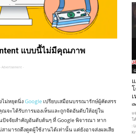
ontent แบบนี้ไม่มีคุณภาพ
- Advertisement -
G
แ
โ
เ
ไม่หยุดนิ่ง
Google
เปรียบเสมือนบรรณารักษ์ผู้คัดสรร
i3
์ของคุณจะได้รับการมองเห็นและถูกจัดอันดับให้อยู่ใน
แจ
โค
ป็นปัจจัยสำคัญอันดับต้นๆ ที่ Google พิจารณา หาก
: 
สามารถดึงดูดผู้ใช้งานได้เท่านั้น แต่ยังอาจส่งผลเสีย
Kr