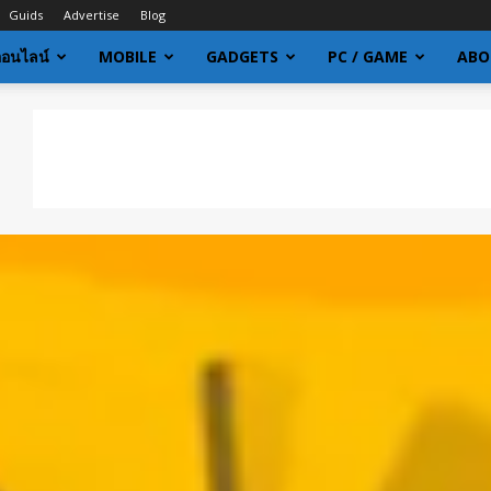
Guids
Advertise
Blog
ออนไลน์
MOBILE
GADGETS
PC / GAME
ABO