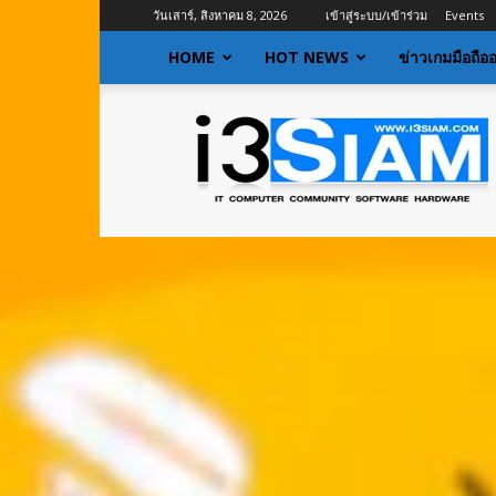
วันเสาร์, สิงหาคม 8, 2026
เข้าสู่ระบบ/เข้าร่วม
Events
HOME
HOT NEWS
ข่าวเกมมือถือ
I3siam
|
ข่าว
ไอที
อัพเดท
ข้อมูล
ข่าวสาร
เกี่ยว
กับ
ข่าว
เทคโนโลยี