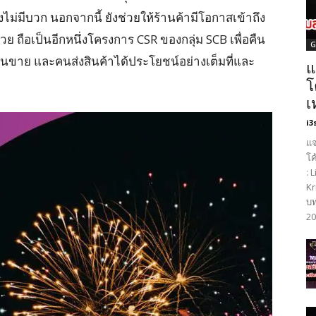
ไม่มีบวก นอกจากนี้ ยังช่วยให้ร้านค้ามีโอกาสเข้าถึง
ย ถือเป็นอีกหนึ่งโครงการ CSR ของกลุ่ม SCB เพื่อคืน
G
อ คนขาย และคนส่งสินค้าได้ประโยชน์อย่างเต็มที่และ
แ
โ
เ
i3
แจ
โค
: 
Kr
บท
20