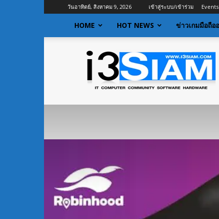
วันอาทิตย์, สิงหาคม 9, 2026
เข้าสู่ระบบ/เข้าร่วม
Events
HOME
HOT NEWS
ข่าวเกมมือถือ
I3siam
|
ข่าว
ไอที
อัพเดท
ข้อมูล
ข่าวสาร
เกี่ยว
กับ
ข่าว
เทคโนโลยี