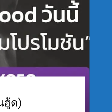
ฮู้ด)