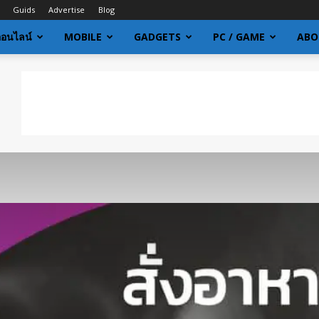
Guids
Advertise
Blog
ออนไลน์
MOBILE
GADGETS
PC / GAME
ABO