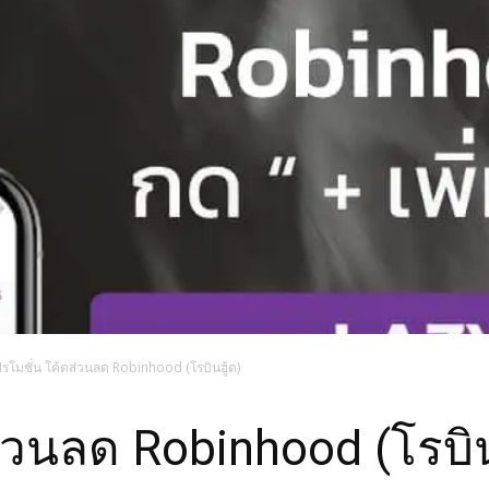
รโมชั่น โค้ดส่วนลด Robinhood (โรบินฮู้ด)
่วนลด Robinhood (โรบิน