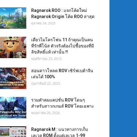
Ragnarok ROO : แจกโค้ดใหม่
Ragnarok Origin โค้ด ROO ล่าสุด
ตุลาคม 24, 2023
เดี่ยวไมโครโฟน 11 ถ้าคุณเป็นคน
ที่รักพี่โน้ส ตัวจริงต้องไปชื้อของที่มี
ลิขสิทธิ์แท้ เท่านั้น !!
พฤศจิกายน 25, 2015
สอนดาวโหลด ROV เซิร์ฟเบต้าจีน
เล่นได้ 100%
กุมภาพันธ์ 22, 2025
รวมคำคมแคปชั่น ROV โดนๆ
สำหรับสาวกเกมส์ ROV โดยเฉพาะ
พฤษภาคม 29, 2026
Ragnarok M : แนวทางการเก็บ
เลเวล ROM ตั้งแต่เลเวล 1-99