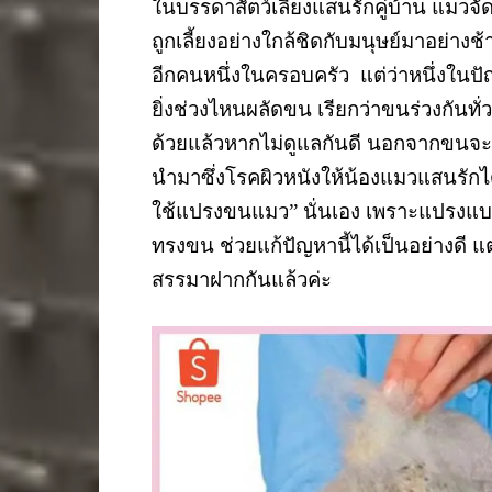
ในบรรดาสัตว์เลี้ยงแสนรักคู่บ้าน แมวจัดเ
ถูกเลี้ยงอย่างใกล้ชิดกับมนุษย์มาอย่า
อีกคนหนึ่งในครอบครัว แต่ว่าหนึ่งในปัญ
ยิ่งช่วงไหนผลัดขน เรียกว่าขนร่วงกันทั
ด้วยแล้วหากไม่ดูแลกันดี นอกจากขนจะร
นำมาซึ่งโรคผิวหนังให้น้องแมวแสนรักได้ 
ใช้แปรงขนแมว” นั่นเอง เพราะแปรงแบบ
ทรงขน ช่วยแก้ปัญหานี้ได้เป็นอย่างดี แ
สรรมาฝากกันแล้วค่ะ