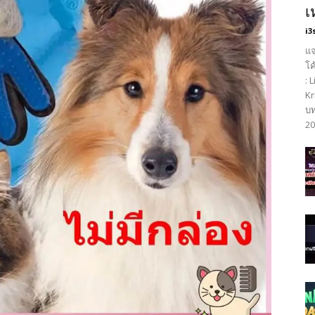
เ
i3
แจ
โค
: 
Kr
บท
20