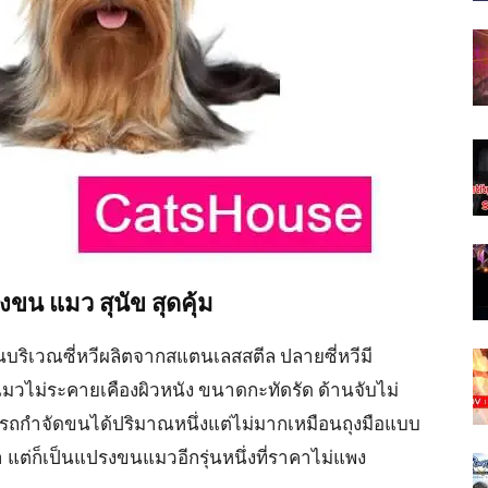
รงขน แมว สุนัข สุดคุ้ม
นบริเวณซี่หวีผลิตจากสแตนเลสสตีล ปลายซี่หวีมี
แมวไม่ระคายเคืองผิวหนัง ขนาดกะทัดรัด ด้านจับไม่
มารถกำจัดขนได้ปริมาณหนึ่งแต่ไม่มากเหมือนถุงมือแบบ
ต่ก็เป็นแปรงขนแมวอีกรุ่นหนึ่งที่ราคาไม่แพง