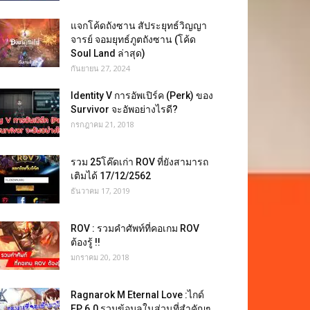
แจกโค้ดถังซาน สัประยุทธ์วิญญา
จารย์ จอมยุทธ์ภูตถังซาน (โค้ด
Soul Land ล่าสุด)
กันยายน 27, 2024
Identity V การอัพเปิร์ค (Perk) ของ
Survivor จะอัพอย่างไรดี?
กรกฎาคม 21, 2018
รวม 25โค๊ดเก่า ROV ที่ยังสามารถ
เติมได้ 17/12/2562
ธันวาคม 17, 2019
ROV : รวมคำศัพท์ที่คอเกม ROV
ต้องรู้ !!
มกราคม 20, 2018
Ragnarok M Eternal Love :ไกด์
EP 6.0 รวมข้อมูลในส่วนที่สำคัญๆ