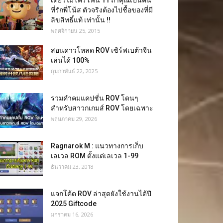
เดี่ยวไมโครโฟน 11 ถ้าคุณเป็นคน
ที่รักพี่โน้ส ตัวจริงต้องไปชื้อของที่มี
ลิขสิทธิ์แท้ เท่านั้น !!
พฤศจิกายน 25, 2015
สอนดาวโหลด ROV เซิร์ฟเบต้าจีน
เล่นได้ 100%
กุมภาพันธ์ 22, 2025
รวมคำคมแคปชั่น ROV โดนๆ
สำหรับสาวกเกมส์ ROV โดยเฉพาะ
พฤษภาคม 29, 2026
Ragnarok M : แนวทางการเก็บ
เลเวล ROM ตั้งแต่เลเวล 1-99
ธันวาคม 23, 2018
แจกโค้ด ROV ล่าสุดยังใช้งานได้ปี
2025 Giftcode
มกราคม 16, 2026