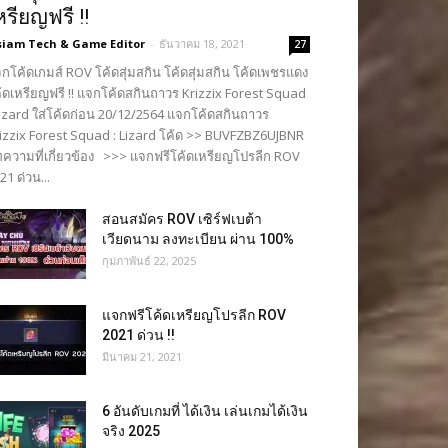
หรียญฟรี !!
siam Tech & Game Editor
-
ธันวาคม 18, 2021
27
กโค้ดเกมส์ ROV โค้ดสุ่มสกิน โค้ดสุ่มสกิน โค้ดเพชรแดง
้ดเหรียญฟรี !! แจกโค้ดสกินถาวร Krizzix Forest Squad
Lizard ใส่โค้ดก่อน 20/12/2564 แจกโค้ดสกินถาวร
izzix Forest Squad : Lizard โค้ด >> BUVFZBZ6UJBNR
ความที่เกี่ยวข้อง >>> แจกฟรีโค้ดเหรียญโปรลีก ROV
21 ด่วน...
สอนสมัคร ROV เซิร์ฟเบต้า
เวียดนาม ลงทะเบียน ผ่าน 100%
กุมภาพันธ์ 22, 2025
แจกฟรีโค้ดเหรียญโปรลีก ROV
2021 ด่วน !!
มีนาคม 21, 2021
6 อันดับเกมที่ ได้เงิน เล่นเกมได้เงิน
จริง 2025