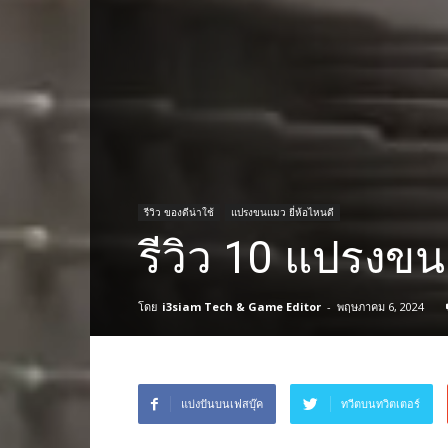
รีวิว ของดีน่าใช้
แปรงขนแมว ยี่ห้อไหนดี
รีวิว 10 แปรงขน
โดย
i3siam Tech & Game Editor
-
พฤษภาคม 6, 2024
แบ่งปันบนเฟสบุ๊ค
ทวีตบนทวิตเตอร์