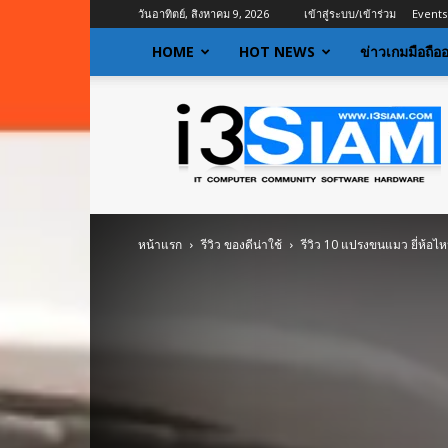
วันอาทิตย์, สิงหาคม 9, 2026
เข้าสู่ระบบ/เข้าร่วม
Events
HOME
HOT NEWS
ข่าวเกมมือถือ
I3siam
|
ข่าว
ไอที
อัพเดท
ข้อมูล
ข่าวสาร
หน้าแรก
รีวิว ของดีน่าใช้
รีวิว 10 แปรงขนแมว ยี่ห้อไห
เกี่ยว
กับ
ข่าว
เทคโนโลยี