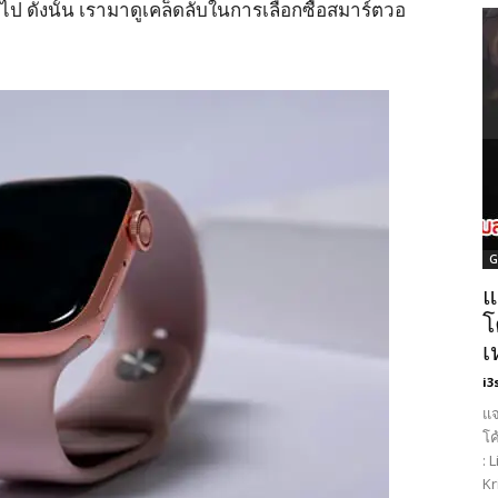
ยไป ดังนั้น เรามาดูเคล็ดลับในการเลือกซื้อสมาร์ตวอ
G
แ
โ
เ
i3
แจ
โค
: 
Kr