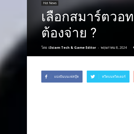
Hot News
เลือกสมาร์ตวอทช
ต้องจ่าย ?
โดย
i3siam Tech & Game Editor
-
พฤษภาคม 8, 2024
แบ่งปันบนเฟสบุ๊ค
ทวีตบนทวิตเตอร์