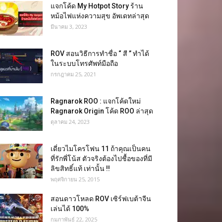
แจกโค้ด My Hotpot Story ร้าน
หม้อไฟแห่งความสุข อัพเดทล่าสุด
มีนาคม 3, 2023
ROV สอนวิธีการทำชื่อ “ สี ” ทำได้
ในระบบโทรศัพท์มือถือ
กรกฎาคม 25, 2021
Ragnarok ROO : แจกโค้ดใหม่
Ragnarok Origin โค้ด ROO ล่าสุด
ตุลาคม 24, 2023
เดี่ยวไมโครโฟน 11 ถ้าคุณเป็นคน
ที่รักพี่โน้ส ตัวจริงต้องไปชื้อของที่มี
ลิขสิทธิ์แท้ เท่านั้น !!
พฤศจิกายน 25, 2015
สอนดาวโหลด ROV เซิร์ฟเบต้าจีน
เล่นได้ 100%
กุมภาพันธ์ 22, 2025