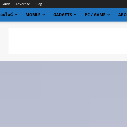
Guids
Advertise
Blog
ออนไลน์
MOBILE
GADGETS
PC / GAME
ABO