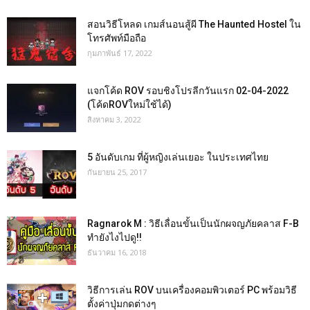
สอนวิธีโหลด เกมส์นอนสู้ผี The Haunted Hostel ใน
โทรศัพท์มือถือ
กุมภาพันธ์ 17, 2022
แจกโค้ด ROV รอบชิงโปรลีกวันแรก 02-04-2022
(โค้ดROVใหม่ใช้ได้)
สิงหาคม 3, 2022
5 อันดับเกม ที่ผู้หญิงเล่นเยอะ ในประเทศไทย
กันยายน 25, 2017
Ragnarok M : วิธีเลื่อนขั้นเป็นนักผจญภัยคลาส F-B
ทำยังไงไปดู!!
ธันวาคม 16, 2018
วิธีการเล่น ROV บนเครื่องคอมพิวเตอร์ PC พร้อมวิธี
ตั้งค่าปุ่มกดต่างๆ