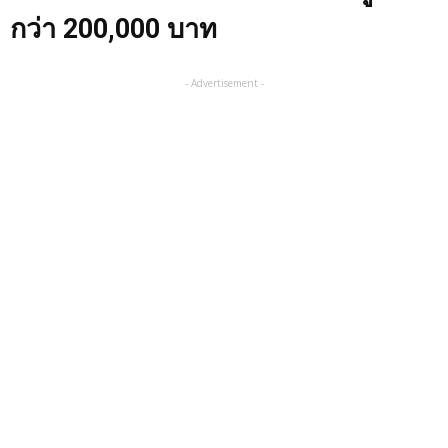
กว่า 200,000 บาท
- Advertisement -