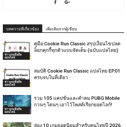
บทความที่เกี่ยวข้อง
เพิ่มเติมจากผู้เขียน
คู่มือ Cookie Run Classic สรุปเงื่อนไขปลด
ล็อกคุกกี้ทุกตัวแบบจัดเต็ม (ฉบับแปลไทย)
ข่าวเกมมือถือ
ออนไลน์
สมบัติ Cookie Run Classic แปลไทย EP.01
ครบจบในที่เดียว
ข่าวเกมมือถือ
ออนไลน์
รวม 105 แคปชั่นและคำคม PUBG Mobile
กวนๆ โดนๆ เอาไว้โพสต์เรียกยอดไลก์!
ข่าวเกมมือถือ
ออนไลน์
ส่อง 10 เกมยอดนิยมสำหรับคนไทยปี 2026