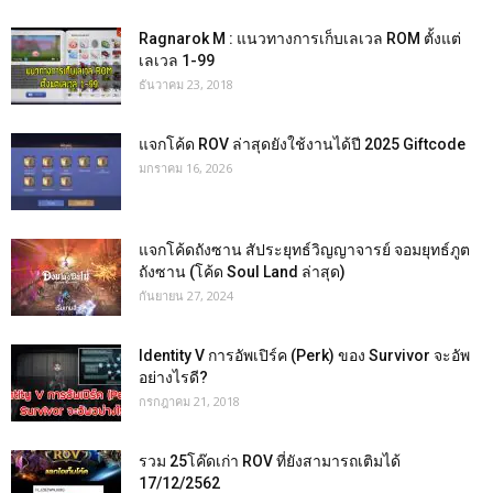
Ragnarok M : แนวทางการเก็บเลเวล ROM ตั้งแต่
เลเวล 1-99
ธันวาคม 23, 2018
แจกโค้ด ROV ล่าสุดยังใช้งานได้ปี 2025 Giftcode
มกราคม 16, 2026
แจกโค้ดถังซาน สัประยุทธ์วิญญาจารย์ จอมยุทธ์ภูต
ถังซาน (โค้ด Soul Land ล่าสุด)
กันยายน 27, 2024
Identity V การอัพเปิร์ค (Perk) ของ Survivor จะอัพ
อย่างไรดี?
กรกฎาคม 21, 2018
รวม 25โค๊ดเก่า ROV ที่ยังสามารถเติมได้
17/12/2562