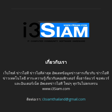
เกี่ยวกับเรา
เว็บไซต์ ข่าวไอที ข่าวไอทีล่าสุด อัพเดทข้อมูลข่าวสารเกี่ยวกับ ข่าวไอที
ข่าวเทคโนโลยี สาระความรู้เกี่ยวกับคอมพิวเตอร์ ทั้งฮาร์ดแวร์ ซอฟแวร์
และอินเตอร์เน็ต อัพเดทข่าวไอที ใหม่ๆ ทุกวันไม่ตกเทรน
www.i3Siam.com
ติดต่อเรา:
i3siamthailand@gmail.com