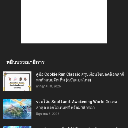
หยิบบรรณาธิการ
คู่มือ Cookie Run Classic สรุปเงื่อนไขปลดล็อกคุกกี้
ทุกตัวแบบจัดเต็ม (ฉบับแปลไทย)
กรกฎาคม 8, 2026
รวมโค้ด Soul Land: Awakening World อัปเดต
ล่าสุด แจกไอเทมฟรี พร้อมวิธีกรอก
มิถุนายน 3, 2026