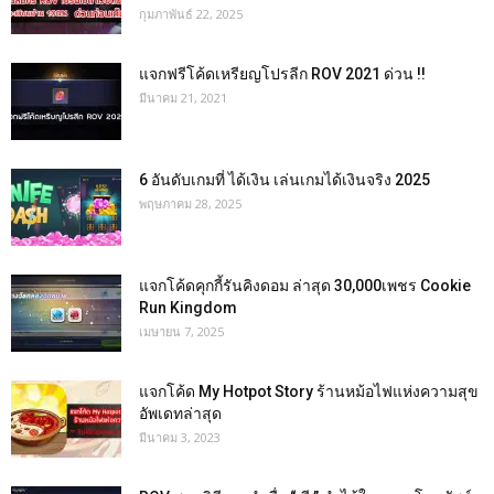
กุมภาพันธ์ 22, 2025
แจกฟรีโค้ดเหรียญโปรลีก ROV 2021 ด่วน !!
มีนาคม 21, 2021
6 อันดับเกมที่ ได้เงิน เล่นเกมได้เงินจริง 2025
พฤษภาคม 28, 2025
แจกโค้ดคุกกี้รันคิงดอม ล่าสุด 30,000เพชร Cookie
Run Kingdom
เมษายน 7, 2025
แจกโค้ด My Hotpot Story ร้านหม้อไฟแห่งความสุข
อัพเดทล่าสุด
มีนาคม 3, 2023