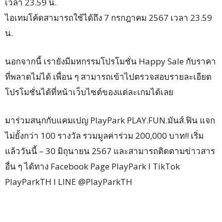
เวลา 23.59 น.
ไอเทมโค้ดสามารถใช้ได้ถึง 7 กรกฎาคม 2567 เวลา 23.59
น.
นอกจากนี้ เรายังมีมหกรรมโปรโมชั่น Happy Sale กับราคา
ที่พลาดไม่ได้ เพื่อน ๆ สามารถเข้าไปตรวจสอบรายละเอียด
โปรโมชั่นได้ที่หน้าเว็บไซต์ของแต่ละเกมได้เลย
มาร่วมสนุกกับแคมเปญ PlayPark PLAY.FUN.มันส์.ฟิน แจก
ไม่ยั้งกว่า 100 รางวัล รวมมูลค่าร่วม 200,000 บาท!! เริ่ม
แล้ววันนี้ – 30 มิถุนายน 2567 และสามารถติดตามข่าวสาร
อื่น ๆ ได้ทาง Facebook Page PlayPark l TikTok
PlayParkTH l LINE @PlayParkTH