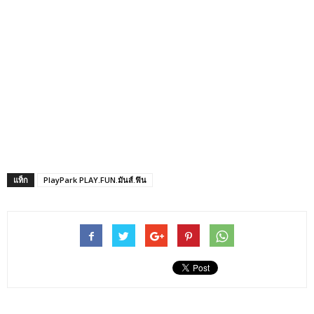
แท็ก
PlayPark PLAY.FUN.มันส์.ฟิน