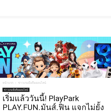
หน้าแรก
ข่าวเกมมือถือออนไลน์
ข่าวเกมมือถือออนไลน์
เริ่มแล้ววันนี้! PlayPark
PLAY.FUN.มันส์.ฟิน แจกไม่ยั้ง