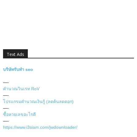
Text Ads
บริษัทรับทำ seo
—-
คำนวณวินเรท RoV
—-
โปรแกรมคำนวณเงินกู้ (ลดต้นลดดอก)
—-
ซื้อหวยเลขอะไรดี
—-
https://www.i3siam.com/jwdownloader/