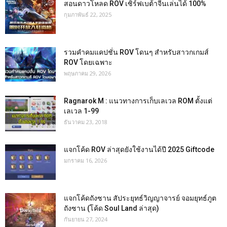
สอนดาวโหลด ROV เซิร์ฟเบต้าจีนเล่นได้ 100%
กุมภาพันธ์ 22, 2025
รวมคำคมแคปชั่น ROV โดนๆ สำหรับสาวกเกมส์
ROV โดยเฉพาะ
พฤษภาคม 29, 2026
Ragnarok M : แนวทางการเก็บเลเวล ROM ตั้งแต่
เลเวล 1-99
ธันวาคม 23, 2018
แจกโค้ด ROV ล่าสุดยังใช้งานได้ปี 2025 Giftcode
มกราคม 16, 2026
แจกโค้ดถังซาน สัประยุทธ์วิญญาจารย์ จอมยุทธ์ภูต
ถังซาน (โค้ด Soul Land ล่าสุด)
กันยายน 27, 2024