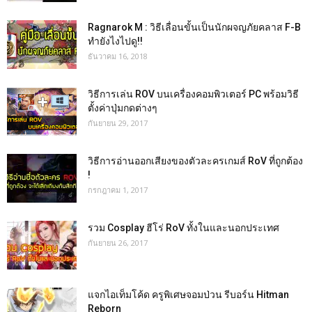
Ragnarok M : วิธีเลื่อนขั้นเป็นนักผจญภัยคลาส F-B
ทำยังไงไปดู!!
ธันวาคม 16, 2018
วิธีการเล่น ROV บนเครื่องคอมพิวเตอร์ PC พร้อมวิธี
ตั้งค่าปุ่มกดต่างๆ
กันยายน 29, 2017
วิธีการอ่านออกเสียงของตัวละครเกมส์ RoV ที่ถูกต้อง
!
กรกฎาคม 1, 2017
รวม Cosplay ฮีโร่ RoV ทั้งในและนอกประเทศ
กันยายน 26, 2017
แจกไอเท็มโค้ด ครูพิเศษจอมป่วน รีบอร์น Hitman
Reborn