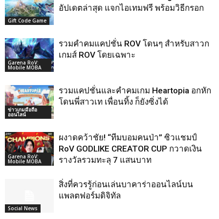
อัปเดตล่าสุด แจกไอเทมฟรี พร้อมวิธีกรอก
Gift Code Game
รวมคำคมแคปชั่น ROV โดนๆ สำหรับสาวก
เกมส์ ROV โดยเฉพาะ
Garena RoV:
Mobile MOBA
รวมแคปชั่นและคำคมเกม Heartopia อกหัก
โดนพี่สาวเท เพื่อนทิ้ง ก็ยังซิ่งได้
ข่าวเกมมือถือ
ออนไลน์
ผงาดคว้าชัย! “ทีมบอมคนป่า” ซิวแชมป์
RoV GODLIKE CREATOR CUP กวาดเงิน
Garena RoV:
รางวัลรวมทะลุ 7 แสนบาท
Mobile MOBA
สิ่งที่ควรรู้ก่อนเล่นบาคาร่าออนไลน์บน
แพลตฟอร์มดิจิทัล
Social News