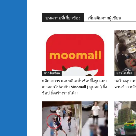
บทความที่เกี่ยวข้อง
เพิ่มเติมจากผู้เขียน
ข่าวโซเชี่ยล
ข่าวโซเชี่ยล
พลิกวงการ แอปพลิเคชั่นช้อปปิ้งรูปแบบ
กลโกงอุบาทว
เก่าออกไปพบกับ Moomall ( มูมอล ) ยิ่ง
จานข้าว หวัง
ช้อป ยิ่งสร้างรายได้ !!