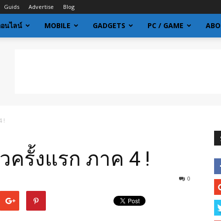
Guids
Advertise
Blog
ออนไลน์
MOBILE
GADGETS
PC / GAME
ABO
 !
าวครั้งแรก ภาค 4 !
0