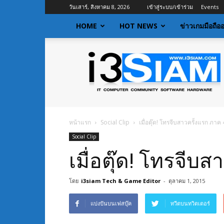
วันเสาร์, สิงหาคม 8, 2026
เข้าสู่ระบบ/เข้าร่วม
Events
HOME
HOT NEWS
ข่าวเกมมือถือ
I3siam
|
ข่าว
ไอที
อัพเดท
ข้อมูล
ข่าวสาร
หน้าแรก
Social Clip
เมื่อตุ๊ด! โทรจีบสาวครั้งแรก ภาค 4
เกี่ยว
Social Clip
กับ
ข่าว
เมื่อตุ๊ด! โทรจีบส
เทคโนโลยี
โดย
i3siam Tech & Game Editor
-
ตุลาคม 1, 2015
แบ่งปันบนเฟสบุ๊ค
ทวีตบนทวิตเตอร์