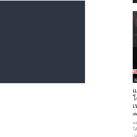
G
แ
โ
เ
i3
แจ
โค
: 