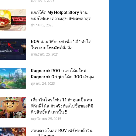
เมษายน 7, 2025
แจกโค้ด My Hotpot Story ร้าน
หม้อไฟแห่งความสุข อัพเดทล่าสุด
มีนาคม 3, 2023
ROV สอนวิธีการทำชื่อ “ สี ” ทำได้
ในระบบโทรศัพท์มือถือ
กรกฎาคม 25, 2021
Ragnarok ROO : แจกโค้ดใหม่
Ragnarok Origin โค้ด ROO ล่าสุด
ตุลาคม 24, 2023
เดี่ยวไมโครโฟน 11 ถ้าคุณเป็นคน
ที่รักพี่โน้ส ตัวจริงต้องไปชื้อของที่มี
ลิขสิทธิ์แท้ เท่านั้น !!
พฤศจิกายน 25, 2015
สอนดาวโหลด ROV เซิร์ฟเบต้าจีน