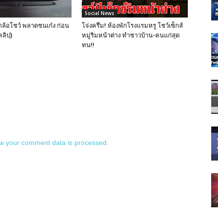
Social News
กล้อโชว์ พลาดชนเก๋ง ก่อน
โจ่งครึ่ม! ห้องพักโรงแรมหรู โชว์เซ็กส์
คลิป)
หมู่ริมหน้าต่าง ทำชาวบ้าน-คนแก่สุด
ทน!!
w your comment data is processed.