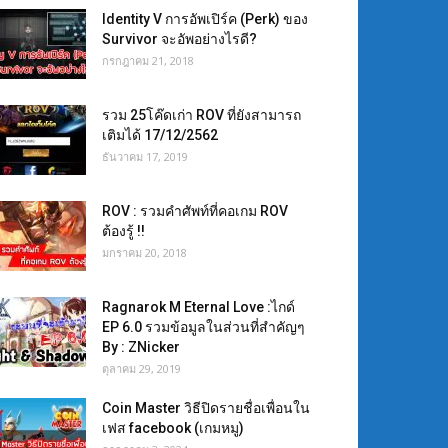
Identity V การอัพเปิร์ค (Perk) ของ
Survivor จะอัพอย่างไรดี?
กรกฎาคม 21, 2018
รวม 25โค๊ดเก่า ROV ที่ยังสามารถ
เติมได้ 17/12/2562
ธันวาคม 17, 2019
ROV : รวมคำศัพท์ที่คอเกม ROV
ต้องรู้ !!
มกราคม 20, 2018
Ragnarok M Eternal Love :ไกด์
EP 6.0 รวมข้อมูลในส่วนที่สำคัญๆ
By : ZNicker
ตุลาคม 29, 2019
Coin Master วิธีปิดรายชื่อเพื่อนใน
เฟส facebook (เกมหมู)