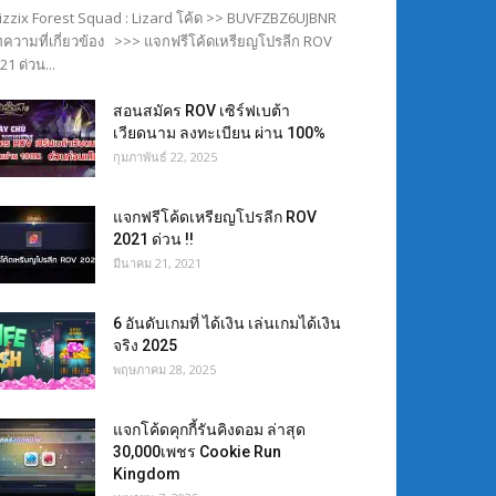
izzix Forest Squad : Lizard โค้ด >> BUVFZBZ6UJBNR
ความที่เกี่ยวข้อง >>> แจกฟรีโค้ดเหรียญโปรลีก ROV
21 ด่วน...
สอนสมัคร ROV เซิร์ฟเบต้า
เวียดนาม ลงทะเบียน ผ่าน 100%
กุมภาพันธ์ 22, 2025
แจกฟรีโค้ดเหรียญโปรลีก ROV
2021 ด่วน !!
มีนาคม 21, 2021
6 อันดับเกมที่ ได้เงิน เล่นเกมได้เงิน
จริง 2025
พฤษภาคม 28, 2025
แจกโค้ดคุกกี้รันคิงดอม ล่าสุด
30,000เพชร Cookie Run
Kingdom