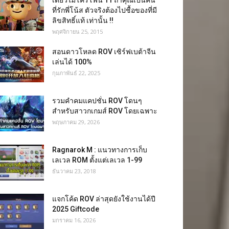
เดี่ยวไมโครโฟน 11 ถ้าคุณเป็นคน
ที่รักพี่โน้ส ตัวจริงต้องไปชื้อของที่มี
ลิขสิทธิ์แท้ เท่านั้น !!
พฤศจิกายน 25, 2015
สอนดาวโหลด ROV เซิร์ฟเบต้าจีน
เล่นได้ 100%
กุมภาพันธ์ 22, 2025
รวมคำคมแคปชั่น ROV โดนๆ
สำหรับสาวกเกมส์ ROV โดยเฉพาะ
พฤษภาคม 29, 2026
Ragnarok M : แนวทางการเก็บ
เลเวล ROM ตั้งแต่เลเวล 1-99
ธันวาคม 23, 2018
แจกโค้ด ROV ล่าสุดยังใช้งานได้ปี
2025 Giftcode
มกราคม 16, 2026