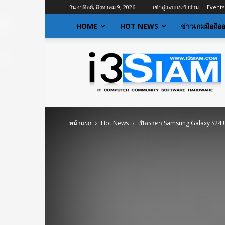
วันอาทิตย์, สิงหาคม 9, 2026
เข้าสู่ระบบ/เข้าร่วม
Events
HOME
HOT NEWS
ข่าวเกมมือถือ
I3siam
|
ข่าว
ไอที
อัพเดท
ข้อมูล
ข่าวสาร
หน้าแรก
Hot News
เปิดราคา Samsung Galaxy S24 
เกี่ยว
กับ
ข่าว
เทคโนโลยี