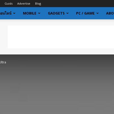
Guids
Advertise
Blog
ออนไลน์
MOBILE
GADGETS
PC / GAME
ABO
Ultra