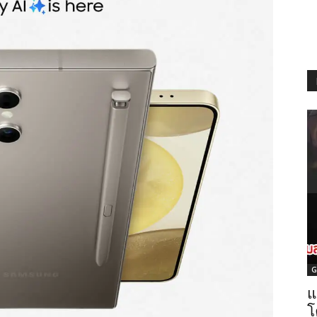
G
แ
โ