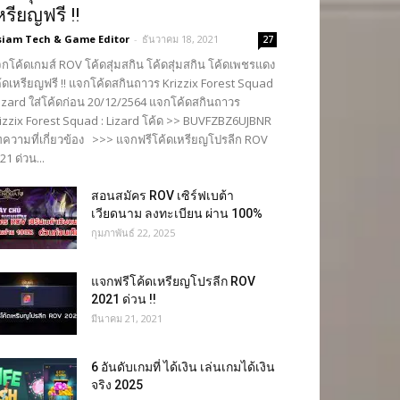
หรียญฟรี !!
siam Tech & Game Editor
-
ธันวาคม 18, 2021
27
กโค้ดเกมส์ ROV โค้ดสุ่มสกิน โค้ดสุ่มสกิน โค้ดเพชรแดง
้ดเหรียญฟรี !! แจกโค้ดสกินถาวร Krizzix Forest Squad
Lizard ใส่โค้ดก่อน 20/12/2564 แจกโค้ดสกินถาวร
izzix Forest Squad : Lizard โค้ด >> BUVFZBZ6UJBNR
ความที่เกี่ยวข้อง >>> แจกฟรีโค้ดเหรียญโปรลีก ROV
21 ด่วน...
สอนสมัคร ROV เซิร์ฟเบต้า
เวียดนาม ลงทะเบียน ผ่าน 100%
กุมภาพันธ์ 22, 2025
แจกฟรีโค้ดเหรียญโปรลีก ROV
2021 ด่วน !!
มีนาคม 21, 2021
6 อันดับเกมที่ ได้เงิน เล่นเกมได้เงิน
จริง 2025