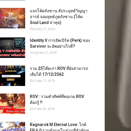
แจกโค้ดถังซาน สัประยุทธ์วิญญา
จารย์ จอมยุทธ์ภูตถังซาน (โค้ด
Soul Land ล่าสุด)
กันยายน 27, 2024
Identity V การอัพเปิร์ค (Perk) ของ
Survivor จะอัพอย่างไรดี?
กรกฎาคม 21, 2018
รวม 25โค๊ดเก่า ROV ที่ยังสามารถ
เติมได้ 17/12/2562
ธันวาคม 17, 2019
ROV : รวมคำศัพท์ที่คอเกม ROV
ต้องรู้ !!
มกราคม 20, 2018
Ragnarok M Eternal Love :ไกด์
EP 6.0 รวมข้อมูลในส่วนที่สำคัญๆ