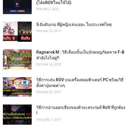
(โค้ดROVใหม่ใช้ได้)
สิงหาคม 3, 2022
5 อันดับเกม ที่ผู้หญิงเล่นเยอะ ในประเทศไทย
กันยายน 25, 2017
Ragnarok M : วิธีเลื่อนขั้นเป็นนักผจญภัยคลาส F-B
ทำยังไงไปดู!!
ธันวาคม 16, 2018
วิธีการเล่น ROV บนเครื่องคอมพิวเตอร์ PC พร้อมวิธี
ตั้งค่าปุ่มกดต่างๆ
กันยายน 29, 2017
วิธีการอ่านออกเสียงของตัวละครเกมส์ RoV ที่ถูกต้อง
!
กรกฎาคม 1, 2017