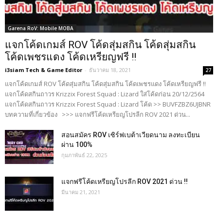
Garena RoV: Mobile MOBA
แจกโค้ดเกมส์ ROV โค้ดสุ่มสกิน โค้ดสุ่มสกิน
โค้ดเพชรแดง โค้ดเหรียญฟรี !!
i3siam Tech & Game Editor
-
ธันวาคม 18, 2021
27
แจกโค้ดเกมส์ ROV โค้ดสุ่มสกิน โค้ดสุ่มสกิน โค้ดเพชรแดง โค้ดเหรียญฟรี !!
แจกโค้ดสกินถาวร Krizzix Forest Squad : Lizard ใส่โค้ดก่อน 20/12/2564
แจกโค้ดสกินถาวร Krizzix Forest Squad : Lizard โค้ด >> BUVFZBZ6UJBNR
บทความที่เกี่ยวข้อง >>> แจกฟรีโค้ดเหรียญโปรลีก ROV 2021 ด่วน...
สอนสมัคร ROV เซิร์ฟเบต้าเวียดนาม ลงทะเบียน
ผ่าน 100%
กุมภาพันธ์ 22, 2025
แจกฟรีโค้ดเหรียญโปรลีก ROV 2021 ด่วน !!
มีนาคม 21, 2021