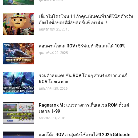
เดี่ยวไมโครโฟน 11 ถ้าคุณเป็นคนที่รักพี่โน้ส ตัวจริง
ต้องไปชื้อของที่มีลิขสิทธิ์แท้ เท่านั้น !!
พฤศจิกายน 25, 2015
สอนดาวโหลด ROV เซิร์ฟเบต้าจีนเล่นได้ 100%
กุมภาพันธ์ 22, 2025
รวมคำคมแคปชั่น ROV โดนๆ สำหรับสาวกเกมส์
ROV โดยเฉพาะ
พฤษภาคม 29, 2026
Ragnarok M : แนวทางการเก็บเลเวล ROM ตั้งแต่
เลเวล 1-99
ธันวาคม 23, 2018
แจกโค้ด ROV ล่าสุดยังใช้งานได้ปี 2025 Giftcode