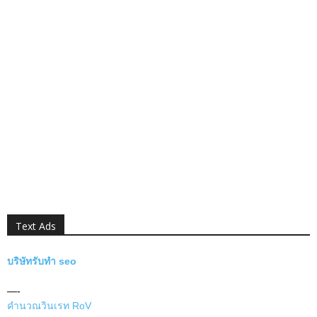
Text Ads
บริษัทรับทำ seo
—-
คำนวณวินเรท RoV