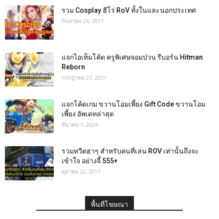
รวม Cosplay ฮีโร่ RoV ทั้งในและนอกประเทศ
กันยายน 26, 2017
แจกไอเท็มโค้ด ครูพิเศษจอมป่วน รีบอร์น Hitman
Reborn
กรกฎาคม 27, 2021
แจกโค้ดเกม ขวานโอมเพี้ยง Gift Code ขวานโอม
เพี้ยง อัพเดทล่าสุด
มีนาคม 1, 2024
รวมทวีตฮ่าๆ สำหรับคนที่เล่น ROV เท่านั้นถึงจะ
เข้าใจ อย่างจี้ 555+
ตุลาคม 22, 2017
พื้นที่โฆษณา