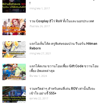
!
กรกฎาคม 1, 2017
รวม Cosplay ฮีโร่ RoV ทั้งในและนอกประเทศ
กันยายน 26, 2017
แจกไอเท็มโค้ด ครูพิเศษจอมป่วน รีบอร์น Hitman
Reborn
กรกฎาคม 27, 2021
แจกโค้ดเกม ขวานโอมเพี้ยง Gift Code ขวานโอม
เพี้ยง อัพเดทล่าสุด
มีนาคม 1, 2024
รวมทวีตฮ่าๆ สำหรับคนที่เล่น ROV เท่านั้นถึงจะ
เข้าใจ อย่างจี้ 555+
ตุลาคม 22, 2017