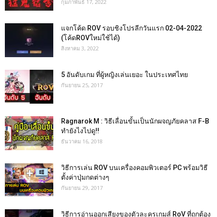
กุมภาพันธ์ 17, 2022
แจกโค้ด ROV รอบชิงโปรลีกวันแรก 02-04-2022
(โค้ดROVใหม่ใช้ได้)
สิงหาคม 3, 2022
5 อันดับเกม ที่ผู้หญิงเล่นเยอะ ในประเทศไทย
กันยายน 25, 2017
Ragnarok M : วิธีเลื่อนขั้นเป็นนักผจญภัยคลาส F-B
ทำยังไงไปดู!!
ธันวาคม 16, 2018
วิธีการเล่น ROV บนเครื่องคอมพิวเตอร์ PC พร้อมวิธี
ตั้งค่าปุ่มกดต่างๆ
กันยายน 29, 2017
วิธีการอ่านออกเสียงของตัวละครเกมส์ RoV ที่ถูกต้อง