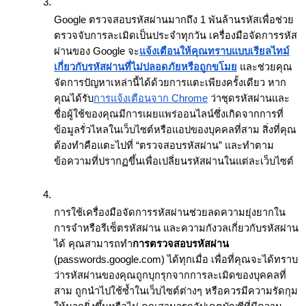
Google ตรวจสอบรหัสผ่านมากถึง 1 พันล้านรหัสเพื่อช่วย
ตรวจจับการละเมิดเป็นประจำทุกวัน เครื่องมือจัดการรหัส
ผ่านของ Google จะ
แจ้งเตือนให้คุณทราบแบบเรียลไทม์
เกี่ยวกับรหัสผ่านที่ไม่ปลอดภัยหรือถูกขโมย
 และช่วยคุณ
จัดการปัญหาเหล่านี้ได้ด้วยการแตะเพียงครั้งเดียว หาก
คุณได้รับ
การแจ้งเตือนจาก Chrome
 ว่าชุดรหัสผ่านและ
ชื่อผู้ใช้ของคุณมีการเผยแพร่ออนไลน์ซึ่งเกิดจากการที่
ข้อมูลรั่วไหลในเว็บไซต์หรือแอปของบุคคลที่สาม สิ่งที่คุณ
ต้องทำคือแตะไปที่ “ตรวจสอบรหัสผ่าน” และทำตาม
ข้อความที่ปรากฏขึ้นเพื่อเปลี่ยนรหัสผ่านในแต่ละเว็บไซต์
การใช้เครื่องมือจัดการรหัสผ่านช่วยลดความยุ่งยากใน
การจำหรือรีเซ็ตรหัสผ่าน และความกังวลเกี่ยวกับรหัสผ่าน
ได้ คุณสามารถทำ
การตรวจสอบรหัสผ่าน
(passwords.google.com) ได้ทุกเมื่อ เพื่อที่คุณจะได้ทราบ
ว่ารหัสผ่านของคุณถูกบุกรุกจากการละเมิดของบุคคลที่
สาม ถูกนำไปใช้ซ้ำในเว็บไซต์ต่างๆ หรือควรมีความรัดกุม