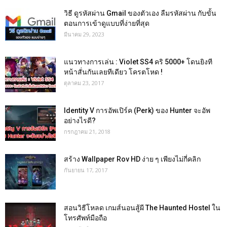
วิธี ดูรหัสผ่าน Gmail ของตัวเอง ลืมรหัสผ่าน กับขั้น
ตอนการเข้าดูแบบที่ง่ายที่สุด
มีนาคม 29, 2023
แนวทางการเล่น : Violet SS4 คริ 5000+ โดนยิงที
หน้าสั่นกันเลยทีเดียว โครตโหด !
ตุลาคม 23, 2017
Identity V การอัพเปิร์ค (Perk) ของ Hunter จะอัพ
อย่างไรดี?
กรกฎาคม 21, 2018
สร้าง Wallpaper Rov HD ง่าย ๆ เพียงไม่กี่คลิก
กันยายน 17, 2017
สอนวิธีโหลด เกมส์นอนสู้ผี The Haunted Hostel ใน
โทรศัพท์มือถือ