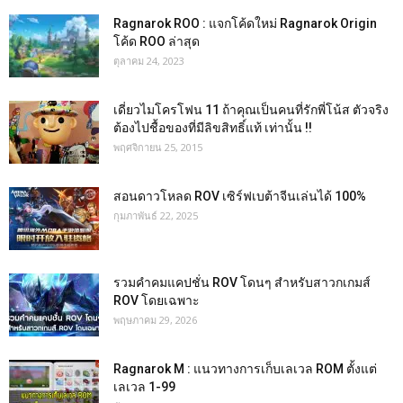
Ragnarok ROO : แจกโค้ดใหม่ Ragnarok Origin
โค้ด ROO ล่าสุด
ตุลาคม 24, 2023
เดี่ยวไมโครโฟน 11 ถ้าคุณเป็นคนที่รักพี่โน้ส ตัวจริง
ต้องไปชื้อของที่มีลิขสิทธิ์แท้ เท่านั้น !!
พฤศจิกายน 25, 2015
สอนดาวโหลด ROV เซิร์ฟเบต้าจีนเล่นได้ 100%
กุมภาพันธ์ 22, 2025
รวมคำคมแคปชั่น ROV โดนๆ สำหรับสาวกเกมส์
ROV โดยเฉพาะ
พฤษภาคม 29, 2026
Ragnarok M : แนวทางการเก็บเลเวล ROM ตั้งแต่
เลเวล 1-99