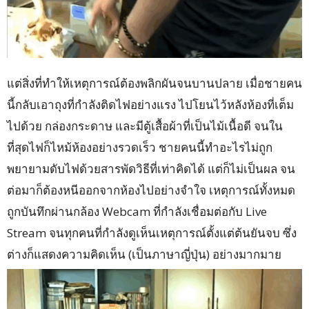
แต่สิ่งที่ทำให้เหตุการณ์ต้องพลิกผันจนบานปลาย เมื่อชายคน
นี้กลับเอาถุงที่กำลังติดไฟอย่างแรง ไปโยนไว้หลังห้องที่เต็ม
ไปด้วย กล่องกระดาษ และมีตู้เสื้อผ้าที่เป็นไม้เนื้อดี จนใน
ที่สุดไฟก็ไหม้ห้องอย่างรวดเร็ว ชายคนนี้ทำอะไรไม่ถูก
พยายามดับไฟด้วยสารพัดวิธีที่เท่าคิดได้ แต่ก็ไม่เป็นผล จน
ต่อมาก็ต้องหนีออกจากห้องไปอย่างจำใจ เหตุการณ์ทั้งหมด
ถูกบันทึกผ่านกล้อง Webcam ที่กำลังเชื่อมต่อกับ Live
Stream จนทุกคนที่กำลังดูเห็นเหตุการณ์ตั้งแต่ต้นยันจบ ซึ่ง
ต่างก็แสดงความคิดเห็น (เป็นภาษาญี่ปุ่น) อย่างมากมาย