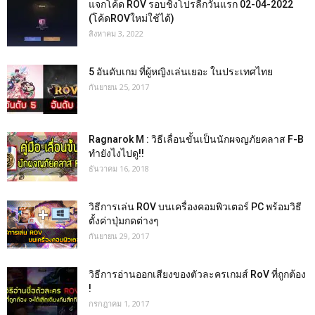
แจกโค้ด ROV รอบชิงโปรลีกวันแรก 02-04-2022
(โค้ดROVใหม่ใช้ได้)
สิงหาคม 3, 2022
5 อันดับเกม ที่ผู้หญิงเล่นเยอะ ในประเทศไทย
กันยายน 25, 2017
Ragnarok M : วิธีเลื่อนขั้นเป็นนักผจญภัยคลาส F-B
ทำยังไงไปดู!!
ธันวาคม 16, 2018
วิธีการเล่น ROV บนเครื่องคอมพิวเตอร์ PC พร้อมวิธี
ตั้งค่าปุ่มกดต่างๆ
กันยายน 29, 2017
วิธีการอ่านออกเสียงของตัวละครเกมส์ RoV ที่ถูกต้อง
!
กรกฎาคม 1, 2017