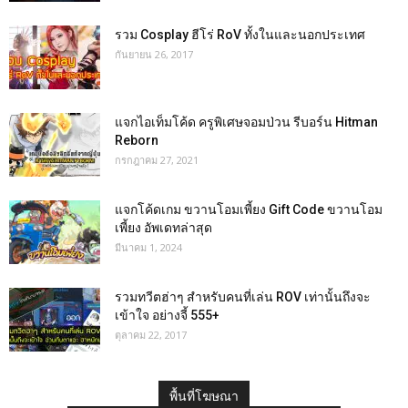
รวม Cosplay ฮีโร่ RoV ทั้งในและนอกประเทศ
กันยายน 26, 2017
แจกไอเท็มโค้ด ครูพิเศษจอมป่วน รีบอร์น Hitman
Reborn
กรกฎาคม 27, 2021
แจกโค้ดเกม ขวานโอมเพี้ยง Gift Code ขวานโอม
เพี้ยง อัพเดทล่าสุด
มีนาคม 1, 2024
รวมทวีตฮ่าๆ สำหรับคนที่เล่น ROV เท่านั้นถึงจะ
เข้าใจ อย่างจี้ 555+
ตุลาคม 22, 2017
พื้นที่โฆษณา