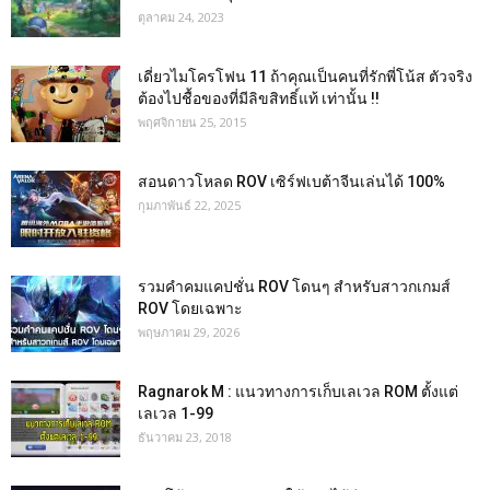
ตุลาคม 24, 2023
เดี่ยวไมโครโฟน 11 ถ้าคุณเป็นคนที่รักพี่โน้ส ตัวจริง
ต้องไปชื้อของที่มีลิขสิทธิ์แท้ เท่านั้น !!
พฤศจิกายน 25, 2015
สอนดาวโหลด ROV เซิร์ฟเบต้าจีนเล่นได้ 100%
กุมภาพันธ์ 22, 2025
รวมคำคมแคปชั่น ROV โดนๆ สำหรับสาวกเกมส์
ROV โดยเฉพาะ
พฤษภาคม 29, 2026
Ragnarok M : แนวทางการเก็บเลเวล ROM ตั้งแต่
เลเวล 1-99
ธันวาคม 23, 2018