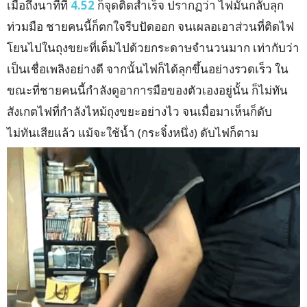
เมื่อถึงนาทีที่
4.52
ก็จุดติดสำเร็จ ปรากฏว่า ไฟมันกลับลุก
ท่วมมือ ชายคนนี้ก็ตกใจรีบปัดออก จนเผลอเอาส่วนที่ติดไฟ
โยนไปในถุงขยะที่เต็มไปด้วยกระดาษจำนวนมาก เท่ากับว่า
เป็นเชื่อเพลิงอย่างดี จากนั้นไฟก็ได้ลุกขึ้นอย่างรวดเร็ว ใน
ขณะที่ชายคนนี้กำลังดูอาการมือของตัวเองอยู่นั้น ก็ไม่ทัน
สังเกตไฟที่กำลังไหม้ถุงขยะอย่างไว จนเมื่อมาเห็นก็ดับ
ไม่ทันเสียแล้ว แม้จะใช้น้ำ (กระจิ๋งหนึ่ง) ดับไฟก็ตาม