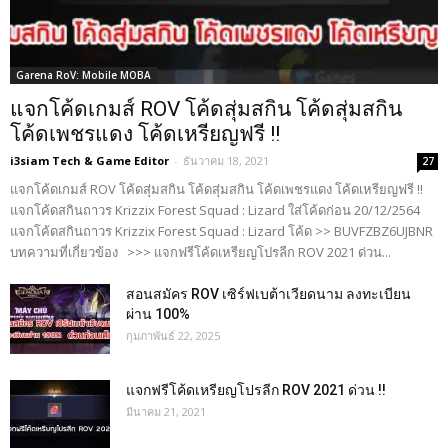
Garena RoV: Mobile MOBA
แจกโค้ดเกมส์ ROV โค้ดสุ่มสกิน โค้ดสุ่มสกิน
โค้ดเพชรแดง โค้ดเหรียญฟรี !!
i3siam Tech & Game Editor
-
ธันวาคม 18, 2021
27
แจกโค้ดเกมส์ ROV โค้ดสุ่มสกิน โค้ดสุ่มสกิน โค้ดเพชรแดง โค้ดเหรียญฟรี !!
แจกโค้ดสกินถาวร Krizzix Forest Squad : Lizard ใส่โค้ดก่อน 20/12/2564
แจกโค้ดสกินถาวร Krizzix Forest Squad : Lizard โค้ด >> BUVFZBZ6UJBNR
บทความที่เกี่ยวข้อง >>> แจกฟรีโค้ดเหรียญโปรลีก ROV 2021 ด่วน...
สอนสมัคร ROV เซิร์ฟเบต้าเวียดนาม ลงทะเบียน
ผ่าน 100%
กุมภาพันธ์ 22, 2025
แจกฟรีโค้ดเหรียญโปรลีก ROV 2021 ด่วน !!
มีนาคม 21, 2021