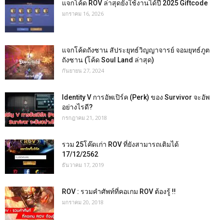
แจกโค้ด ROV ล่าสุดยังใช้งานได้ปี 2025 Giftcode
มกราคม 16, 2026
แจกโค้ดถังซาน สัประยุทธ์วิญญาจารย์ จอมยุทธ์ภูต
ถังซาน (โค้ด Soul Land ล่าสุด)
กันยายน 27, 2024
Identity V การอัพเปิร์ค (Perk) ของ Survivor จะอัพ
อย่างไรดี?
กรกฎาคม 21, 2018
รวม 25โค๊ดเก่า ROV ที่ยังสามารถเติมได้
17/12/2562
ธันวาคม 17, 2019
ROV : รวมคำศัพท์ที่คอเกม ROV ต้องรู้ !!
มกราคม 20, 2018