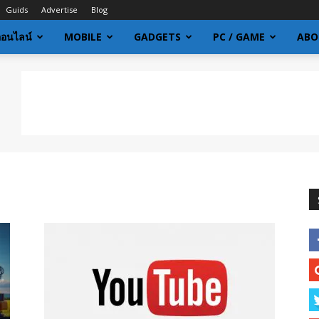
Guids
Advertise
Blog
ออนไลน์
MOBILE
GADGETS
PC / GAME
ABO