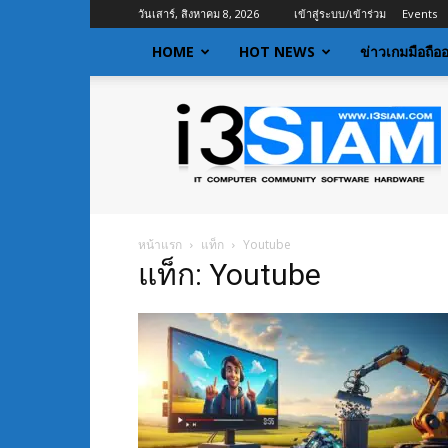
วันเสาร์, สิงหาคม 8, 2026
เข้าสู่ระบบ/เข้าร่วม
Events
HOME
HOT NEWS
ข่าวเกมมือถือ
I3siam
|
ข่าว
ไอที
อัพเดท
ข้อมูล
ข่าวสาร
หน้าแรก
แท็ก
Youtube
เกี่ยว
แท็ก: Youtube
กับ
ข่าว
เทคโนโลยี