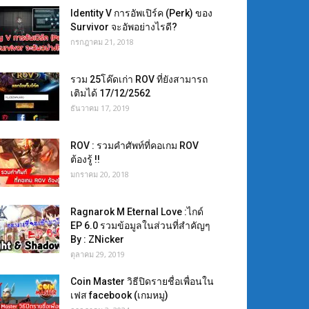
Identity V การอัพเปิร์ค (Perk) ของ
Survivor จะอัพอย่างไรดี?
กรกฎาคม 21, 2018
รวม 25โค๊ดเก่า ROV ที่ยังสามารถ
เติมได้ 17/12/2562
ธันวาคม 17, 2019
ROV : รวมคำศัพท์ที่คอเกม ROV
ต้องรู้ !!
มกราคม 20, 2018
Ragnarok M Eternal Love :ไกด์
EP 6.0 รวมข้อมูลในส่วนที่สำคัญๆ
By : ZNicker
ตุลาคม 29, 2019
Coin Master วิธีปิดรายชื่อเพื่อนใน
เฟส facebook (เกมหมู)