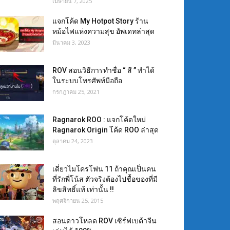
เมษายน 7, 2025
แจกโค้ด My Hotpot Story ร้าน
หม้อไฟแห่งความสุข อัพเดทล่าสุด
มีนาคม 3, 2023
ROV สอนวิธีการทำชื่อ “ สี ” ทำได้
ในระบบโทรศัพท์มือถือ
กรกฎาคม 25, 2021
Ragnarok ROO : แจกโค้ดใหม่
Ragnarok Origin โค้ด ROO ล่าสุด
ตุลาคม 24, 2023
เดี่ยวไมโครโฟน 11 ถ้าคุณเป็นคน
ที่รักพี่โน้ส ตัวจริงต้องไปชื้อของที่มี
ลิขสิทธิ์แท้ เท่านั้น !!
พฤศจิกายน 25, 2015
สอนดาวโหลด ROV เซิร์ฟเบต้าจีน