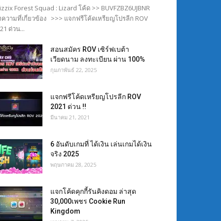
izzix Forest Squad : Lizard โค้ด >> BUVFZBZ6UJBNR
ความที่เกี่ยวข้อง >>> แจกฟรีโค้ดเหรียญโปรลีก ROV
21 ด่วน...
สอนสมัคร ROV เซิร์ฟเบต้า
เวียดนาม ลงทะเบียน ผ่าน 100%
กุมภาพันธ์ 22, 2025
แจกฟรีโค้ดเหรียญโปรลีก ROV
2021 ด่วน !!
มีนาคม 21, 2021
6 อันดับเกมที่ ได้เงิน เล่นเกมได้เงิน
จริง 2025
พฤษภาคม 28, 2025
แจกโค้ดคุกกี้รันคิงดอม ล่าสุด
30,000เพชร Cookie Run
Kingdom