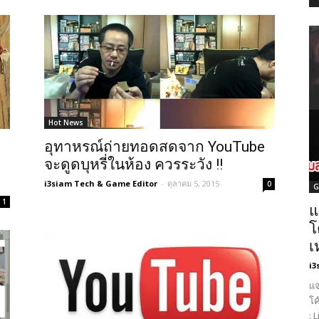
Hot News
อุทาหรณ์ถ่ายทอดสดจาก YouTube
จะดูดบุหรี่ในห้อง ควรระวัง !!
i3siam Tech & Game Editor
-
ตุลาคม 5, 2015
0
G
1
แ
โ
เ
i3
แจ
โค
: 