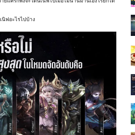
t สายแครี่ก็พึ่งจะโดนเนิฟไปเมื่อไม่นานมานี้เอง เรียกได้
นิฟอะไรไปบ้าง