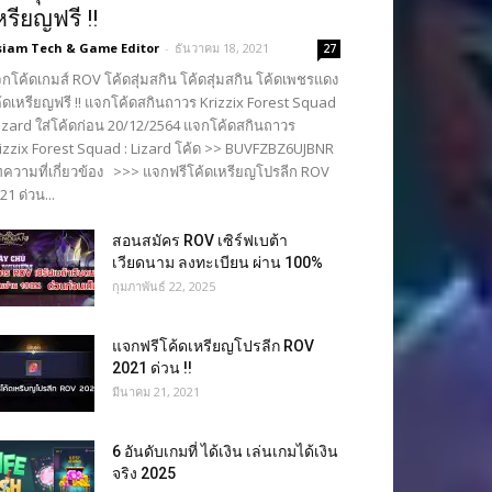
หรียญฟรี !!
siam Tech & Game Editor
-
ธันวาคม 18, 2021
27
กโค้ดเกมส์ ROV โค้ดสุ่มสกิน โค้ดสุ่มสกิน โค้ดเพชรแดง
้ดเหรียญฟรี !! แจกโค้ดสกินถาวร Krizzix Forest Squad
Lizard ใส่โค้ดก่อน 20/12/2564 แจกโค้ดสกินถาวร
izzix Forest Squad : Lizard โค้ด >> BUVFZBZ6UJBNR
ความที่เกี่ยวข้อง >>> แจกฟรีโค้ดเหรียญโปรลีก ROV
21 ด่วน...
สอนสมัคร ROV เซิร์ฟเบต้า
เวียดนาม ลงทะเบียน ผ่าน 100%
กุมภาพันธ์ 22, 2025
แจกฟรีโค้ดเหรียญโปรลีก ROV
2021 ด่วน !!
มีนาคม 21, 2021
6 อันดับเกมที่ ได้เงิน เล่นเกมได้เงิน
จริง 2025