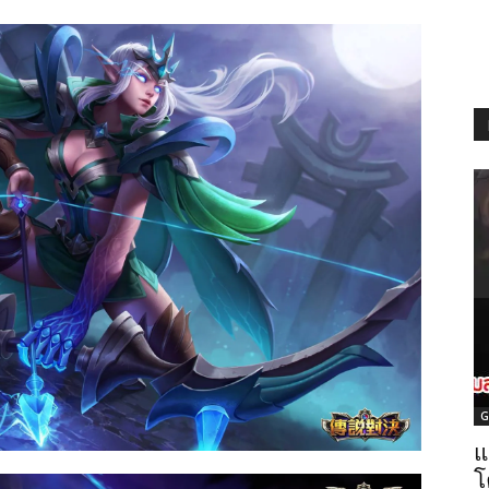
G
แ
โ