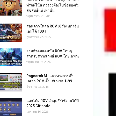
เดี่ยวไมโครโฟน 11 ถ้าคุณเป็นคน
ที่รักพี่โน้ส ตัวจริงต้องไปชื้อของที่มี
ลิขสิทธิ์แท้ เท่านั้น !!
พฤศจิกายน 25, 2015
สอนดาวโหลด ROV เซิร์ฟเบต้าจีน
เล่นได้ 100%
กุมภาพันธ์ 22, 2025
รวมคำคมแคปชั่น ROV โดนๆ
สำหรับสาวกเกมส์ ROV โดยเฉพาะ
พฤษภาคม 29, 2026
Ragnarok M : แนวทางการเก็บ
เลเวล ROM ตั้งแต่เลเวล 1-99
ธันวาคม 23, 2018
แจกโค้ด ROV ล่าสุดยังใช้งานได้ปี
2025 Giftcode
มกราคม 16, 2026