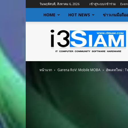
วันพฤหัสบดี, สิงหาคม 6, 2026
เข้าสู่ระบบ/เข้าร่วม
Even
HOME
HOT NEWS
ข่าวเกมมือถือ
I3siam
|
ข่าว
ไอที
อัพเดท
ข้อมูล
ข่าวสาร
หน้าแรก
Garena RoV: Mobile MOBA
อัพเดทใหม่ : T
เกี่ยว
กับ
ข่าว
เทคโนโลยี