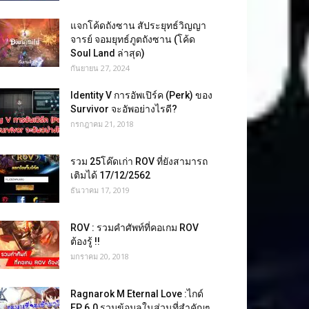
แจกโค้ดถังซาน สัประยุทธ์วิญญา
จารย์ จอมยุทธ์ภูตถังซาน (โค้ด
Soul Land ล่าสุด)
กันยายน 27, 2024
Identity V การอัพเปิร์ค (Perk) ของ
Survivor จะอัพอย่างไรดี?
กรกฎาคม 21, 2018
รวม 25โค๊ดเก่า ROV ที่ยังสามารถ
เติมได้ 17/12/2562
ธันวาคม 17, 2019
ROV : รวมคำศัพท์ที่คอเกม ROV
ต้องรู้ !!
มกราคม 20, 2018
Ragnarok M Eternal Love :ไกด์
EP 6.0 รวมข้อมูลในส่วนที่สำคัญๆ