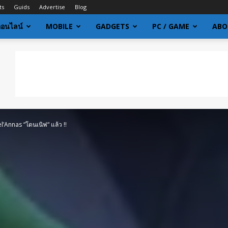
ts
Guids
Advertise
Blog
ออนไลน์
MOBILE
GADGETS
PC / GAME
ABO
el’Annas “โดนเนิฟ“ แล้ว !!