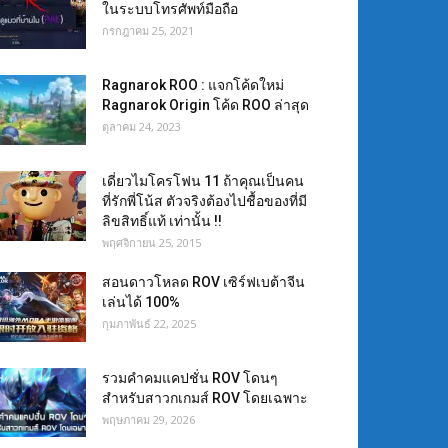
ในระบบโทรศัพท์มือถือ
กรกฎาคม 25, 2021
Ragnarok ROO : แจกโค้ดใหม่
Ragnarok Origin โค้ด ROO ล่าสุด
ตุลาคม 24, 2023
เดี่ยวไมโครโฟน 11 ถ้าคุณเป็นคน
ที่รักพี่โน้ส ตัวจริงต้องไปชื้อของที่มี
ลิขสิทธิ์แท้ เท่านั้น !!
พฤศจิกายน 25, 2015
สอนดาวโหลด ROV เซิร์ฟเบต้าจีน
เล่นได้ 100%
กุมภาพันธ์ 22, 2025
รวมคำคมแคปชั่น ROV โดนๆ
สำหรับสาวกเกมส์ ROV โดยเฉพาะ
พฤษภาคม 29, 2026