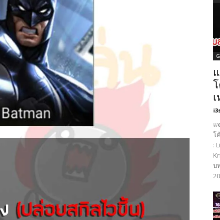
G
แ
โ
เ
i3
แจ
โค
: 
Kr
บท
20