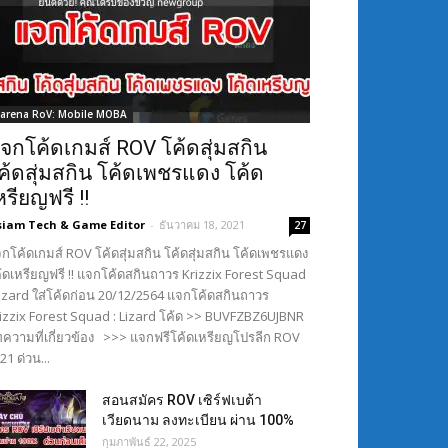
arena RoV: Mobile MOBA
จกโค้ดเกมส์ ROV โค้ดสุ่มสกิน
ค้ดสุ่มสกิน โค้ดเพชรแดง โค้ด
หรียญฟรี !!
siam Tech & Game Editor
-
ธันวาคม 18, 2021
27
กโค้ดเกมส์ ROV โค้ดสุ่มสกิน โค้ดสุ่มสกิน โค้ดเพชรแดง
้ดเหรียญฟรี !! แจกโค้ดสกินถาวร Krizzix Forest Squad
Lizard ใส่โค้ดก่อน 20/12/2564 แจกโค้ดสกินถาวร
izzix Forest Squad : Lizard โค้ด >> BUVFZBZ6UJBNR
ความที่เกี่ยวข้อง >>> แจกฟรีโค้ดเหรียญโปรลีก ROV
21 ด่วน...
สอนสมัคร ROV เซิร์ฟเบต้า
เวียดนาม ลงทะเบียน ผ่าน 100%
กุมภาพันธ์ 22, 2025