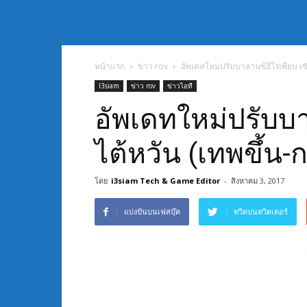
หน้าแรก
ข่าว rov
อัพเดทใหม่ปรับบาลานซ์ฮีโร่เพียบ เ
I3siam
ข่าว rov
ข่าวไอที
อัพเดทใหม่ปรับบา
ไต้หวัน (เทพขึ้น
โดย
i3siam Tech & Game Editor
-
สิงหาคม 3, 2017
แบ่งปันบนเฟสบุ๊ค
ทวีตบนทวิตเตอร์