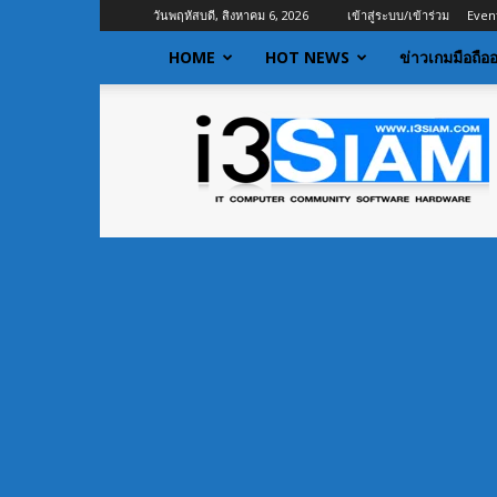
วันพฤหัสบดี, สิงหาคม 6, 2026
เข้าสู่ระบบ/เข้าร่วม
Even
HOME
HOT NEWS
ข่าวเกมมือถือ
I3siam
|
ข่าว
ไอที
อัพเดท
ข้อมูล
ข่าวสาร
เกี่ยว
กับ
ข่าว
เทคโนโลยี