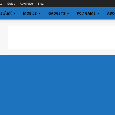
ts
Guids
Advertise
Blog
ออนไลน์
MOBILE
GADGETS
PC / GAME
ABO