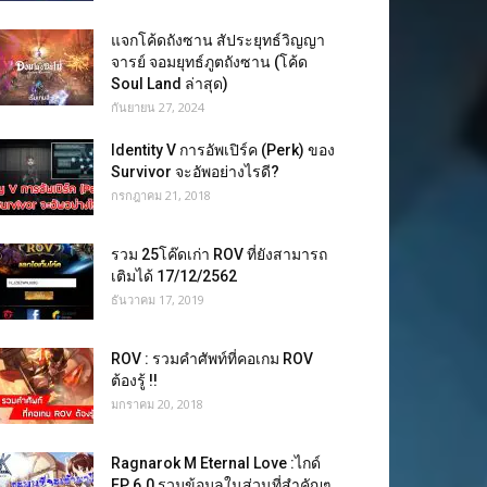
แจกโค้ดถังซาน สัประยุทธ์วิญญา
จารย์ จอมยุทธ์ภูตถังซาน (โค้ด
Soul Land ล่าสุด)
กันยายน 27, 2024
Identity V การอัพเปิร์ค (Perk) ของ
Survivor จะอัพอย่างไรดี?
กรกฎาคม 21, 2018
รวม 25โค๊ดเก่า ROV ที่ยังสามารถ
เติมได้ 17/12/2562
ธันวาคม 17, 2019
ROV : รวมคำศัพท์ที่คอเกม ROV
ต้องรู้ !!
มกราคม 20, 2018
Ragnarok M Eternal Love :ไกด์
EP 6.0 รวมข้อมูลในส่วนที่สำคัญๆ