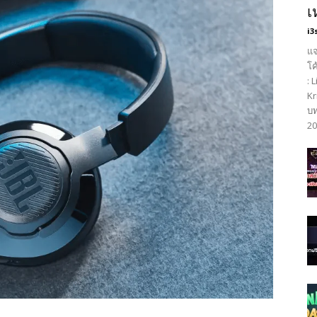
เ
i3
แจ
โค
: 
Kr
บท
20