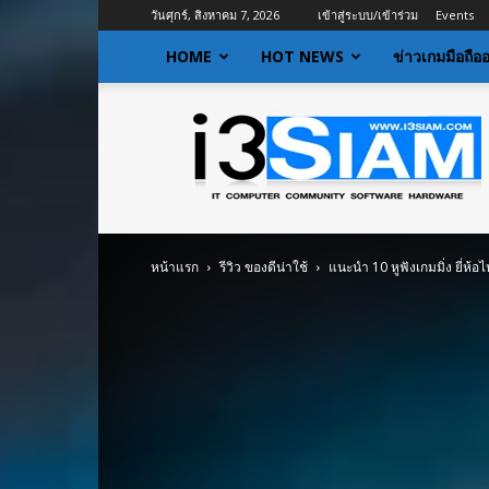
วันศุกร์, สิงหาคม 7, 2026
เข้าสู่ระบบ/เข้าร่วม
Events
HOME
HOT NEWS
ข่าวเกมมือถือ
I3siam
|
ข่าว
ไอที
อัพเดท
ข้อมูล
ข่าวสาร
หน้าแรก
รีวิว ของดีน่าใช้
แนะนำ 10 หูฟังเกมมิ่ง ยี่ห้อไห
เกี่ยว
กับ
ข่าว
เทคโนโลยี