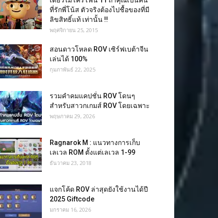
เดี่ยวไมโครโฟน 11 ถ้าคุณเป็นคน
ที่รักพี่โน้ส ตัวจริงต้องไปชื้อของที่มี
ลิขสิทธิ์แท้ เท่านั้น !!
พฤศจิกายน 25, 2015
สอนดาวโหลด ROV เซิร์ฟเบต้าจีน
เล่นได้ 100%
กุมภาพันธ์ 22, 2025
รวมคำคมแคปชั่น ROV โดนๆ
สำหรับสาวกเกมส์ ROV โดยเฉพาะ
พฤษภาคม 29, 2026
Ragnarok M : แนวทางการเก็บ
เลเวล ROM ตั้งแต่เลเวล 1-99
ธันวาคม 23, 2018
แจกโค้ด ROV ล่าสุดยังใช้งานได้ปี
2025 Giftcode
มกราคม 16, 2026