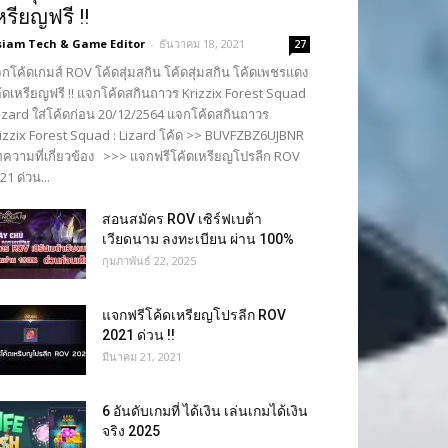
หรียญฟรี !!
siam Tech & Game Editor
-
ธันวาคม 18, 2021
27
กโค้ดเกมส์ ROV โค้ดสุ่มสกิน โค้ดสุ่มสกิน โค้ดเพชรแดง
้ดเหรียญฟรี !! แจกโค้ดสกินถาวร Krizzix Forest Squad
Lizard ใส่โค้ดก่อน 20/12/2564 แจกโค้ดสกินถาวร
izzix Forest Squad : Lizard โค้ด >> BUVFZBZ6UJBNR
ความที่เกี่ยวข้อง >>> แจกฟรีโค้ดเหรียญโปรลีก ROV
21 ด่วน...
สอนสมัคร ROV เซิร์ฟเบต้า
เวียดนาม ลงทะเบียน ผ่าน 100%
กุมภาพันธ์ 22, 2025
แจกฟรีโค้ดเหรียญโปรลีก ROV
2021 ด่วน !!
มีนาคม 21, 2021
6 อันดับเกมที่ ได้เงิน เล่นเกมได้เงิน
จริง 2025