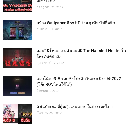
อย่างไรดี?
กรกฎาคม 21, 2018
สร้าง Wallpaper Rov HD ง่าย ๆ เพียงไม่กี่คลิก
กันยายน 17, 2017
สอนวิธีโหลด เกมส์นอนสู้ผี The Haunted Hostel ใน
โทรศัพท์มือถือ
กุมภาพันธ์ 17, 2022
แจกโค้ด ROV รอบชิงโปรลีกวันแรก 02-04-2022
(โค้ดROVใหม่ใช้ได้)
สิงหาคม 3, 2022
5 อันดับเกม ที่ผู้หญิงเล่นเยอะ ในประเทศไทย
กันยายน 25, 2017