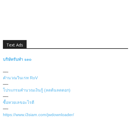
Text Ads
บริษัทรับทำ seo
—-
คำนวณวินเรท RoV
—-
โปรแกรมคำนวณเงินกู้ (ลดต้นลดดอก)
—-
ซื้อหวยเลขอะไรดี
—-
https://www.i3siam.com/jwdownloader/