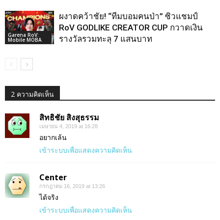
ผงาดคว้าชัย! “ทีมบอมคนป่า” ซิวแชมป์
RoV GODLIKE CREATOR CUP กวาดเงิน
Garena RoV:
รางวัลรวมทะลุ 7 แสนบาท
Mobile MOBA
2 ความคิดเห็น
สิทธิชัย สิงสุธรรม
เมษายน 4, 2019 at 16:28
อยากเล้น
เข้าระบบเพื่อแสดงความคิดเห็น
Center
กรกฎาคม 16, 2019 at 13:26
ได้จริง
เข้าระบบเพื่อแสดงความคิดเห็น