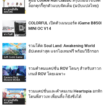
คู่มือ Cookie Run Classic สรุปเงื่อนไขปลด
ล็อกคุกกี้ทุกตัวแบบจัดเต็ม (ฉบับแปลไทย)
ข่าวเกมมือถือ
ออนไลน์
COLORFUL เปิดตัวเมนบอร์ด iGame B850I
MINI OC V14
ข่าวไอที
รวมโค้ด Soul Land: Awakening World
อัปเดตล่าสุด แจกไอเทมฟรี พร้อมวิธีกรอก
Gift Code Game
รวมคำคมแคปชั่น ROV โดนๆ สำหรับสาวก
เกมส์ ROV โดยเฉพาะ
Garena RoV:
Mobile MOBA
รวมแคปชั่นและคำคมเกม Heartopia อกหัก
โดนพี่สาวเท เพื่อนทิ้ง ก็ยังซิ่งได้
ข่าวเกมมือถือ
ออนไลน์