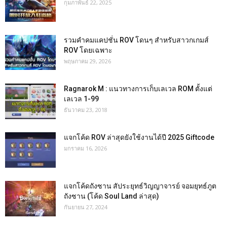
กุมภาพันธ์ 22, 2025
รวมคำคมแคปชั่น ROV โดนๆ สำหรับสาวกเกมส์
ROV โดยเฉพาะ
พฤษภาคม 29, 2026
Ragnarok M : แนวทางการเก็บเลเวล ROM ตั้งแต่
เลเวล 1-99
ธันวาคม 23, 2018
แจกโค้ด ROV ล่าสุดยังใช้งานได้ปี 2025 Giftcode
มกราคม 16, 2026
แจกโค้ดถังซาน สัประยุทธ์วิญญาจารย์ จอมยุทธ์ภูต
ถังซาน (โค้ด Soul Land ล่าสุด)
กันยายน 27, 2024