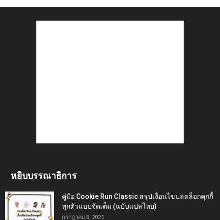
หยิบบรรณาธิการ
คู่มือ Cookie Run Classic สรุปเงื่อนไขปลดล็อกคุกกี้
ทุกตัวแบบจัดเต็ม (ฉบับแปลไทย)
กรกฎาคม 8, 2026