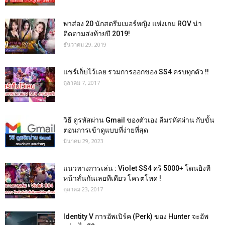
พาส่อง 20 นักสตรีมเมอร์หญิง แห่งเกม ROV น่า
ติดตามส่งท้ายปี 2019!
ธันวาคม 29, 2019
แชร์เก็บไว้เลย รวมการออกของ SS4 ครบทุกตัว !!
ตุลาคม 7, 2017
วิธี ดูรหัสผ่าน Gmail ของตัวเอง ลืมรหัสผ่าน กับขั้น
ตอนการเข้าดูแบบที่ง่ายที่สุด
มีนาคม 29, 2023
แนวทางการเล่น : Violet SS4 คริ 5000+ โดนยิงที
หน้าสั่นกันเลยทีเดียว โครตโหด !
ตุลาคม 23, 2017
Identity V การอัพเปิร์ค (Perk) ของ Hunter จะอัพ