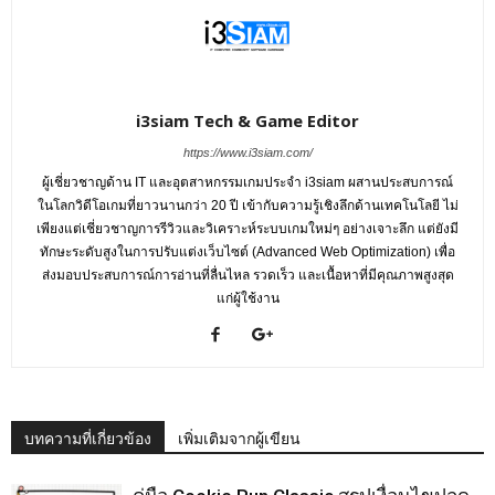
i3siam Tech & Game Editor
https://www.i3siam.com/
ผู้เชี่ยวชาญด้าน IT และอุตสาหกรรมเกมประจำ i3siam ผสานประสบการณ์
ในโลกวิดีโอเกมที่ยาวนานกว่า 20 ปี เข้ากับความรู้เชิงลึกด้านเทคโนโลยี ไม่
เพียงแต่เชี่ยวชาญการรีวิวและวิเคราะห์ระบบเกมใหม่ๆ อย่างเจาะลึก แต่ยังมี
ทักษะระดับสูงในการปรับแต่งเว็บไซต์ (Advanced Web Optimization) เพื่อ
ส่งมอบประสบการณ์การอ่านที่ลื่นไหล รวดเร็ว และเนื้อหาที่มีคุณภาพสูงสุด
แก่ผู้ใช้งาน
บทความที่เกี่ยวข้อง
เพิ่มเติมจากผู้เขียน