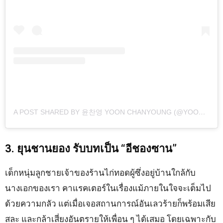
A POST SHARED BY 윤찬영 YOON CHANYOUNG (@YOONCY1)
3. ยุนชานยอง รับบทเป็น “อีชองซาน”
เด็กหนุ่มลูกชายเจ้าของร้านไก่ทอดผู้ซึ่งอยู่บ้านใกล้กับ
นางเอกของเรา คาแรคเตอร์ในเรื่องแม้ภายในใจจะเต็มไป
ด้วยความกลัว แต่เมื่อเจอสถานการณ์อันเลวร้ายก็พร้อมเสีย
สละ และกล้าเสี่ยงอันตรายให้เพื่อน ๆ ได้เสมอ โดยเฉพาะกับ