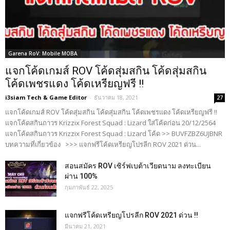
Garena RoV: Mobile MOBA
แจกโค้ดเกมส์ ROV โค้ดสุ่มสกิน โค้ดสุ่มสกิน
โค้ดเพชรแดง โค้ดเหรียญฟรี !!
i3siam Tech & Game Editor
-
ธันวาคม 18, 2021
27
แจกโค้ดเกมส์ ROV โค้ดสุ่มสกิน โค้ดสุ่มสกิน โค้ดเพชรแดง โค้ดเหรียญฟรี !!
แจกโค้ดสกินถาวร Krizzix Forest Squad : Lizard ใส่โค้ดก่อน 20/12/2564
แจกโค้ดสกินถาวร Krizzix Forest Squad : Lizard โค้ด >> BUVFZBZ6UJBNR
บทความที่เกี่ยวข้อง >>> แจกฟรีโค้ดเหรียญโปรลีก ROV 2021 ด่วน...
สอนสมัคร ROV เซิร์ฟเบต้าเวียดนาม ลงทะเบียน
ผ่าน 100%
กุมภาพันธ์ 22, 2025
แจกฟรีโค้ดเหรียญโปรลีก ROV 2021 ด่วน !!
มีนาคม 21, 2021