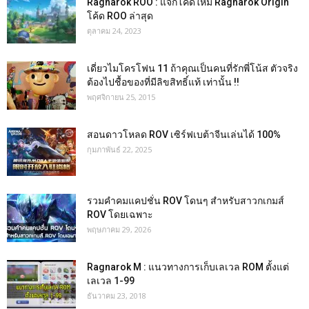
Ragnarok ROO : แจกโค้ดใหม่ Ragnarok Origin
โค้ด ROO ล่าสุด
ตุลาคม 24, 2023
เดี่ยวไมโครโฟน 11 ถ้าคุณเป็นคนที่รักพี่โน้ส ตัวจริง
ต้องไปชื้อของที่มีลิขสิทธิ์แท้ เท่านั้น !!
พฤศจิกายน 25, 2015
สอนดาวโหลด ROV เซิร์ฟเบต้าจีนเล่นได้ 100%
กุมภาพันธ์ 22, 2025
รวมคำคมแคปชั่น ROV โดนๆ สำหรับสาวกเกมส์
ROV โดยเฉพาะ
พฤษภาคม 29, 2026
Ragnarok M : แนวทางการเก็บเลเวล ROM ตั้งแต่
เลเวล 1-99
ธันวาคม 23, 2018