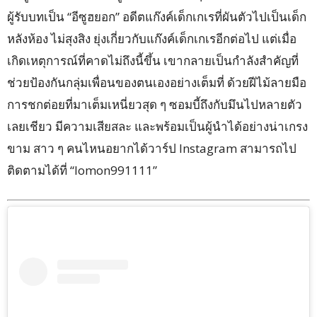
ผู้รับบทเป็น “อีซูฮยอก” อดีตแก๊งค์เด็กเกเรที่ผันตัวไปเป็นเด็ก
หลังห้อง ไม่สุงสิง ยุ่งเกี่ยวกับแก๊งค์เด็กเกเรอีกต่อไป แต่เมื่อ
เกิดเหตุการณ์ที่คาดไม่ถึงนี้ขึ้น เขากลายเป็นกำลังสำคัญที่
ช่วยป้องกันกลุ่มเพื่อนของตนเองอย่างเต็มที่ ด้วยฝีไม้ลายมือ
การชกต่อยที่มาเต็มเหนี่ยวสุด ๆ ซอมบี้ถึงกับมึนไปหลายตัว
เลยเชียว มีความเสียสละ และพร้อมเป็นผู้นำได้อย่างน่าเกรง
ขาม สาว ๆ คนไหนอยากได้วาร์ป Instagram สามารถไป
ติดตามได้ที่ “lomon991111”