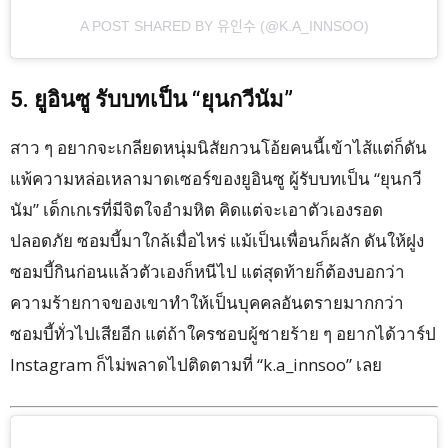
A POST SHARED BY 유인수 (@K.A_INNSOO)
5. ยูอินซู รับบทเป็น “ยุนกวีนัม”
สาว ๆ อยากจะเกลียดหนุ่มนิสัยกวนโอ้ยคนนี้เข้าไส้แต่ก็ดัน
แพ้ความหล่อเหลามาดเซอร์ของยูอินซู ผู้รับบทเป็น “ยุนกวี
นัม” เด็กเกเรที่มีจิตใจอำมหิต คิดแต่จะเอาตัวเองรอด
ปลอดภัย ซอมบี้มาใกล้เมื่อไหร่ แม้เป็นเพื่อนก็ผลัก ดันให้ฝูง
ซอมบี้กินก่อนแล้วตัวเองก็หนีไป แต่สุดท้ายก็ต้องบอกว่า
ความร้ายกาจของเขาทำให้เป็นบุคคลอันตรายมากกว่า
ซอมบี้ทั่วไปเสียอีก แต่ถ้าใครชอบผู้ชายร้าย ๆ อยากได้วาร์ป
Instagram ก็ไม่พลาดไปติดตามที่ “k.a_innsoo” เลย