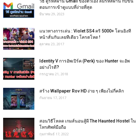
วิธี ดูรหัสผ่าน Gmail ของตัวเอง ลืมรหัสผ่าน กับขั้น
ตอนการเข้าดูแบบที่ง่ายที่สุด
มีนาคม 29, 2023
แนวทางการเล่น : Violet SS4 คริ 5000+ โดนยิงที
หน้าสั่นกันเลยทีเดียว โครตโหด !
ตุลาคม 23, 2017
Identity V การอัพเปิร์ค (Perk) ของ Hunter จะอัพ
อย่างไรดี?
กรกฎาคม 21, 2018
สร้าง Wallpaper Rov HD ง่าย ๆ เพียงไม่กี่คลิก
กันยายน 17, 2017
สอนวิธีโหลด เกมส์นอนสู้ผี The Haunted Hostel ใน
โทรศัพท์มือถือ
กุมภาพันธ์ 17, 2022