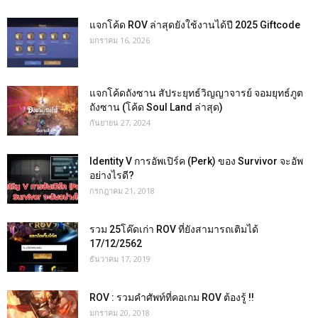
แจกโค้ด ROV ล่าสุดยังใช้งานได้ปี 2025 Giftcode
มกราคม 16, 2026
แจกโค้ดถังซาน สัประยุทธ์วิญญาจารย์ จอมยุทธ์ภูต
ถังซาน (โค้ด Soul Land ล่าสุด)
กันยายน 27, 2024
Identity V การอัพเปิร์ค (Perk) ของ Survivor จะอัพ
อย่างไรดี?
กรกฎาคม 21, 2018
รวม 25โค๊ดเก่า ROV ที่ยังสามารถเติมได้
17/12/2562
ธันวาคม 17, 2019
ROV : รวมคำศัพท์ที่คอเกม ROV ต้องรู้ !!
มกราคม 20, 2018