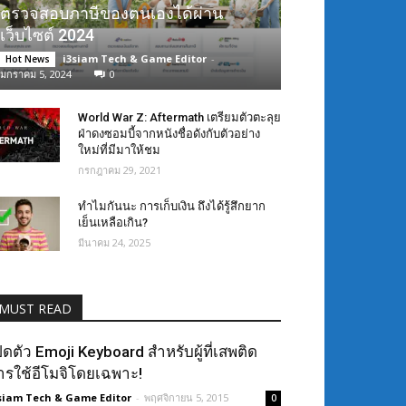
ตรวจสอบภาษีของตนเองได้ผ่าน
เว็บไซต์ 2024
i3siam Tech & Game Editor
-
Hot News
มกราคม 5, 2024
0
World War Z: Aftermath เตรียมตัวตะลุย
ฝ่าดงซอมบี้จากหนังชื่อดังกับตัวอย่าง
ใหม่ที่มีมาให้ชม
กรกฎาคม 29, 2021
ทำไมกันนะ การเก็บเงิน ถึงได้รู้สึกยาก
เย็นเหลือเกิน?
มีนาคม 24, 2025
MUST READ
ปิดตัว Emoji Keyboard สำหรับผู้ที่เสพติด
ารใช้อีโมจิโดยเฉพาะ!
siam Tech & Game Editor
-
พฤศจิกายน 5, 2015
0