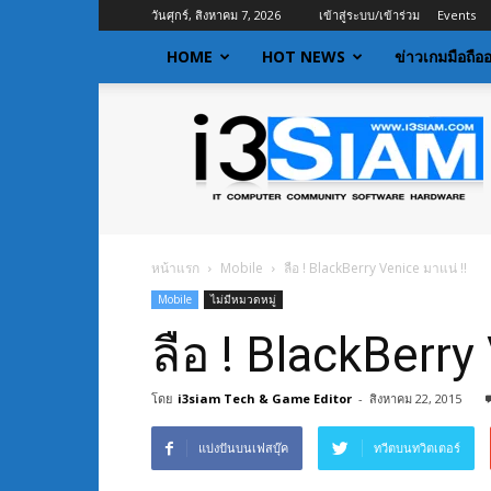
วันศุกร์, สิงหาคม 7, 2026
เข้าสู่ระบบ/เข้าร่วม
Events
HOME
HOT NEWS
ข่าวเกมมือถือ
I3siam
|
ข่าว
ไอที
อัพเดท
ข้อมูล
ข่าวสาร
หน้าแรก
Mobile
ลือ ! BlackBerry Venice มาแน่ !!
เกี่ยว
Mobile
ไม่มีหมวดหมู่
กับ
ข่าว
ลือ ! BlackBerry
เทคโนโลยี
โดย
i3siam Tech & Game Editor
-
สิงหาคม 22, 2015
แบ่งปันบนเฟสบุ๊ค
ทวีตบนทวิตเตอร์