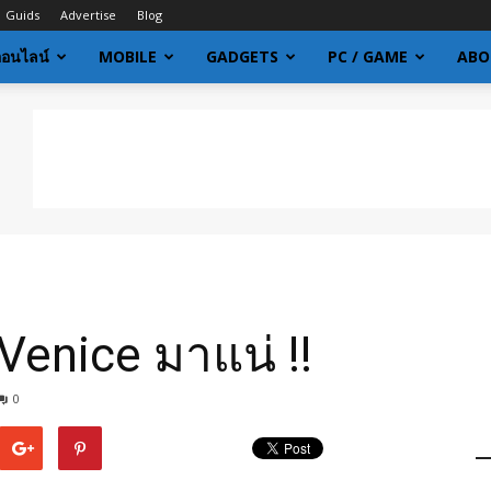
Guids
Advertise
Blog
ออนไลน์
MOBILE
GADGETS
PC / GAME
ABO
 Venice มาแน่ !!
0