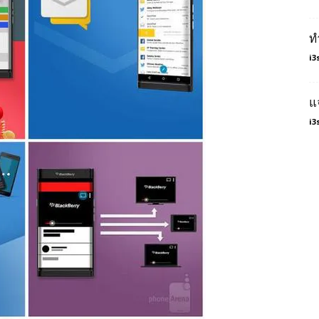
ท
i3
แ
i3