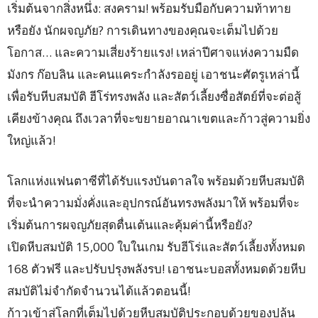
เริ่มต้นจากสิ่งหนึ่ง: สงคราม! พร้อมรับมือกับความท้าทาย
หรือยัง นักผจญภัย? การเดินทางของคุณจะเต็มไปด้วย
โอกาส… และความเสี่ยงร้ายแรง! เหล่าปีศาจแห่งความมืด
มังกร ก๊อบลิน และคนแคระกำลังรออยู่ เอาชนะศัตรูเหล่านี้
เพื่อรับหีบสมบัติ ฮีโร่ทรงพลัง และสัตว์เลี้ยงซื่อสัตย์ที่จะต่อสู้
เคียงข้างคุณ ถึงเวลาที่จะขยายอาณาเขตและก้าวสู่ความยิ่ง
ใหญ่แล้ว!
โลกแห่งแฟนตาซีที่ได้รับแรงบันดาลใจ พร้อมด้วยหีบสมบัติ
ที่จะนำความมั่งคั่งและอุปกรณ์อันทรงพลังมาให้ พร้อมที่จะ
เริ่มต้นการผจญภัยสุดตื่นเต้นและคุ้มค่านี้หรือยัง?
เปิดหีบสมบัติ 15,000 ใบในเกม รับฮีโร่และสัตว์เลี้ยงทั้งหมด
168 ตัวฟรี และปรับปรุงพลังรบ! เอาชนะบอสทั้งหมดด้วยหีบ
สมบัติไม่จำกัดจำนวนได้แล้วตอนนี้!
ก้าวเข้าสู่โลกที่เต็มไปด้วยหีบสมบัติประกอบด้วยของปล้น