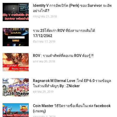
Identity V การอัพเปิร์ค (Perk) ของ Survivor จะอัพ
อย่างไรดี?
กรกฎาคม 21, 2018
รวม 25โค๊ดเก่า ROV ที่ยังสามารถเติมได้
17/12/2562
ธันวาคม 17, 2019
ROV : รวมคำศัพท์ที่คอเกม ROV ต้องรู้ !!
มกราคม 20, 2018
Ragnarok M Eternal Love :ไกด์ EP 6.0 รวมข้อมูล
ในส่วนที่สำคัญๆ By : ZNicker
ตุลาคม 29, 2019
Coin Master วิธีปิดรายชื่อเพื่อนในเฟส facebook
(เกมหมู)
กรกฎาคม 3, 2024