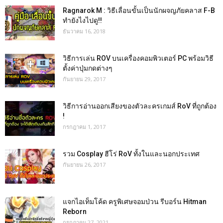
Ragnarok M : วิธีเลื่อนขั้นเป็นนักผจญภัยคลาส F-B
ทำยังไงไปดู!!
ธันวาคม 16, 2018
วิธีการเล่น ROV บนเครื่องคอมพิวเตอร์ PC พร้อมวิธี
ตั้งค่าปุ่มกดต่างๆ
กันยายน 29, 2017
วิธีการอ่านออกเสียงของตัวละครเกมส์ RoV ที่ถูกต้อง
!
กรกฎาคม 1, 2017
รวม Cosplay ฮีโร่ RoV ทั้งในและนอกประเทศ
กันยายน 26, 2017
แจกไอเท็มโค้ด ครูพิเศษจอมป่วน รีบอร์น Hitman
Reborn
กรกฎาคม 27, 2021