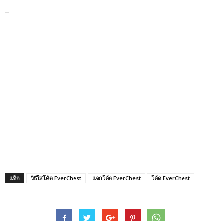
–
แท็ก
วิธีใส่โค้ด EverChest
แจกโค้ด EverChest
โค้ด EverChest