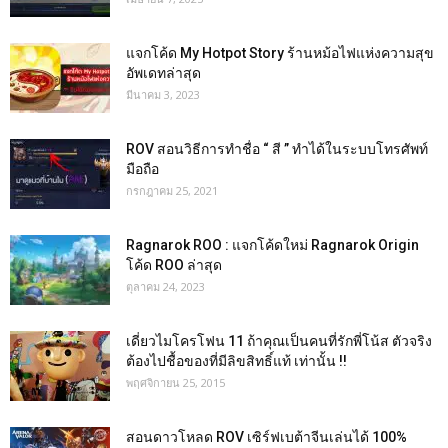
แจกโค้ด My Hotpot Story ร้านหม้อไฟแห่งความสุข
อัพเดทล่าสุด
มีนาคม 3, 2023
ROV สอนวิธีการทำชื่อ “ สี ” ทำได้ในระบบโทรศัพท์
มือถือ
กรกฎาคม 25, 2021
Ragnarok ROO : แจกโค้ดใหม่ Ragnarok Origin
โค้ด ROO ล่าสุด
ตุลาคม 24, 2023
เดี่ยวไมโครโฟน 11 ถ้าคุณเป็นคนที่รักพี่โน้ส ตัวจริง
ต้องไปชื้อของที่มีลิขสิทธิ์แท้ เท่านั้น !!
พฤศจิกายน 25, 2015
สอนดาวโหลด ROV เซิร์ฟเบต้าจีนเล่นได้ 100%