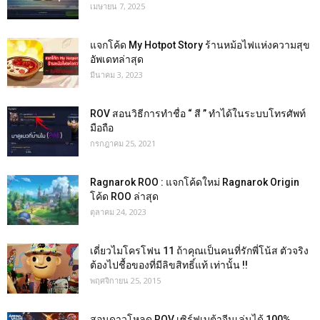
เมษายน 7, 2025
แจกโค้ด My Hotpot Story ร้านหม้อไฟแห่งความสุข
อัพเดทล่าสุด
มีนาคม 3, 2023
ROV สอนวิธีการทำชื่อ “ สี ” ทำได้ในระบบโทรศัพท์
มือถือ
กรกฎาคม 25, 2021
Ragnarok ROO : แจกโค้ดใหม่ Ragnarok Origin
โค้ด ROO ล่าสุด
ตุลาคม 24, 2023
เดี่ยวไมโครโฟน 11 ถ้าคุณเป็นคนที่รักพี่โน้ส ตัวจริง
ต้องไปชื้อของที่มีลิขสิทธิ์แท้ เท่านั้น !!
พฤศจิกายน 25, 2015
สอนดาวโหลด ROV เซิร์ฟเบต้าจีนเล่นได้ 100%