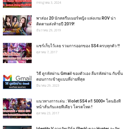
กรกฎาคม 3, 2024
พาส่อง 20 นักสตรีมเมอร์หญิง แห่งเกม ROV น่า
ติดตามส่งท้ายปี 2019!
ธันวาคม 29, 2019
แชร์เก็บไว้เลย รวมการออกของ SS4 ครบทุกตัว !!
ตุลาคม 7, 2017
วิธี ดูรหัสผ่าน Gmail ของตัวเอง ลืมรหัสผ่าน กับขั้น
ตอนการเข้าดูแบบที่ง่ายที่สุด
มีนาคม 29, 2023
แนวทางการเล่น : Violet SS4 คริ 5000+ โดนยิงที
หน้าสั่นกันเลยทีเดียว โครตโหด !
ตุลาคม 23, 2017
Identity V การอัพเปิร์ค (Perk) ของ Hunter จะอัพ