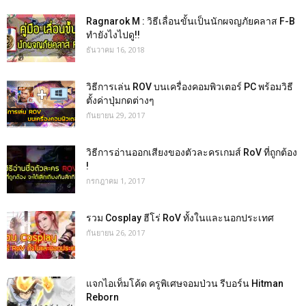
Ragnarok M : วิธีเลื่อนขั้นเป็นนักผจญภัยคลาส F-B
ทำยังไงไปดู!!
ธันวาคม 16, 2018
วิธีการเล่น ROV บนเครื่องคอมพิวเตอร์ PC พร้อมวิธี
ตั้งค่าปุ่มกดต่างๆ
กันยายน 29, 2017
วิธีการอ่านออกเสียงของตัวละครเกมส์ RoV ที่ถูกต้อง
!
กรกฎาคม 1, 2017
รวม Cosplay ฮีโร่ RoV ทั้งในและนอกประเทศ
กันยายน 26, 2017
แจกไอเท็มโค้ด ครูพิเศษจอมป่วน รีบอร์น Hitman
Reborn