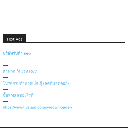
Text Ads
บริษัทรับทำ seo
—-
คำนวณวินเรท RoV
—-
โปรแกรมคำนวณเงินกู้ (ลดต้นลดดอก)
—-
ซื้อหวยเลขอะไรดี
—-
https://www.i3siam.com/jwdownloader/