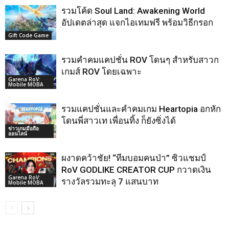
รวมโค้ด Soul Land: Awakening World
อัปเดตล่าสุด แจกไอเทมฟรี พร้อมวิธีกรอก
Gift Code Game
รวมคำคมแคปชั่น ROV โดนๆ สำหรับสาวก
เกมส์ ROV โดยเฉพาะ
Garena RoV:
Mobile MOBA
รวมแคปชั่นและคำคมเกม Heartopia อกหัก
โดนพี่สาวเท เพื่อนทิ้ง ก็ยังซิ่งได้
ข่าวเกมมือถือ
ออนไลน์
ผงาดคว้าชัย! “ทีมบอมคนป่า” ซิวแชมป์
RoV GODLIKE CREATOR CUP กวาดเงิน
Garena RoV:
รางวัลรวมทะลุ 7 แสนบาท
Mobile MOBA