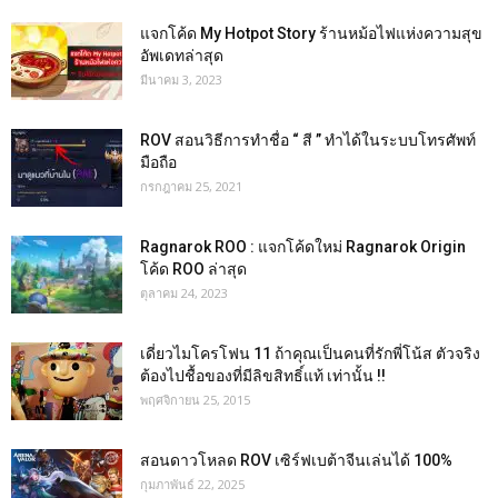
แจกโค้ด My Hotpot Story ร้านหม้อไฟแห่งความสุข
อัพเดทล่าสุด
มีนาคม 3, 2023
ROV สอนวิธีการทำชื่อ “ สี ” ทำได้ในระบบโทรศัพท์
มือถือ
กรกฎาคม 25, 2021
Ragnarok ROO : แจกโค้ดใหม่ Ragnarok Origin
โค้ด ROO ล่าสุด
ตุลาคม 24, 2023
เดี่ยวไมโครโฟน 11 ถ้าคุณเป็นคนที่รักพี่โน้ส ตัวจริง
ต้องไปชื้อของที่มีลิขสิทธิ์แท้ เท่านั้น !!
พฤศจิกายน 25, 2015
สอนดาวโหลด ROV เซิร์ฟเบต้าจีนเล่นได้ 100%
กุมภาพันธ์ 22, 2025