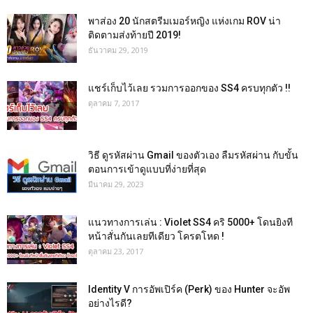
พาส่อง 20 นักสตรีมเมอร์หญิง แห่งเกม ROV น่า
ติดตามส่งท้ายปี 2019!
ธันวาคม 29, 2019
แชร์เก็บไว้เลย รวมการออกของ SS4 ครบทุกตัว !!
ตุลาคม 7, 2017
วิธี ดูรหัสผ่าน Gmail ของตัวเอง ลืมรหัสผ่าน กับขั้น
ตอนการเข้าดูแบบที่ง่ายที่สุด
มีนาคม 29, 2023
แนวทางการเล่น : Violet SS4 คริ 5000+ โดนยิงที
หน้าสั่นกันเลยทีเดียว โครตโหด !
ตุลาคม 23, 2017
Identity V การอัพเปิร์ค (Perk) ของ Hunter จะอัพ
อย่างไรดี?