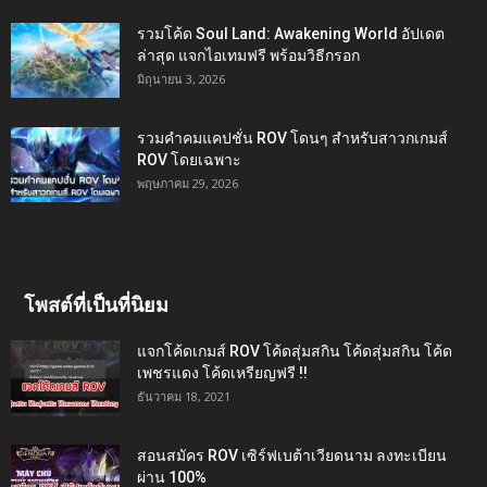
รวมโค้ด Soul Land: Awakening World อัปเดต
ล่าสุด แจกไอเทมฟรี พร้อมวิธีกรอก
มิถุนายน 3, 2026
รวมคำคมแคปชั่น ROV โดนๆ สำหรับสาวกเกมส์
ROV โดยเฉพาะ
พฤษภาคม 29, 2026
โพสต์ที่เป็นที่นิยม
แจกโค้ดเกมส์ ROV โค้ดสุ่มสกิน โค้ดสุ่มสกิน โค้ด
เพชรแดง โค้ดเหรียญฟรี !!
ธันวาคม 18, 2021
สอนสมัคร ROV เซิร์ฟเบต้าเวียดนาม ลงทะเบียน
ผ่าน 100%