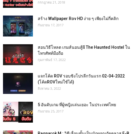
กรกฎาคม 21, 2018
สร้าง Wallpaper Rov HD ง่าย ๆ เพียงไม่กี่คลิก
กันยายน 17, 2017
สอนวิธีโหลด เกมส์นอนสู้ผี The Haunted Hostel ใน
โทรศัพท์มือถือ
กุมภาพันธ์ 17, 2022
แจกโค้ด ROV รอบชิงโปรลีกวันแรก 02-04-2022
(โค้ดROVใหม่ใช้ได้)
สิงหาคม 3, 2022
5 อันดับเกม ที่ผู้หญิงเล่นเยอะ ในประเทศไทย
กันยายน 25, 2017
Ragnarok M : วิธีเลื่อนขั้นเป็นนักผจญภัยคลาส F-B