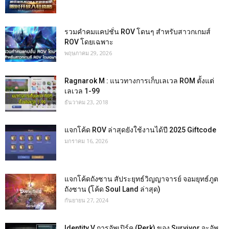
รวมคำคมแคปชั่น ROV โดนๆ สำหรับสาวกเกมส์
ROV โดยเฉพาะ
พฤษภาคม 29, 2026
Ragnarok M : แนวทางการเก็บเลเวล ROM ตั้งแต่
เลเวล 1-99
ธันวาคม 23, 2018
แจกโค้ด ROV ล่าสุดยังใช้งานได้ปี 2025 Giftcode
มกราคม 16, 2026
แจกโค้ดถังซาน สัประยุทธ์วิญญาจารย์ จอมยุทธ์ภูต
ถังซาน (โค้ด Soul Land ล่าสุด)
กันยายน 27, 2024
Identity V การอัพเปิร์ค (Perk) ของ Survivor จะอัพ