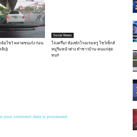
Social News
กล้อโชว์ พลาดชนเก๋ง ก่อน
โจ่งครึ่ม! ห้องพักโรงแรมหรู โชว์เซ็กส์
คลิป)
หมู่ริมหน้าต่าง ทำชาวบ้าน-คนแก่สุด
ทน!!
w your comment data is processed.