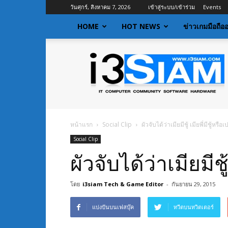
วันศุกร์, สิงหาคม 7, 2026
เข้าสู่ระบบ/เข้าร่วม
Events
HOME
HOT NEWS
ข่าวเกมมือถือ
I3siam
|
ข่าว
ไอที
อัพเดท
ข้อมูล
ข่าวสาร
หน้าแรก
Social Clip
ผัวจับได้ว่าเมียมีชู้ เมียพี่มีชู้หรือเ
เกี่ยว
Social Clip
กับ
ข่าว
ผัวจับได้ว่าเมียมีชู้
เทคโนโลยี
โดย
i3siam Tech & Game Editor
-
กันยายน 29, 2015
แบ่งปันบนเฟสบุ๊ค
ทวีตบนทวิตเตอร์