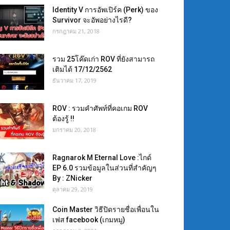
Identity V การอัพเปิร์ค (Perk) ของ
Survivor จะอัพอย่างไรดี?
กรกฎาคม 21, 2018
รวม 25โค๊ดเก่า ROV ที่ยังสามารถ
เติมได้ 17/12/2562
ธันวาคม 17, 2019
ROV : รวมคำศัพท์ที่คอเกม ROV
ต้องรู้ !!
มกราคม 20, 2018
Ragnarok M Eternal Love :ไกด์
EP 6.0 รวมข้อมูลในส่วนที่สำคัญๆ
By : ZNicker
ตุลาคม 29, 2019
Coin Master วิธีปิดรายชื่อเพื่อนใน
เฟส facebook (เกมหมู)