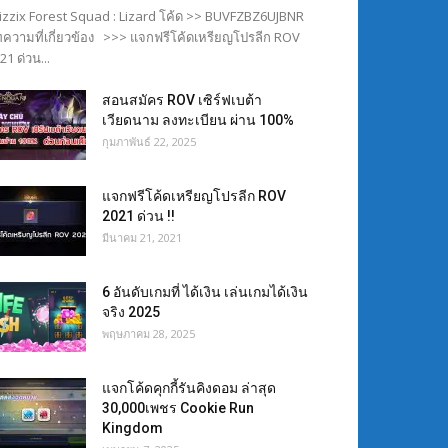
izzix Forest Squad : Lizard โค้ด >> BUVFZBZ6UJBNR
ความที่เกี่ยวข้อง >>> แจกฟรีโค้ดเหรียญโปรลีก ROV
21 ด่วน...
สอนสมัคร ROV เซิร์ฟเบต้า
เวียดนาม ลงทะเบียน ผ่าน 100%
กุมภาพันธ์ 22, 2025
แจกฟรีโค้ดเหรียญโปรลีก ROV
2021 ด่วน !!
มีนาคม 21, 2021
6 อันดับเกมที่ ได้เงิน เล่นเกมได้เงิน
จริง 2025
พฤษภาคม 28, 2025
แจกโค้ดคุกกี้รันคิงดอม ล่าสุด
30,000เพชร Cookie Run
Kingdom