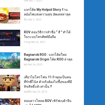
เมษายน 7, 2025
แจกโค้ด My Hotpot Story ร้าน
หม้อไฟแห่งความสุข อัพเดทล่าสุด
มีนาคม 3, 2023
ROV สอนวิธีการทำชื่อ “ สี ” ทำได้
ในระบบโทรศัพท์มือถือ
กรกฎาคม 25, 2021
Ragnarok ROO : แจกโค้ดใหม่
Ragnarok Origin โค้ด ROO ล่าสุด
ตุลาคม 24, 2023
เดี่ยวไมโครโฟน 11 ถ้าคุณเป็นคน
ที่รักพี่โน้ส ตัวจริงต้องไปชื้อของที่มี
ลิขสิทธิ์แท้ เท่านั้น !!
พฤศจิกายน 25, 2015
สอนดาวโหลด ROV เซิร์ฟเบต้าจีน