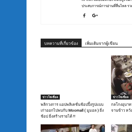
ประสบการณ์การอ่านที่ลื่นไหล รวดเ
บทความที่เกี่ยวข้อง
เพิ่มเติมจากผู้เขียน
ข่าวโซเชี่ยล
ข่าวโซเชี่ยล
พลิกวงการ แอปพลิเคชั่นช้อปปิ้งรูปแบบ
กลโกงอุบาทว
เก่าออกไปพบกับ Moomall ( มูมอล ) ยิ่ง
จานข้าว หวัง
ช้อป ยิ่งสร้างรายได้ !!