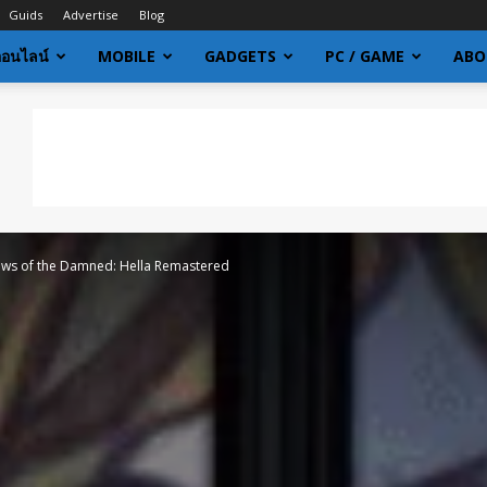
Guids
Advertise
Blog
ออนไลน์
MOBILE
GADGETS
PC / GAME
ABO
ows of the Damned: Hella Remastered