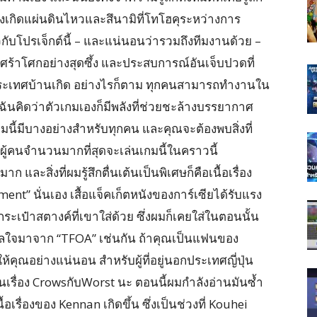
พิ่งเกิดแผ่นดินไหวและสึนามิที่โทโฮคุระหว่างการ
ับโปรเจ็กต์นี้ – และแน่นอนว่ารวมถึงทีมงานด้วย –
้าโศกอย่างสุดซึ้ง และประสบการณ์อันเจ็บปวดที่
ะเทศบ้านเกิด อย่างไรก็ตาม ทุกคนสามารถทำงานใน
ะฉันคิดว่าตัวเกมเองก็มีพลังที่ช่วยชะล้างบรรยากาศ
มนี้มีบางอย่างสำหรับทุกคน และคุณจะต้องพบสิ่งที่
ผู้คนจำนวนมากที่สุดจะเล่นเกมนี้ในคราวนี้
และสิ่งที่ผมรู้สึกตื่นเต้นเป็นพิเศษก็คือเนื้อเรื่อง
ament” นั่นเอง เสื้อแจ็คเก็ตหนังของการ์เซียได้รับแรง
ะเป๋าสตางค์ที่เขาใส่ด้วย ซึ่งผมก็เคยใส่ในตอนนั้น
นดาลใจมาจาก “TFOA” เช่นกัน ถ้าคุณเป็นแฟนของ
ห้คุณอย่างแน่นอน สำหรับผู้ที่อยู่นอกประเทศญี่ปุ่น
่นเรื่อง CrowsกับWorst นะ ตอนนี้ผมกำลังอ่านมันซ้ำ
้อเรื่องของ Kennan เกิดขึ้น ซึ่งเป็นช่วงที่ Kouhei