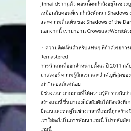
Jinnai ปรากฏตัว ตอนนี้ผมกำลังอยู่ในช่ว
เหมือนกับตอนที่เรากำลังพัฒนา Shadows 
และความตื่นเต้นของ Shadows of the D
นอกจากนี้ เรามาอ่าน CrowsและWorstด้ว
・ความคิดเห็นสำหรับแฟนๆ ที่กำลังรอการเ
Remastered :
การนำเกมที่ออกจำหน่ายตั้งแต่ปี 2011 กลับม
มาสเตอร์ ความรู้สึกแรกและสำคัญที่สุดของผมเ
เก่า” เลยแม้แต่น้อย
มีช่วงเวลามากมายที่ให้ความรู้สึกราวกับว่
สร้างเกมนี้ขึ้นมาเองก็ยังสัมผัสได้ถึงพลังที่
มืดมนและหดหู่ในช่วงเวลาที่เกมนี้ถูกสร้างขึ
เราใส่ลงไปในการพัฒนาเกมนี้ โปรดสัมผัสเ
เกมนี้