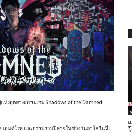
หญ่แห่งอุตสาหกรรมเกม Shadows of the Damned:
G
แ
็อคแอนด์โรล และการปราบปีศาจในช่วงวันฮาโลวีนนี้!
โ