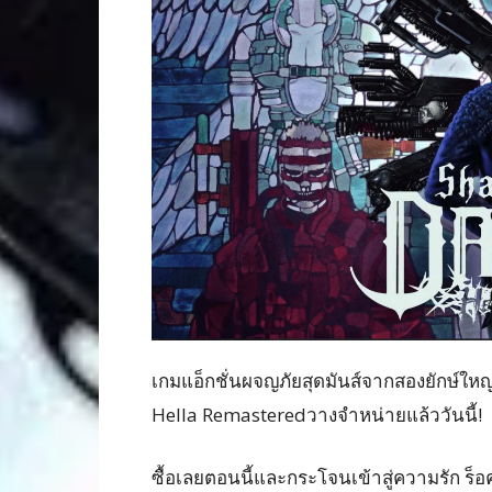
เกมแอ็กชั่นผจญภัยสุดมันส์จากสองยักษ์ใ
Hella Remasteredวางจำหน่ายแล้ววันนี้!
ซื้อเลยตอนนี้และกระโจนเข้าสู่ความรัก ร