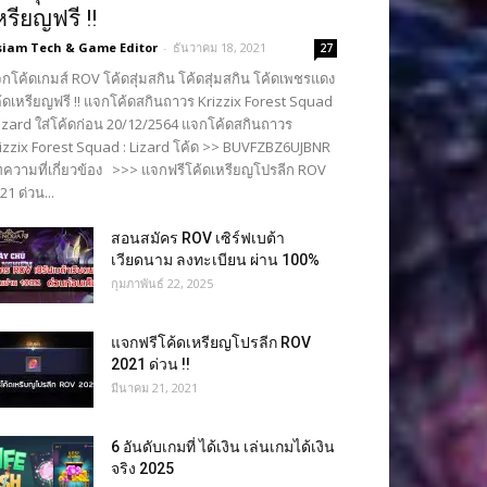
หรียญฟรี !!
siam Tech & Game Editor
-
ธันวาคม 18, 2021
27
กโค้ดเกมส์ ROV โค้ดสุ่มสกิน โค้ดสุ่มสกิน โค้ดเพชรแดง
้ดเหรียญฟรี !! แจกโค้ดสกินถาวร Krizzix Forest Squad
Lizard ใส่โค้ดก่อน 20/12/2564 แจกโค้ดสกินถาวร
izzix Forest Squad : Lizard โค้ด >> BUVFZBZ6UJBNR
ความที่เกี่ยวข้อง >>> แจกฟรีโค้ดเหรียญโปรลีก ROV
21 ด่วน...
สอนสมัคร ROV เซิร์ฟเบต้า
เวียดนาม ลงทะเบียน ผ่าน 100%
กุมภาพันธ์ 22, 2025
แจกฟรีโค้ดเหรียญโปรลีก ROV
2021 ด่วน !!
มีนาคม 21, 2021
6 อันดับเกมที่ ได้เงิน เล่นเกมได้เงิน
จริง 2025