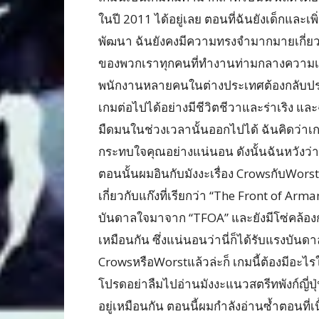
ในปี 2011 ได้อยู่เลย ตอนที่ฉันยังเด็กและเ
พัฒนา ฉันยังคงมีความทรงจำมากมายเกี่ยวก
ของพวกเราทุกคนที่ทำงานท่ามกลางความเศร
พนักงานหลายคนในต่างประเทศต้องกลับปร
เกมต่อไปได้อย่างมีชีวิตชีวาและร่าเริง แล
มืดมนในช่วงเวลานั้นออกไปได้ ฉันคิดว่าเก
กระทบใจคุณอย่างแน่นอน ดังนั้นฉันหวังว่า
ตอนนั้นผมอินกับมังงะเรื่อง CrowsกับWorstมาก 
เกี่ยวกับแก๊งที่เรียกว่า “The Front of Arm
บันดาลใจมาจาก “TFOA” และยังมีโซ่คล้องกร
เหมือนกัน ซึ่งแน่นอนว่านี่ก็ได้รับแรงบั
CrowsหรือWorstแล้วล่ะก็ เกมนี้ต้องมีอะไรใ
โปรดอย่าลืมไปอ่านมังงะแนวสตรีทพังก์ญี่ปุ
อยู่เหมือนกัน ตอนนี้ผมกำลังอ่านซ้ำตอนที่เนื