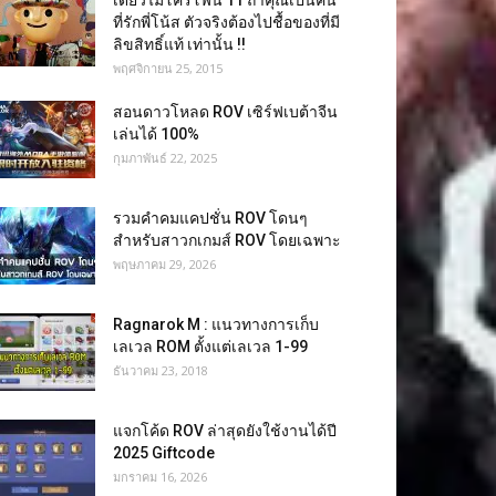
เดี่ยวไมโครโฟน 11 ถ้าคุณเป็นคน
ที่รักพี่โน้ส ตัวจริงต้องไปชื้อของที่มี
ลิขสิทธิ์แท้ เท่านั้น !!
พฤศจิกายน 25, 2015
สอนดาวโหลด ROV เซิร์ฟเบต้าจีน
เล่นได้ 100%
กุมภาพันธ์ 22, 2025
รวมคำคมแคปชั่น ROV โดนๆ
สำหรับสาวกเกมส์ ROV โดยเฉพาะ
พฤษภาคม 29, 2026
Ragnarok M : แนวทางการเก็บ
เลเวล ROM ตั้งแต่เลเวล 1-99
ธันวาคม 23, 2018
แจกโค้ด ROV ล่าสุดยังใช้งานได้ปี
2025 Giftcode
มกราคม 16, 2026