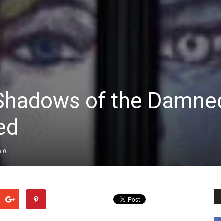
Shadows of the Damne
ed
0