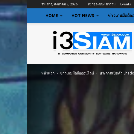
วันเสาร์, สิงหาคม 8, 2026
เข้าสู่ระบบ/เข้าร่วม
Events
HOME
HOT NEWS
ข่าวเกมมือถือ
I3siam
|
ข่าว
ไอที
อัพเดท
ข้อมูล
ข่าวสาร
หน้าแรก
ข่าวเกมมือถือออนไลน์
ประกาศเปิดตัว Shad
เกี่ยว
กับ
ข่าว
เทคโนโลยี