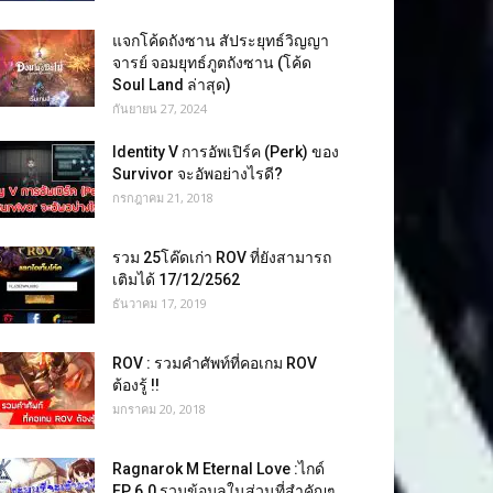
แจกโค้ดถังซาน สัประยุทธ์วิญญา
จารย์ จอมยุทธ์ภูตถังซาน (โค้ด
Soul Land ล่าสุด)
กันยายน 27, 2024
Identity V การอัพเปิร์ค (Perk) ของ
Survivor จะอัพอย่างไรดี?
กรกฎาคม 21, 2018
รวม 25โค๊ดเก่า ROV ที่ยังสามารถ
เติมได้ 17/12/2562
ธันวาคม 17, 2019
ROV : รวมคำศัพท์ที่คอเกม ROV
ต้องรู้ !!
มกราคม 20, 2018
Ragnarok M Eternal Love :ไกด์
EP 6.0 รวมข้อมูลในส่วนที่สำคัญๆ