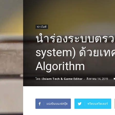
ข่าวไอที
นำร่องระบบตรว
system) ด้วยเท
Algorithm
โดย
i3siam Tech & Game Editor
-
สิงหาคม 14, 2019
แบ่งปันบนเฟสบุ๊ค
ทวีตบนทวิตเตอร์