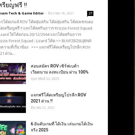
หรียญฟรี !!
siam Tech & Game Editor
-
ธันวาคม 18, 2021
27
กโค้ดเกมส์ ROV โค้ดสุ่มสกิน โค้ดสุ่มสกิน โค้ดเพชรแดง
้ดเหรียญฟรี !! แจกโค้ดสกินถาวร Krizzix Forest Squad
Lizard ใส่โค้ดก่อน 20/12/2564 แจกโค้ดสกินถาวร
izzix Forest Squad : Lizard โค้ด >> BUVFZBZ6UJBNR
ความที่เกี่ยวข้อง >>> แจกฟรีโค้ดเหรียญโปรลีก ROV
21 ด่วน...
สอนสมัคร ROV เซิร์ฟเบต้า
เวียดนาม ลงทะเบียน ผ่าน 100%
กุมภาพันธ์ 22, 2025
แจกฟรีโค้ดเหรียญโปรลีก ROV
2021 ด่วน !!
มีนาคม 21, 2021
6 อันดับเกมที่ ได้เงิน เล่นเกมได้เงิน
จริง 2025