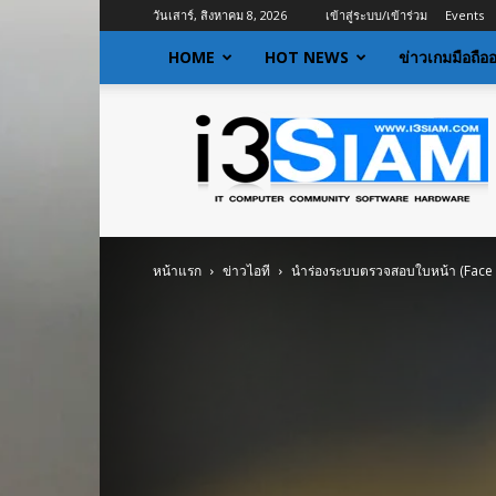
วันเสาร์, สิงหาคม 8, 2026
เข้าสู่ระบบ/เข้าร่วม
Events
HOME
HOT NEWS
ข่าวเกมมือถือ
I3siam
|
ข่าว
ไอที
อัพเดท
ข้อมูล
ข่าวสาร
หน้าแรก
ข่าวไอที
นำร่องระบบตรวจสอบใบหน้า (Face 
เกี่ยว
กับ
ข่าว
เทคโนโลยี