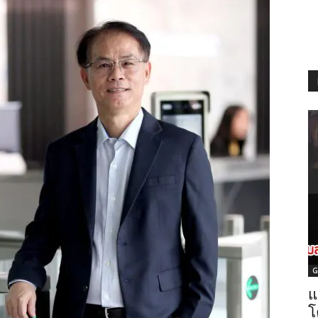
G
แ
โ