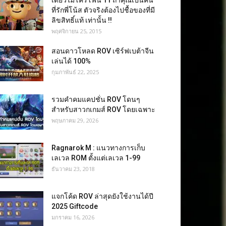
เดี่ยวไมโครโฟน 11 ถ้าคุณเป็นคน
ที่รักพี่โน้ส ตัวจริงต้องไปชื้อของที่มี
ลิขสิทธิ์แท้ เท่านั้น !!
พฤศจิกายน 25, 2015
สอนดาวโหลด ROV เซิร์ฟเบต้าจีน
เล่นได้ 100%
กุมภาพันธ์ 22, 2025
รวมคำคมแคปชั่น ROV โดนๆ
สำหรับสาวกเกมส์ ROV โดยเฉพาะ
พฤษภาคม 29, 2026
Ragnarok M : แนวทางการเก็บ
เลเวล ROM ตั้งแต่เลเวล 1-99
ธันวาคม 23, 2018
แจกโค้ด ROV ล่าสุดยังใช้งานได้ปี
2025 Giftcode
มกราคม 16, 2026