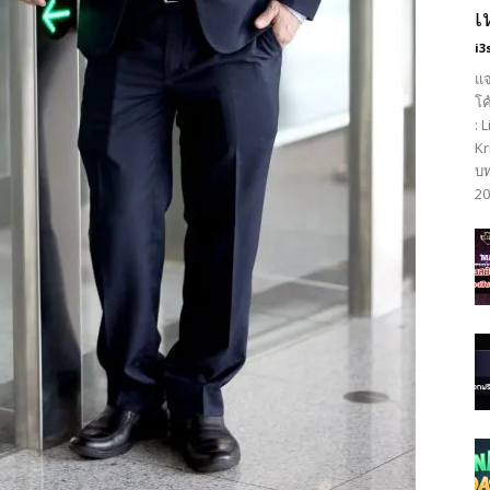
เ
i3
แจ
โค
: 
Kr
บท
20