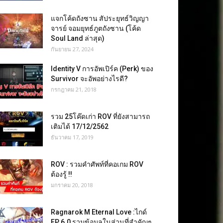
แจกโค้ดถังซาน สัประยุทธ์วิญญา
จารย์ จอมยุทธ์ภูตถังซาน (โค้ด
Soul Land ล่าสุด)
กันยายน 27, 2024
Identity V การอัพเปิร์ค (Perk) ของ
Survivor จะอัพอย่างไรดี?
กรกฎาคม 21, 2018
รวม 25โค๊ดเก่า ROV ที่ยังสามารถ
เติมได้ 17/12/2562
ธันวาคม 17, 2019
ROV : รวมคำศัพท์ที่คอเกม ROV
ต้องรู้ !!
มกราคม 20, 2018
Ragnarok M Eternal Love :ไกด์
EP 6.0 รวมข้อมูลในส่วนที่สำคัญๆ