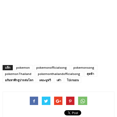
แท็ก
pokemon‬ ‪
pokemonofficialsong‬ ‪
‎pokemonsong‬ ‪
‎pokemonThailand‬ ‪
pokemonthailandofficialsong‬ ‪
‎สุดฟ้า‬ ‪
อภิมหาศึกฮูปาถล่มโลก
เดอะมูฟวี
เต๋า
โปเกมอน