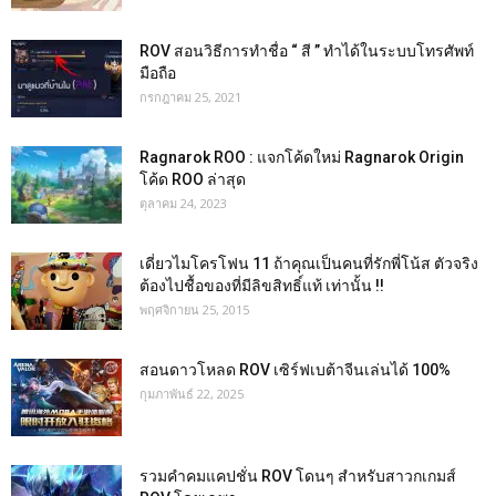
ROV สอนวิธีการทำชื่อ “ สี ” ทำได้ในระบบโทรศัพท์
มือถือ
กรกฎาคม 25, 2021
Ragnarok ROO : แจกโค้ดใหม่ Ragnarok Origin
โค้ด ROO ล่าสุด
ตุลาคม 24, 2023
เดี่ยวไมโครโฟน 11 ถ้าคุณเป็นคนที่รักพี่โน้ส ตัวจริง
ต้องไปชื้อของที่มีลิขสิทธิ์แท้ เท่านั้น !!
พฤศจิกายน 25, 2015
สอนดาวโหลด ROV เซิร์ฟเบต้าจีนเล่นได้ 100%
กุมภาพันธ์ 22, 2025
รวมคำคมแคปชั่น ROV โดนๆ สำหรับสาวกเกมส์