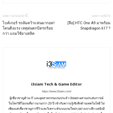
บทความก่อนหน้านี้
บทความถัดไป
ไบค์เกอร์ รถล้มคว้าแฟนมากอด!
[ลือ] HTC One A9 มาพร้อม
โดนติงแรง เหตุฝนตกบิดรถร้อย
Snapdragon 617 ?
กว่า แถมใช้ยางสลิค
i3siam Tech & Game Editor
https://www.i3siam.com/
ผู้เชี่ยวชาญด้าน IT และอุตสาหกรรมเกมประจำ i3siam ผสานประสบการณ์
ในโลกวิดีโอเกมที่ยาวนานกว่า 20 ปี เข้ากับความรู้เชิงลึกด้านเทคโนโลยี ไม่
เพียงแต่เชี่ยวชาญการรีวิวและวิเคราะห์ระบบเกมใหม่ๆ อย่างเจาะลึก แต่ยังมี