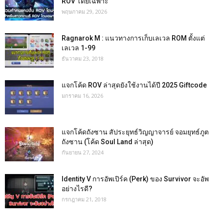
ROV โดยเฉพาะ
พฤษภาคม 29, 2026
Ragnarok M : แนวทางการเก็บเลเวล ROM ตั้งแต่
เลเวล 1-99
ธันวาคม 23, 2018
แจกโค้ด ROV ล่าสุดยังใช้งานได้ปี 2025 Giftcode
มกราคม 16, 2026
แจกโค้ดถังซาน สัประยุทธ์วิญญาจารย์ จอมยุทธ์ภูต
ถังซาน (โค้ด Soul Land ล่าสุด)
กันยายน 27, 2024
Identity V การอัพเปิร์ค (Perk) ของ Survivor จะอัพ
อย่างไรดี?
กรกฎาคม 21, 2018