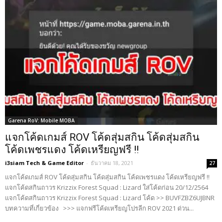
Garena RoV: Mobile MOBA
แจกโค้ดเกมส์ ROV โค้ดสุ่มสกิน โค้ดสุ่มสกิน
โค้ดเพชรแดง โค้ดเหรียญฟรี !!
i3siam Tech & Game Editor
-
ธันวาคม 18, 2021
27
แจกโค้ดเกมส์ ROV โค้ดสุ่มสกิน โค้ดสุ่มสกิน โค้ดเพชรแดง โค้ดเหรียญฟรี !!
แจกโค้ดสกินถาวร Krizzix Forest Squad : Lizard ใส่โค้ดก่อน 20/12/2564
แจกโค้ดสกินถาวร Krizzix Forest Squad : Lizard โค้ด >> BUVFZBZ6UJBNR
บทความที่เกี่ยวข้อง >>> แจกฟรีโค้ดเหรียญโปรลีก ROV 2021 ด่วน...