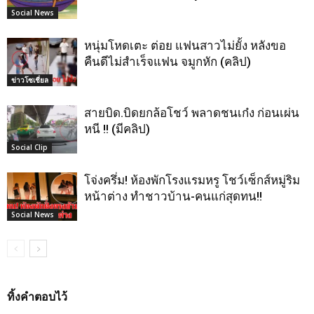
Social News
หนุ่มโหดเตะ ต่อย แฟนสาวไม่ยั้ง หลังขอ
คืนดีไม่สำเร็จแฟน จมูกหัก (คลิป)
ข่าวโซเชี่ยล
สายบิด.บิดยกล้อโชว์ พลาดชนเก๋ง ก่อนเผ่น
หนี !! (มีคลิป)
Social Clip
โจ่งครึ่ม! ห้องพักโรงแรมหรู โชว์เซ็กส์หมู่ริม
หน้าต่าง ทำชาวบ้าน-คนแก่สุดทน!!
Social News
ทิ้งคำตอบไว้