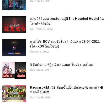
กันยายน 17, 2017
สอนวิธีโหลด เกมส์นอนสู้ผี The Haunted Hostel ใน
โทรศัพท์มือถือ
กุมภาพันธ์ 17, 2022
แจกโค้ด ROV รอบชิงโปรลีกวันแรก 02-04-2022
(โค้ดROVใหม่ใช้ได้)
สิงหาคม 3, 2022
5 อันดับเกม ที่ผู้หญิงเล่นเยอะ ในประเทศไทย
กันยายน 25, 2017
Ragnarok M : วิธีเลื่อนขั้นเป็นนักผจญภัยคลาส F-B
ทำยังไงไปดู!!
ธันวาคม 16, 2018