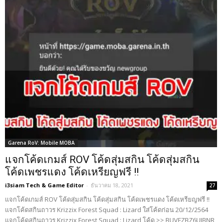
Garena RoV: Mobile MOBA
แจกโค้ดเกมส์ ROV โค้ดสุ่มสกิน โค้ดสุ่มสกิน
โค้ดเพชรแดง โค้ดเหรียญฟรี !!
i3siam Tech & Game Editor
-
ธันวาคม 18, 2021
27
แจกโค้ดเกมส์ ROV โค้ดสุ่มสกิน โค้ดสุ่มสกิน โค้ดเพชรแดง โค้ดเหรียญฟรี !!
แจกโค้ดสกินถาวร Krizzix Forest Squad : Lizard ใส่โค้ดก่อน 20/12/2564
แจกโค้ดสกินถาวร Krizzix Forest Squad : Lizard โค้ด >> BUVFZBZ6UJBNR