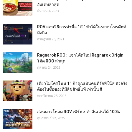
อัพเดทล่าสุด
มีนาคม 3, 2023
ROV สอนวิธีการทำชื่อ “ สี ” ทำได้ในระบบโทรศัพท์
มือถือ
กรกฎาคม 25, 2021
Ragnarok ROO : แจกโค้ดใหม่ Ragnarok Origin
โค้ด ROO ล่าสุด
ตุลาคม 24, 2023
เดี่ยวไมโครโฟน 11 ถ้าคุณเป็นคนที่รักพี่โน้ส ตัวจริง
ต้องไปชื้อของที่มีลิขสิทธิ์แท้ เท่านั้น !!
พฤศจิกายน 25, 2015
สอนดาวโหลด ROV เซิร์ฟเบต้าจีนเล่นได้ 100%
กุมภาพันธ์ 22, 2025