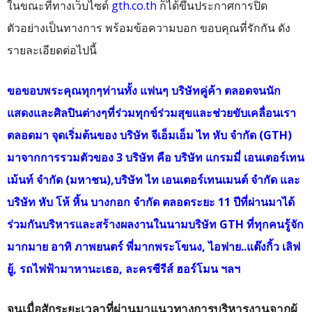
ในขณะที่ทางเว็บไซต์
gth.co.th
ก็ได้ขึ้นประกาศการปิด
ตัวอย่างเป็นทางการ พร้อมข้อความบอก ขอบคุณที่รักกัน ดัง
รายละเอียดต่อไปนี้
ขอขอบพระคุณทุกๆท่านทั้ง แฟนๆ บริษัทคู่ค้า ตลอดจนนัก
แสดงและศิลปินต่างๆที่ร่วมทุกข์ร่วมสุขและช่วยขับเคลื่อนเรา
ตลอดมา จุดเริ่มต้นของ บริษัท จีเอ็มเอ็ม ไท หับ จำกัด (GTH)
มาจากการรวมตัวของ 3 บริษัท คือ บริษัท แกรมมี่ เอนเตอร์เทน
เม้นท์ จำกัด (มหาชน),บริษัท ไท เอนเตอร์เทนเมนต์ จำกัด และ
บริษัท หับ โห้ หิ้น บางกอก จำกัด ตลอดระยะ 11 ปีที่ผ่านมาได้
ร่วมกันบริหารและสร้างผลงานในนามบริษัท GTH ที่ทุกคนรู้จัก
มากมาย อาทิ ภาพยนตร์ พี่มากพระโขนง, ไอฟาย..แต๊งกิ้ว เลิฟ
ยู้, รถไฟฟ้ามาหานะเธอ, ละครซีรีส์ ฮอร์โมน ฯลฯ
จนเมื่อสักระยะเวลาที่ผ่านมาแนวทางการบริหารงานจากผู้