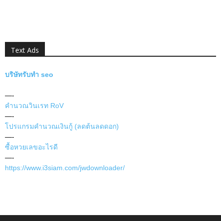
Text Ads
บริษัทรับทำ seo
—-
คำนวณวินเรท RoV
—-
โปรแกรมคำนวณเงินกู้ (ลดต้นลดดอก)
—-
ซื้อหวยเลขอะไรดี
—-
https://www.i3siam.com/jwdownloader/