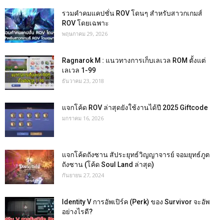
รวมคำคมแคปชั่น ROV โดนๆ สำหรับสาวกเกมส์
ROV โดยเฉพาะ
พฤษภาคม 29, 2026
Ragnarok M : แนวทางการเก็บเลเวล ROM ตั้งแต่
เลเวล 1-99
ธันวาคม 23, 2018
แจกโค้ด ROV ล่าสุดยังใช้งานได้ปี 2025 Giftcode
มกราคม 16, 2026
แจกโค้ดถังซาน สัประยุทธ์วิญญาจารย์ จอมยุทธ์ภูต
ถังซาน (โค้ด Soul Land ล่าสุด)
กันยายน 27, 2024
Identity V การอัพเปิร์ค (Perk) ของ Survivor จะอัพ
อย่างไรดี?