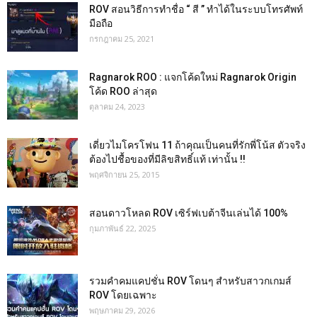
ROV สอนวิธีการทำชื่อ “ สี ” ทำได้ในระบบโทรศัพท์
มือถือ
กรกฎาคม 25, 2021
Ragnarok ROO : แจกโค้ดใหม่ Ragnarok Origin
โค้ด ROO ล่าสุด
ตุลาคม 24, 2023
เดี่ยวไมโครโฟน 11 ถ้าคุณเป็นคนที่รักพี่โน้ส ตัวจริง
ต้องไปชื้อของที่มีลิขสิทธิ์แท้ เท่านั้น !!
พฤศจิกายน 25, 2015
สอนดาวโหลด ROV เซิร์ฟเบต้าจีนเล่นได้ 100%
กุมภาพันธ์ 22, 2025
รวมคำคมแคปชั่น ROV โดนๆ สำหรับสาวกเกมส์
ROV โดยเฉพาะ
พฤษภาคม 29, 2026