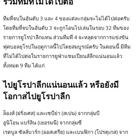
รวมทีมที่ไม่ได้ไปต่อ
ทีมที่จบในอันดับ 3 และ 4 ของแต่ละกลุ่มจะไม่ได้ไปต่อครับ
โดยทีมที่จบในอันดับ 3 จะถูกโอนไปเล่นในรอบ 32 ทีมของ
รายการยูโรปาลีกแทน ส่วนทีมที่ 4 จะหลุดจากการแข่งขัน
ฟุตบอลยุโรปในฤดูกาลนี้ไปโดยสมบูรณ์ครับ ในตอนนี้ มีทีม
ที่ไม่ได้ไปต่อในรายการยูฟ่าแชมเปียนส์ลีกแน่นอนแล้ว
ทั้งหมด 9 ทีม ได้แก่
ไปยูโรปาลีกแน่นอนแล้ว หรือยังมี
โอกาสไปยูโรปาลีก
ล็องส์ (ฝรั่งเศส) และเซบีย่า (สเปน) จากกลุ่มบี
อูนิโอน แบร์ลิน (เยอรมนี) จากกลุ่มซี
เรดบูล ซัลส์บวร์ก (ออสเตรีย) และเบนฟิกา (โปรตุเกส) จาก