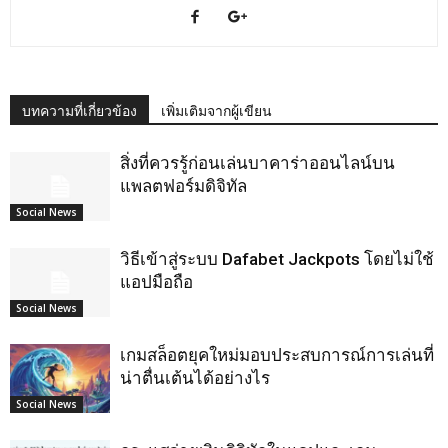
บทความที่เกี่ยวข้อง
เพิ่มเติมจากผู้เขียน
สิ่งที่ควรรู้ก่อนเล่นบาคาร่าออนไลน์บน
แพลตฟอร์มดิจิทัล
Social News
วิธีเข้าสู่ระบบ Dafabet Jackpots โดยไม่ใช้
แอปมือถือ
Social News
เกมสล็อตยุคใหม่มอบประสบการณ์การเล่นที่
น่าตื่นเต้นได้อย่างไร
Social News