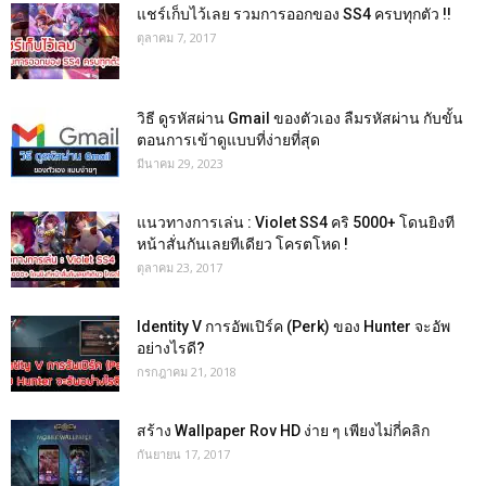
แชร์เก็บไว้เลย รวมการออกของ SS4 ครบทุกตัว !!
ตุลาคม 7, 2017
วิธี ดูรหัสผ่าน Gmail ของตัวเอง ลืมรหัสผ่าน กับขั้น
ตอนการเข้าดูแบบที่ง่ายที่สุด
มีนาคม 29, 2023
แนวทางการเล่น : Violet SS4 คริ 5000+ โดนยิงที
หน้าสั่นกันเลยทีเดียว โครตโหด !
ตุลาคม 23, 2017
Identity V การอัพเปิร์ค (Perk) ของ Hunter จะอัพ
อย่างไรดี?
กรกฎาคม 21, 2018
สร้าง Wallpaper Rov HD ง่าย ๆ เพียงไม่กี่คลิก
กันยายน 17, 2017