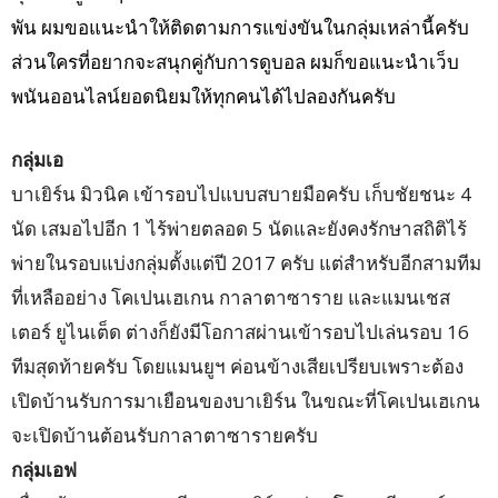
พัน ผมขอแนะนำให้ติดตามการแข่งขันในกลุ่มเหล่านี้ครับ
ส่วนใครที่อยากจะสนุกคู่กับการดูบอล ผมก็ขอแนะนำ
เว็บ
พนันออนไลน์ยอดนิยม
ให้ทุกคนได้ไปลองกันครับ
กลุ่มเอ
บาเยิร์น มิวนิค เข้ารอบไปแบบสบายมือครับ เก็บชัยชนะ 4
นัด เสมอไปอีก 1 ไร้พ่ายตลอด 5 นัดและยังคงรักษาสถิติไร้
พ่ายในรอบแบ่งกลุ่มตั้งแต่ปี 2017 ครับ แต่สำหรับอีกสามทีม
ที่เหลืออย่าง โคเปนเฮเกน กาลาตาซาราย และแมนเชส
เตอร์ ยูไนเต็ด ต่างก็ยังมีโอกาสผ่านเข้ารอบไปเล่นรอบ 16
ทีมสุดท้ายครับ โดยแมนยูฯ ค่อนข้างเสียเปรียบเพราะต้อง
เปิดบ้านรับการมาเยือนของบาเยิร์น ในขณะที่โคเปนเฮเกน
จะเปิดบ้านต้อนรับกาลาตาซารายครับ
กลุ่มเอฟ