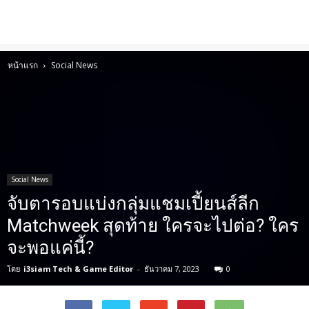
หน้าแรก
Social News
Social News
จับตารอบแบ่งกลุ่มแชมเปี้ยนส์ลีก
Matchweek สุดท้าย ใครจะไปต่อ? ใคร
จะพอแค่นี้?
โดย
i3siam Tech & Game Editor
-
ธันวาคม 7, 2023
0