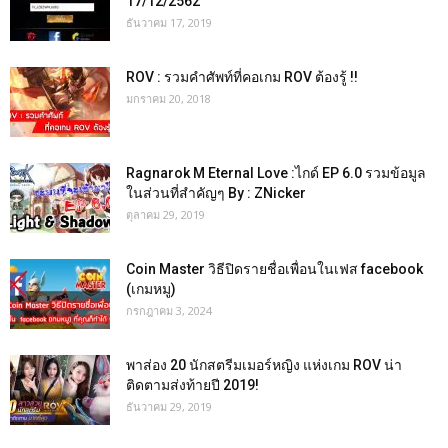
17/12/2562
ธันวาคม 17, 2019
ROV : รวมคำศัพท์ที่คอเกม ROV ต้องรู้ !!
มกราคม 20, 2018
Ragnarok M Eternal Love :ไกด์ EP 6.0 รวมข้อมูล
ในส่วนที่สำคัญๆ By : ZNicker
ตุลาคม 29, 2019
Coin Master วิธีปิดรายชื่อเพื่อนในเฟส facebook
(เกมหมู)
กรกฎาคม 3, 2024
พาส่อง 20 นักสตรีมเมอร์หญิง แห่งเกม ROV น่า
ติดตามส่งท้ายปี 2019!
ธันวาคม 29, 2019