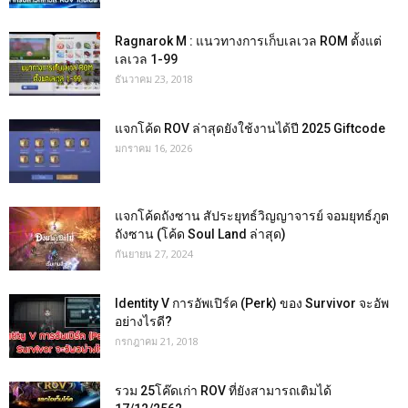
Ragnarok M : แนวทางการเก็บเลเวล ROM ตั้งแต่
เลเวล 1-99
ธันวาคม 23, 2018
แจกโค้ด ROV ล่าสุดยังใช้งานได้ปี 2025 Giftcode
มกราคม 16, 2026
แจกโค้ดถังซาน สัประยุทธ์วิญญาจารย์ จอมยุทธ์ภูต
ถังซาน (โค้ด Soul Land ล่าสุด)
กันยายน 27, 2024
Identity V การอัพเปิร์ค (Perk) ของ Survivor จะอัพ
อย่างไรดี?
กรกฎาคม 21, 2018
รวม 25โค๊ดเก่า ROV ที่ยังสามารถเติมได้