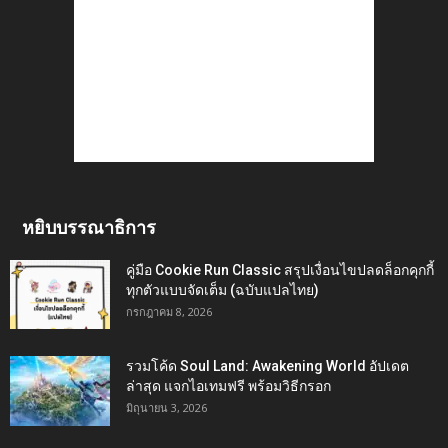
หยิบบรรณาธิการ
คู่มือ Cookie Run Classic สรุปเงื่อนไขปลดล็อกคุกกี้
ทุกตัวแบบจัดเต็ม (ฉบับแปลไทย)
กรกฎาคม 8, 2026
รวมโค้ด Soul Land: Awakening World อัปเดต
ล่าสุด แจกไอเทมฟรี พร้อมวิธีกรอก
มิถุนายน 3, 2026