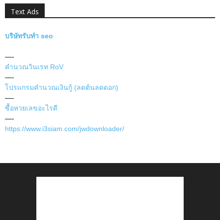
Text Ads
บริษัทรับทำ seo
—-
คำนวณวินเรท RoV
—-
โปรแกรมคำนวณเงินกู้ (ลดต้นลดดอก)
—-
ซื้อหวยเลขอะไรดี
—-
https://www.i3siam.com/jwdownloader/