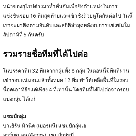
หน้าของยุโรปต่างมาห้ำหั่นกันเพื่อชิงตำแหน่งในการ
แข่งขันรอบ 16 ทีมสุดท้ายและเข้าชิงถ้วยหูโตกันต่อไป วันนี้
เราจะมาติดตามอันดับและสถิติล่าสุดหลังจบการแข่งขันใน
สัปดาห์ที่ 5 กันครับ
รวมรายชื่อทีมที่ได้ไปต่อ
ในบรรดาทีม 32 ทีมจากกลุ่มทั้ง 8 กลุ่ม ในตอนนี้มีทีมที่ผ่าน
เข้ารอบแน่นอนแล้วทั้งหมด 12 ทีม ทำให้เหลือพื้นที่ในรอบ
น็อคเอาท์อีกแค่เพียง 4 ที่เท่านั้น โดยทีมที่ได้ไปต่อจากรอบ
แบ่งกลุ่ม ได้แก่
แชมป์กลุ่ม
บาเยิร์น มิวนิค (เยอรมนี) แชมป์กลุ่มเอ
อาร์เซนอล (อังกฤษ) แชมป์กลุ่มบี