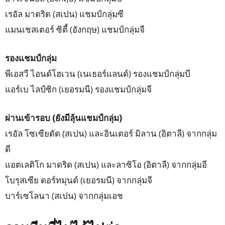
เรอัล มาดริด (สเปน) แชมป์กลุ่มซี
แมนเชสเตอร์ ซิตี้ (อังกฤษ) แชมป์กลุ่มจี
รองแชมป์กลุ่ม
พีเอสวี ไอนด์โฮเวน (เนเธอร์แลนด์) รองแชมป์กลุ่มบี
แอร์เบ ไลป์ซิก (เยอรมนี) รองแชมป์กลุ่มจี
ผ่านเข้ารอบ (ยังมีลุ้นแชมป์กลุ่ม)
เรอัล โซเซียดัด (สเปน) และอินเตอร์ มิลาน (อิตาลี) จากกลุ่ม
ดี
แอตเลติโก มาดริด (สเปน) และลาซิโอ (อิตาลี) จากกลุ่มอี
โบรุสเซีย ดอร์ทมุนด์ (เยอรมนี) จากกลุ่มจี
บาร์เซโลนา (สเปน) จากกลุ่มเอช