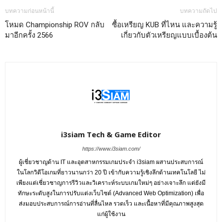
บทความก่อนหน้านี้
บทความถัดไป
โหมด Championship ROV กลับ
ซื้อเหรียญ KUB ที่ไหน และความรู้
มาอีกครั้ง 2566
เกี่ยวกับตัวเหรียญแบบเบื้องต้น
i3siam Tech & Game Editor
https://www.i3siam.com/
ผู้เชี่ยวชาญด้าน IT และอุตสาหกรรมเกมประจำ i3siam ผสานประสบการณ์
ในโลกวิดีโอเกมที่ยาวนานกว่า 20 ปี เข้ากับความรู้เชิงลึกด้านเทคโนโลยี ไม่
เพียงแต่เชี่ยวชาญการรีวิวและวิเคราะห์ระบบเกมใหม่ๆ อย่างเจาะลึก แต่ยังมี
ทักษะระดับสูงในการปรับแต่งเว็บไซต์ (Advanced Web Optimization) เพื่อ
ส่งมอบประสบการณ์การอ่านที่ลื่นไหล รวดเร็ว และเนื้อหาที่มีคุณภาพสูงสุด
แก่ผู้ใช้งาน