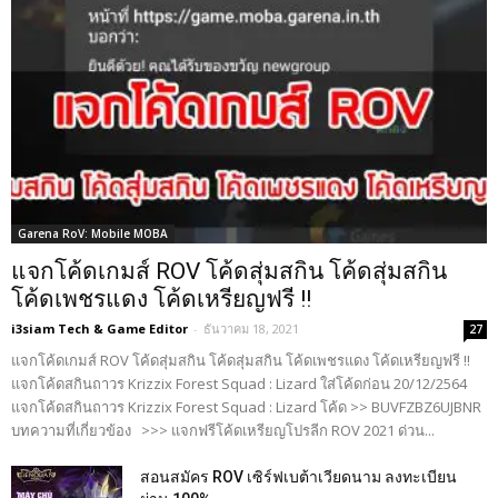
Garena RoV: Mobile MOBA
แจกโค้ดเกมส์ ROV โค้ดสุ่มสกิน โค้ดสุ่มสกิน
โค้ดเพชรแดง โค้ดเหรียญฟรี !!
i3siam Tech & Game Editor
-
ธันวาคม 18, 2021
27
แจกโค้ดเกมส์ ROV โค้ดสุ่มสกิน โค้ดสุ่มสกิน โค้ดเพชรแดง โค้ดเหรียญฟรี !!
แจกโค้ดสกินถาวร Krizzix Forest Squad : Lizard ใส่โค้ดก่อน 20/12/2564
แจกโค้ดสกินถาวร Krizzix Forest Squad : Lizard โค้ด >> BUVFZBZ6UJBNR
บทความที่เกี่ยวข้อง >>> แจกฟรีโค้ดเหรียญโปรลีก ROV 2021 ด่วน...
สอนสมัคร ROV เซิร์ฟเบต้าเวียดนาม ลงทะเบียน