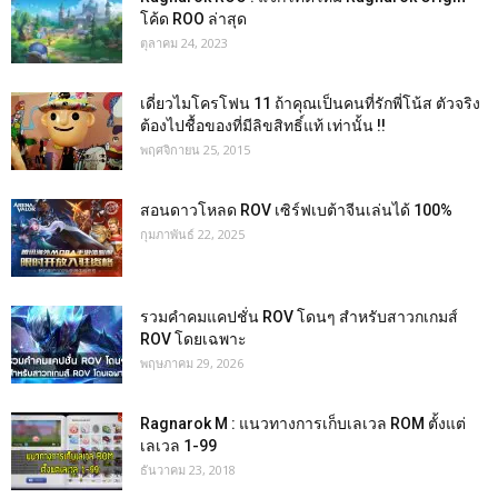
โค้ด ROO ล่าสุด
ตุลาคม 24, 2023
เดี่ยวไมโครโฟน 11 ถ้าคุณเป็นคนที่รักพี่โน้ส ตัวจริง
ต้องไปชื้อของที่มีลิขสิทธิ์แท้ เท่านั้น !!
พฤศจิกายน 25, 2015
สอนดาวโหลด ROV เซิร์ฟเบต้าจีนเล่นได้ 100%
กุมภาพันธ์ 22, 2025
รวมคำคมแคปชั่น ROV โดนๆ สำหรับสาวกเกมส์
ROV โดยเฉพาะ
พฤษภาคม 29, 2026
Ragnarok M : แนวทางการเก็บเลเวล ROM ตั้งแต่
เลเวล 1-99
ธันวาคม 23, 2018