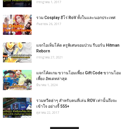
กรกฎาคม 1, 2017
รวม Cosplay ฮีโร่ RoV ทั้งในและนอกประเทศ
กันยายน 26, 2017
แจกไอเท็มโค้ด ครูพิเศษจอมป่วน รีบอร์น Hitman
Reborn
กรกฎาคม 27, 2021
แจกโค้ดเกม ขวานโอมเพี้ยง Gift Code ขวานโอม
เพี้ยง อัพเดทล่าสุด
มีนาคม 1, 2024
รวมทวีตฮ่าๆ สำหรับคนที่เล่น ROV เท่านั้นถึงจะ
เข้าใจ อย่างจี้ 555+
ตุลาคม 22, 2017