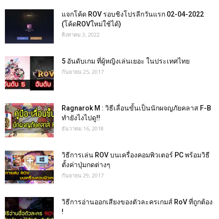
แจกโค้ด ROV รอบชิงโปรลีกวันแรก 02-04-2022
(โค้ดROVใหม่ใช้ได้)
สิงหาคม 3, 2022
5 อันดับเกม ที่ผู้หญิงเล่นเยอะ ในประเทศไทย
กันยายน 25, 2017
Ragnarok M : วิธีเลื่อนขั้นเป็นนักผจญภัยคลาส F-B
ทำยังไงไปดู!!
ธันวาคม 16, 2018
วิธีการเล่น ROV บนเครื่องคอมพิวเตอร์ PC พร้อมวิธี
ตั้งค่าปุ่มกดต่างๆ
กันยายน 29, 2017
วิธีการอ่านออกเสียงของตัวละครเกมส์ RoV ที่ถูกต้อง
!