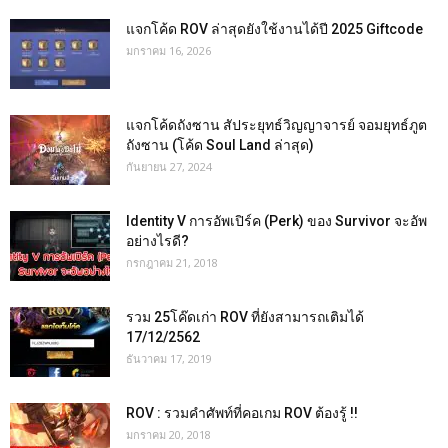
แจกโค้ด ROV ล่าสุดยังใช้งานได้ปี 2025 Giftcode
มกราคม 16, 2026
แจกโค้ดถังซาน สัประยุทธ์วิญญาจารย์ จอมยุทธ์ภูต
ถังซาน (โค้ด Soul Land ล่าสุด)
กันยายน 27, 2024
Identity V การอัพเปิร์ค (Perk) ของ Survivor จะอัพ
อย่างไรดี?
กรกฎาคม 21, 2018
รวม 25โค๊ดเก่า ROV ที่ยังสามารถเติมได้
17/12/2562
ธันวาคม 17, 2019
ROV : รวมคำศัพท์ที่คอเกม ROV ต้องรู้ !!
มกราคม 20, 2018