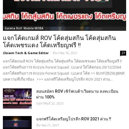
Garena RoV: Mobile MOBA
แจกโค้ดเกมส์ ROV โค้ดสุ่มสกิน โค้ดสุ่มสกิน
โค้ดเพชรแดง โค้ดเหรียญฟรี !!
i3siam Tech & Game Editor
-
ธันวาคม 18, 2021
27
แจกโค้ดเกมส์ ROV โค้ดสุ่มสกิน โค้ดสุ่มสกิน โค้ดเพชรแดง โค้ดเหรียญฟรี !!
แจกโค้ดสกินถาวร Krizzix Forest Squad : Lizard ใส่โค้ดก่อน 20/12/2564
แจกโค้ดสกินถาวร Krizzix Forest Squad : Lizard โค้ด >> BUVFZBZ6UJBNR
บทความที่เกี่ยวข้อง >>> แจกฟรีโค้ดเหรียญโปรลีก ROV 2021 ด่วน...
สอนสมัคร ROV เซิร์ฟเบต้าเวียดนาม ลงทะเบียน
ผ่าน 100%
กุมภาพันธ์ 22, 2025
แจกฟรีโค้ดเหรียญโปรลีก ROV 2021 ด่วน !!
มีนาคม 21, 2021