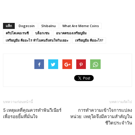
แท็ก
Dogecoin
ShibaInu
What Are Meme Coins
คริปโตเคอเรนซี
บล็อกเชน
อนาคตของเหรียญมีม
เหรียญมีม คืออะไร ทำไมคนถึงสนใจกันเยอะ
เหรียญมีม คืออะไร?
บทความก่อนหน้านี้
บทความถัดไป
5 เหตุผลที่คุณควรทำฟันวีเนียร์
การทำความเข้าใจการแปลง
เพื่อรอยยิ้มที่มั่นใจ
หน่วย: เหตุใดจึงมีความสำคัญใน
ชีวิตประจำวัน