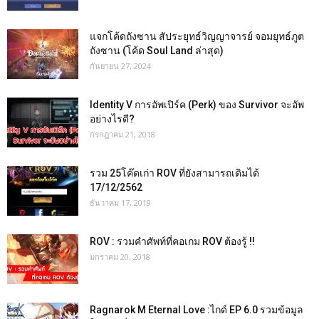
แจกโค้ดถังซาน สัประยุทธ์วิญญาจารย์ จอมยุทธ์ภูต
ถังซาน (โค้ด Soul Land ล่าสุด)
กันยายน 27, 2024
Identity V การอัพเปิร์ค (Perk) ของ Survivor จะอัพ
อย่างไรดี?
กรกฎาคม 21, 2018
รวม 25โค๊ดเก่า ROV ที่ยังสามารถเติมได้
17/12/2562
ธันวาคม 17, 2019
ROV : รวมคำศัพท์ที่คอเกม ROV ต้องรู้ !!
มกราคม 20, 2018
Ragnarok M Eternal Love :ไกด์ EP 6.0 รวมข้อมูล