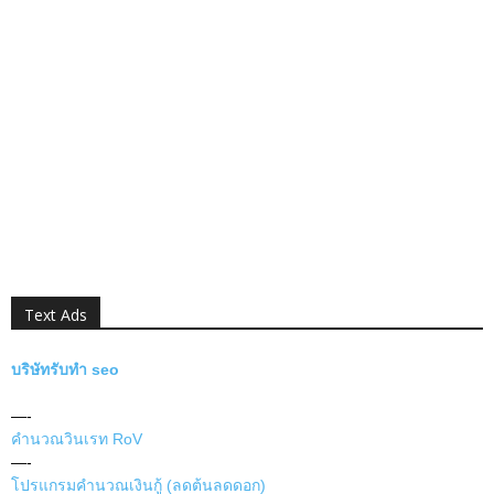
Text Ads
บริษัทรับทำ seo
—-
คำนวณวินเรท RoV
—-
โปรแกรมคำนวณเงินกู้ (ลดต้นลดดอก)