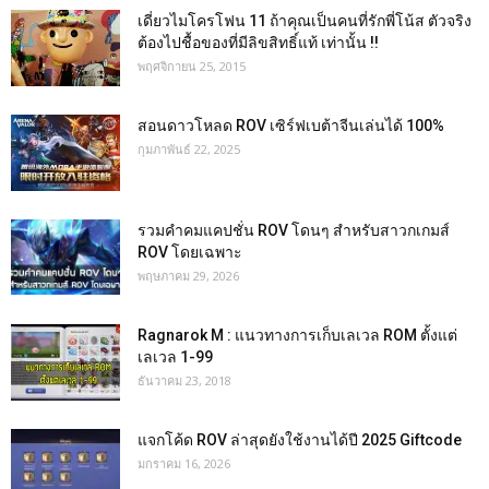
เดี่ยวไมโครโฟน 11 ถ้าคุณเป็นคนที่รักพี่โน้ส ตัวจริง
ต้องไปชื้อของที่มีลิขสิทธิ์แท้ เท่านั้น !!
พฤศจิกายน 25, 2015
สอนดาวโหลด ROV เซิร์ฟเบต้าจีนเล่นได้ 100%
กุมภาพันธ์ 22, 2025
รวมคำคมแคปชั่น ROV โดนๆ สำหรับสาวกเกมส์
ROV โดยเฉพาะ
พฤษภาคม 29, 2026
Ragnarok M : แนวทางการเก็บเลเวล ROM ตั้งแต่
เลเวล 1-99
ธันวาคม 23, 2018
แจกโค้ด ROV ล่าสุดยังใช้งานได้ปี 2025 Giftcode
มกราคม 16, 2026