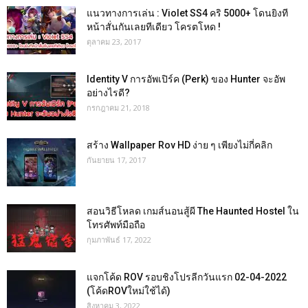
แนวทางการเล่น : Violet SS4 คริ 5000+ โดนยิงที
หน้าสั่นกันเลยทีเดียว โครตโหด !
ตุลาคม 23, 2017
Identity V การอัพเปิร์ค (Perk) ของ Hunter จะอัพ
อย่างไรดี?
กรกฎาคม 21, 2018
สร้าง Wallpaper Rov HD ง่าย ๆ เพียงไม่กี่คลิก
กันยายน 17, 2017
สอนวิธีโหลด เกมส์นอนสู้ผี The Haunted Hostel ใน
โทรศัพท์มือถือ
กุมภาพันธ์ 17, 2022
แจกโค้ด ROV รอบชิงโปรลีกวันแรก 02-04-2022
(โค้ดROVใหม่ใช้ได้)
สิงหาคม 3, 2022