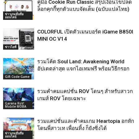
คู่มือ Cookie Run Classic สรุปเงื่อนไขปลด
ล็อกคุกกี้ทุกตัวแบบจัดเต็ม (ฉบับแปลไทย)
ข่าวเกมมือถือ
ออนไลน์
COLORFUL เปิดตัวเมนบอร์ด iGame B850I
MINI OC V14
ข่าวไอที
รวมโค้ด Soul Land: Awakening World
อัปเดตล่าสุด แจกไอเทมฟรี พร้อมวิธีกรอก
Gift Code Game
รวมคำคมแคปชั่น ROV โดนๆ สำหรับสาวก
เกมส์ ROV โดยเฉพาะ
Garena RoV:
Mobile MOBA
รวมแคปชั่นและคำคมเกม Heartopia อกหัก
โดนพี่สาวเท เพื่อนทิ้ง ก็ยังซิ่งได้
ข่าวเกมมือถือ
ออนไลน์