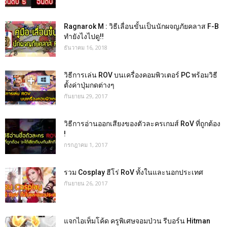
Ragnarok M : วิธีเลื่อนขั้นเป็นนักผจญภัยคลาส F-B
ทำยังไงไปดู!!
ธันวาคม 16, 2018
วิธีการเล่น ROV บนเครื่องคอมพิวเตอร์ PC พร้อมวิธี
ตั้งค่าปุ่มกดต่างๆ
กันยายน 29, 2017
วิธีการอ่านออกเสียงของตัวละครเกมส์ RoV ที่ถูกต้อง
!
กรกฎาคม 1, 2017
รวม Cosplay ฮีโร่ RoV ทั้งในและนอกประเทศ
กันยายน 26, 2017
แจกไอเท็มโค้ด ครูพิเศษจอมป่วน รีบอร์น Hitman