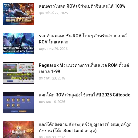
สอนดาวโหลด ROV เซิร์ฟเบต้าจีนเล่นได้ 100%
กุมภาพันธ์ 22, 2025
รวมคำคมแคปชั่น ROV โดนๆ สำหรับสาวกเกมส์
ROV โดยเฉพาะ
พฤษภาคม 29, 2026
Ragnarok M : แนวทางการเก็บเลเวล ROM ตั้งแต่
เลเวล 1-99
ธันวาคม 23, 2018
แจกโค้ด ROV ล่าสุดยังใช้งานได้ปี 2025 Giftcode
มกราคม 16, 2026
แจกโค้ดถังซาน สัประยุทธ์วิญญาจารย์ จอมยุทธ์ภูต
ถังซาน (โค้ด Soul Land ล่าสุด)
กันยายน 27, 2024