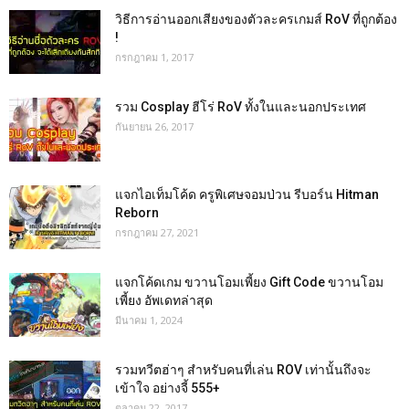
วิธีการอ่านออกเสียงของตัวละครเกมส์ RoV ที่ถูกต้อง
!
กรกฎาคม 1, 2017
รวม Cosplay ฮีโร่ RoV ทั้งในและนอกประเทศ
กันยายน 26, 2017
แจกไอเท็มโค้ด ครูพิเศษจอมป่วน รีบอร์น Hitman
Reborn
กรกฎาคม 27, 2021
แจกโค้ดเกม ขวานโอมเพี้ยง Gift Code ขวานโอม
เพี้ยง อัพเดทล่าสุด
มีนาคม 1, 2024
รวมทวีตฮ่าๆ สำหรับคนที่เล่น ROV เท่านั้นถึงจะ
เข้าใจ อย่างจี้ 555+
ตุลาคม 22, 2017