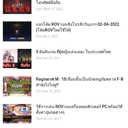
โทรศัพท์มือถือ
กุมภาพันธ์ 17, 2022
แจกโค้ด ROV รอบชิงโปรลีกวันแรก 02-04-2022
(โค้ดROVใหม่ใช้ได้)
สิงหาคม 3, 2022
5 อันดับเกม ที่ผู้หญิงเล่นเยอะ ในประเทศไทย
กันยายน 25, 2017
Ragnarok M : วิธีเลื่อนขั้นเป็นนักผจญภัยคลาส F-B
ทำยังไงไปดู!!
ธันวาคม 16, 2018
วิธีการเล่น ROV บนเครื่องคอมพิวเตอร์ PC พร้อมวิธี
ตั้งค่าปุ่มกดต่างๆ
กันยายน 29, 2017