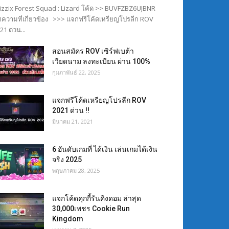
izzix Forest Squad : Lizard โค้ด >> BUVFZBZ6UJBNR
ความที่เกี่ยวข้อง >>> แจกฟรีโค้ดเหรียญโปรลีก ROV
21 ด่วน...
สอนสมัคร ROV เซิร์ฟเบต้า
เวียดนาม ลงทะเบียน ผ่าน 100%
กุมภาพันธ์ 22, 2025
แจกฟรีโค้ดเหรียญโปรลีก ROV
2021 ด่วน !!
มีนาคม 21, 2021
6 อันดับเกมที่ ได้เงิน เล่นเกมได้เงิน
จริง 2025
พฤษภาคม 28, 2025
แจกโค้ดคุกกี้รันคิงดอม ล่าสุด
30,000เพชร Cookie Run
Kingdom