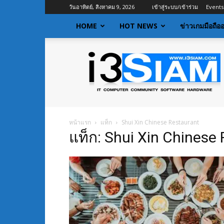
วันอาทิตย์, สิงหาคม 9, 2026
เข้าสู่ระบบ/เข้าร่วม
Events
HOME
HOT NEWS
ข่าวเกมมือถือ
I3siam
|
ข่าว
ไอที
อัพเดท
ข้อมูล
ข่าวสาร
หน้าแรก
แท็ก
Shui Xin Chinese Restaurant
เกี่ยว
แท็ก: Shui Xin Chinese
กับ
ข่าว
เทคโนโลยี