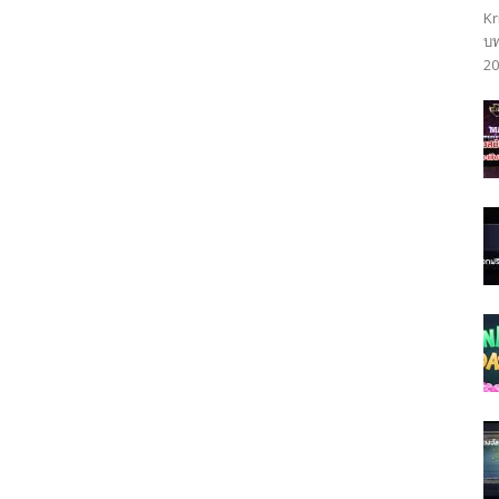
Kr
บท
20