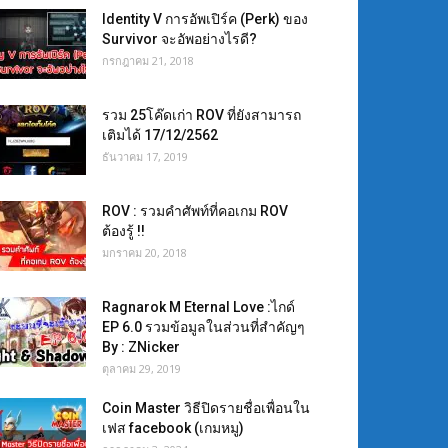
Identity V การอัพเปิร์ค (Perk) ของ
Survivor จะอัพอย่างไรดี?
กรกฎาคม 21, 2018
รวม 25โค๊ดเก่า ROV ที่ยังสามารถ
เติมได้ 17/12/2562
ธันวาคม 17, 2019
ROV : รวมคำศัพท์ที่คอเกม ROV
ต้องรู้ !!
มกราคม 20, 2018
Ragnarok M Eternal Love :ไกด์
EP 6.0 รวมข้อมูลในส่วนที่สำคัญๆ
By : ZNicker
ตุลาคม 29, 2019
Coin Master วิธีปิดรายชื่อเพื่อนใน
เฟส facebook (เกมหมู)