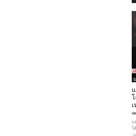
G
แ
โ
เ
i3
แจ
โค
: 