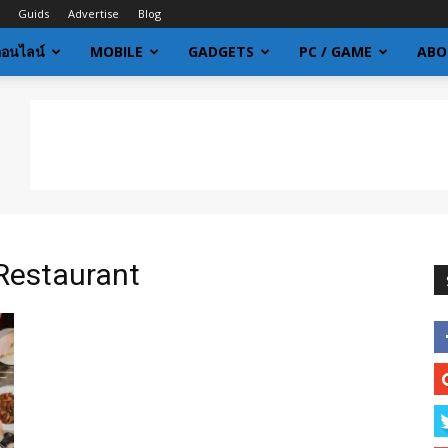
Guids
Advertise
Blog
ออนไลน์
MOBILE
GADGETS
PC / GAME
ABO
 Restaurant