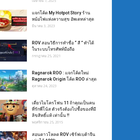
เมษายน 7, 2025
แจกโค้ด My Hotpot Story ร้าน
หม้อไฟแห่งความสุข อัพเดทล่าสุด
มีนาคม 3, 2023
ROV สอนวิธีการทำชื่อ “ สี ” ทำได้
ในระบบโทรศัพท์มือถือ
กรกฎาคม 25, 2021
Ragnarok ROO : แจกโค้ดใหม่
Ragnarok Origin โค้ด ROO ล่าสุด
ตุลาคม 24, 2023
เดี่ยวไมโครโฟน 11 ถ้าคุณเป็นคน
ที่รักพี่โน้ส ตัวจริงต้องไปชื้อของที่มี
ลิขสิทธิ์แท้ เท่านั้น !!
พฤศจิกายน 25, 2015
สอนดาวโหลด ROV เซิร์ฟเบต้าจีน