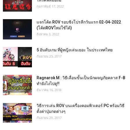
กุมภาพันธ์ 17, 2022
แจกโค้ด ROV รอบชิงโปรลีกวันแรก 02-04-2022
(โค้ดROVใหม่ใช้ได้)
สิงหาคม 3, 2022
5 อันดับเกม ที่ผู้หญิงเล่นเยอะ ในประเทศไทย
กันยายน 25, 2017
Ragnarok M : วิธีเลื่อนขั้นเป็นนักผจญภัยคลาส F-B
ทำยังไงไปดู!!
ธันวาคม 16, 2018
วิธีการเล่น ROV บนเครื่องคอมพิวเตอร์ PC พร้อมวิธี
ตั้งค่าปุ่มกดต่างๆ
กันยายน 29, 2017