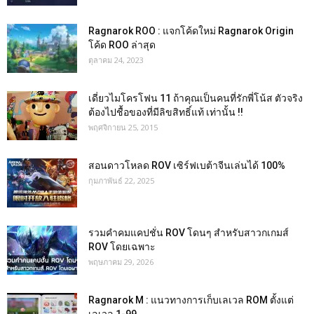
Ragnarok ROO : แจกโค้ดใหม่ Ragnarok Origin
โค้ด ROO ล่าสุด
ตุลาคม 24, 2023
เดี่ยวไมโครโฟน 11 ถ้าคุณเป็นคนที่รักพี่โน้ส ตัวจริง
ต้องไปชื้อของที่มีลิขสิทธิ์แท้ เท่านั้น !!
พฤศจิกายน 25, 2015
สอนดาวโหลด ROV เซิร์ฟเบต้าจีนเล่นได้ 100%
กุมภาพันธ์ 22, 2025
รวมคำคมแคปชั่น ROV โดนๆ สำหรับสาวกเกมส์
ROV โดยเฉพาะ
พฤษภาคม 29, 2026
Ragnarok M : แนวทางการเก็บเลเวล ROM ตั้งแต่
เลเวล 1-99