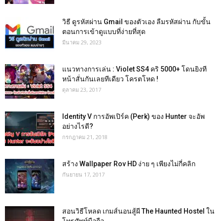
วิธี ดูรหัสผ่าน Gmail ของตัวเอง ลืมรหัสผ่าน กับขั้น
ตอนการเข้าดูแบบที่ง่ายที่สุด
มีนาคม 29, 2023
แนวทางการเล่น : Violet SS4 คริ 5000+ โดนยิงที
หน้าสั่นกันเลยทีเดียว โครตโหด !
ตุลาคม 23, 2017
Identity V การอัพเปิร์ค (Perk) ของ Hunter จะอัพ
อย่างไรดี?
กรกฎาคม 21, 2018
สร้าง Wallpaper Rov HD ง่าย ๆ เพียงไม่กี่คลิก
กันยายน 17, 2017
สอนวิธีโหลด เกมส์นอนสู้ผี The Haunted Hostel ใน
โทรศัพท์มือถือ