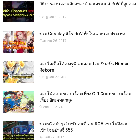
วิธีการอ่านออกเสียงของตัวละครเกมส์ RoV ที่ถูกต้อง
!
กรกฎาคม 1, 2017
รวม Cosplay ฮีโร่ RoV ทั้งในและนอกประเทศ
กันยายน 26, 2017
แจกไอเท็มโค้ด ครูพิเศษจอมป่วน รีบอร์น Hitman
Reborn
กรกฎาคม 27, 2021
แจกโค้ดเกม ขวานโอมเพี้ยง Gift Code ขวานโอม
เพี้ยง อัพเดทล่าสุด
มีนาคม 1, 2024
รวมทวีตฮ่าๆ สำหรับคนที่เล่น ROV เท่านั้นถึงจะ
เข้าใจ อย่างจี้ 555+
ตุลาคม 22, 2017