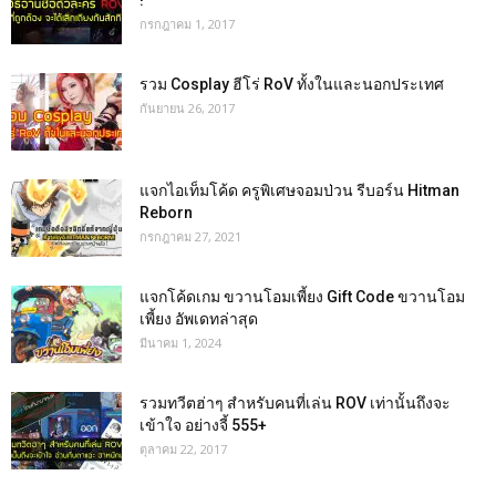
กรกฎาคม 1, 2017
รวม Cosplay ฮีโร่ RoV ทั้งในและนอกประเทศ
กันยายน 26, 2017
แจกไอเท็มโค้ด ครูพิเศษจอมป่วน รีบอร์น Hitman
Reborn
กรกฎาคม 27, 2021
แจกโค้ดเกม ขวานโอมเพี้ยง Gift Code ขวานโอม
เพี้ยง อัพเดทล่าสุด
มีนาคม 1, 2024
รวมทวีตฮ่าๆ สำหรับคนที่เล่น ROV เท่านั้นถึงจะ
เข้าใจ อย่างจี้ 555+
ตุลาคม 22, 2017