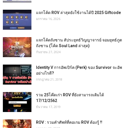
แจกโค้ด ROV ล่าสุดยังใช้งานได้ปี 2025 Giftcode
มกราคม 16, 2026
แจกโค้ดถังซาน สัประยุทธ์วิญญาจารย์ จอมยุทธ์ภูต
ถังซาน (โค้ด Soul Land ล่าสุด)
กันยายน 27, 2024
Identity V การอัพเปิร์ค (Perk) ของ Survivor จะอัพ
อย่างไรดี?
กรกฎาคม 21, 2018
รวม 25โค๊ดเก่า ROV ที่ยังสามารถเติมได้
17/12/2562
ธันวาคม 17, 2019
ROV : รวมคำศัพท์ที่คอเกม ROV ต้องรู้ !!