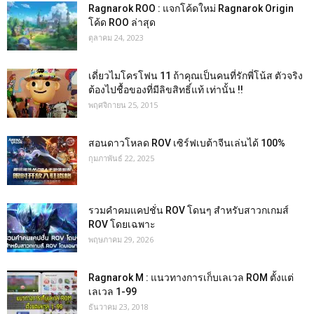
Ragnarok ROO : แจกโค้ดใหม่ Ragnarok Origin
โค้ด ROO ล่าสุด
ตุลาคม 24, 2023
เดี่ยวไมโครโฟน 11 ถ้าคุณเป็นคนที่รักพี่โน้ส ตัวจริง
ต้องไปชื้อของที่มีลิขสิทธิ์แท้ เท่านั้น !!
พฤศจิกายน 25, 2015
สอนดาวโหลด ROV เซิร์ฟเบต้าจีนเล่นได้ 100%
กุมภาพันธ์ 22, 2025
รวมคำคมแคปชั่น ROV โดนๆ สำหรับสาวกเกมส์
ROV โดยเฉพาะ
พฤษภาคม 29, 2026
Ragnarok M : แนวทางการเก็บเลเวล ROM ตั้งแต่
เลเวล 1-99
ธันวาคม 23, 2018