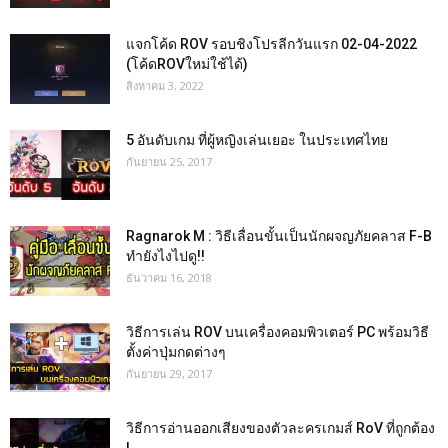
แจกโค้ด ROV รอบชิงโปรลีกวันแรก 02-04-2022
(โค้ดROVใหม่ใช้ได้)
สิงหาคม 3, 2022
5 อันดับเกม ที่ผู้หญิงเล่นเยอะ ในประเทศไทย
กันยายน 25, 2017
Ragnarok M : วิธีเลื่อนขั้นเป็นนักผจญภัยคลาส F-B
ทำยังไงไปดู!!
ธันวาคม 16, 2018
วิธีการเล่น ROV บนเครื่องคอมพิวเตอร์ PC พร้อมวิธี
ตั้งค่าปุ่มกดต่างๆ
กันยายน 29, 2017
วิธีการอ่านออกเสียงของตัวละครเกมส์ RoV ที่ถูกต้อง
!