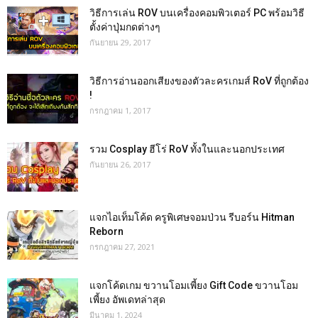
วิธีการเล่น ROV บนเครื่องคอมพิวเตอร์ PC พร้อมวิธี
ตั้งค่าปุ่มกดต่างๆ
กันยายน 29, 2017
วิธีการอ่านออกเสียงของตัวละครเกมส์ RoV ที่ถูกต้อง
!
กรกฎาคม 1, 2017
รวม Cosplay ฮีโร่ RoV ทั้งในและนอกประเทศ
กันยายน 26, 2017
แจกไอเท็มโค้ด ครูพิเศษจอมป่วน รีบอร์น Hitman
Reborn
กรกฎาคม 27, 2021
แจกโค้ดเกม ขวานโอมเพี้ยง Gift Code ขวานโอม
เพี้ยง อัพเดทล่าสุด
มีนาคม 1, 2024