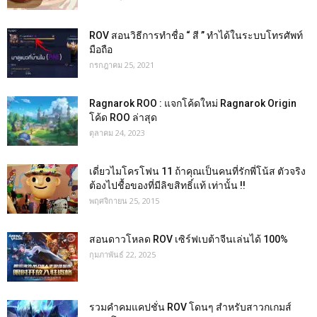
ROV สอนวิธีการทำชื่อ “ สี ” ทำได้ในระบบโทรศัพท์
มือถือ
กรกฎาคม 25, 2021
Ragnarok ROO : แจกโค้ดใหม่ Ragnarok Origin
โค้ด ROO ล่าสุด
ตุลาคม 24, 2023
เดี่ยวไมโครโฟน 11 ถ้าคุณเป็นคนที่รักพี่โน้ส ตัวจริง
ต้องไปชื้อของที่มีลิขสิทธิ์แท้ เท่านั้น !!
พฤศจิกายน 25, 2015
สอนดาวโหลด ROV เซิร์ฟเบต้าจีนเล่นได้ 100%
กุมภาพันธ์ 22, 2025
รวมคำคมแคปชั่น ROV โดนๆ สำหรับสาวกเกมส์