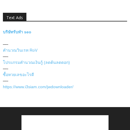
Text Ads
บริษัทรับทำ seo
—-
คำนวณวินเรท RoV
—-
โปรแกรมคำนวณเงินกู้ (ลดต้นลดดอก)
—-
ซื้อหวยเลขอะไรดี
—-
https://www.i3siam.com/jwdownloader/