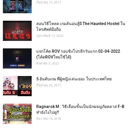
กันยายน 17, 2017
สอนวิธีโหลด เกมส์นอนสู้ผี The Haunted Hostel ใน
โทรศัพท์มือถือ
กุมภาพันธ์ 17, 2022
แจกโค้ด ROV รอบชิงโปรลีกวันแรก 02-04-2022
(โค้ดROVใหม่ใช้ได้)
สิงหาคม 3, 2022
5 อันดับเกม ที่ผู้หญิงเล่นเยอะ ในประเทศไทย
กันยายน 25, 2017
Ragnarok M : วิธีเลื่อนขั้นเป็นนักผจญภัยคลาส F-B
ทำยังไงไปดู!!
ธันวาคม 16, 2018