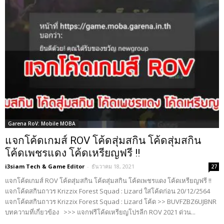
Garena RoV: Mobile MOBA
แจกโค้ดเกมส์ ROV โค้ดสุ่มสกิน โค้ดสุ่มสกิน
โค้ดเพชรแดง โค้ดเหรียญฟรี !!
i3siam Tech & Game Editor
-
ธันวาคม 18, 2021
27
แจกโค้ดเกมส์ ROV โค้ดสุ่มสกิน โค้ดสุ่มสกิน โค้ดเพชรแดง โค้ดเหรียญฟรี !!
แจกโค้ดสกินถาวร Krizzix Forest Squad : Lizard ใส่โค้ดก่อน 20/12/2564
แจกโค้ดสกินถาวร Krizzix Forest Squad : Lizard โค้ด >> BUVFZBZ6UJBNR
บทความที่เกี่ยวข้อง >>> แจกฟรีโค้ดเหรียญโปรลีก ROV 2021 ด่วน...