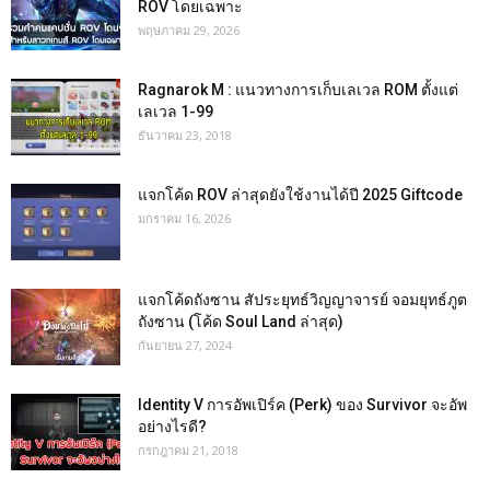
ROV โดยเฉพาะ
พฤษภาคม 29, 2026
Ragnarok M : แนวทางการเก็บเลเวล ROM ตั้งแต่
เลเวล 1-99
ธันวาคม 23, 2018
แจกโค้ด ROV ล่าสุดยังใช้งานได้ปี 2025 Giftcode
มกราคม 16, 2026
แจกโค้ดถังซาน สัประยุทธ์วิญญาจารย์ จอมยุทธ์ภูต
ถังซาน (โค้ด Soul Land ล่าสุด)
กันยายน 27, 2024
Identity V การอัพเปิร์ค (Perk) ของ Survivor จะอัพ
อย่างไรดี?
กรกฎาคม 21, 2018