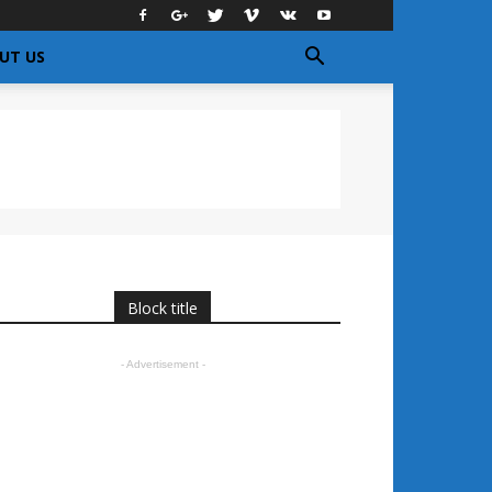
UT US
Block title
- Advertisement -