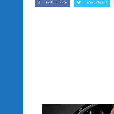
แบ่งปันบนเฟสบุ๊ค
ทวีตบนทวิตเตอร์