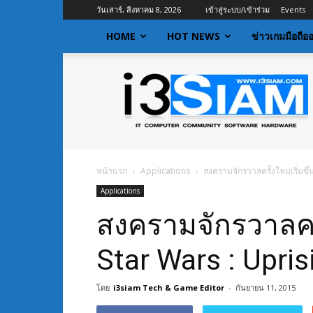
วันเสาร์, สิงหาคม 8, 2026
เข้าสู่ระบบ/เข้าร่วม
Events
HOME
HOT NEWS
ข่าวเกมมือถือ
I3siam
|
ข่าว
ไอที
อัพเดท
ข้อมูล
ข่าวสาร
หน้าแรก
Applications
สงครามจักรวาลครั้งใหม่เริ่มขึ
เกี่ยว
Applications
กับ
ข่าว
สงครามจักรวาลครั้
เทคโนโลยี
Star Wars : Upris
โดย
i3siam Tech & Game Editor
-
กันยายน 11, 2015