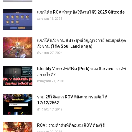
แจกโค้ด ROV ล่าสุดยังใช้งานได้ปี 2025 Giftcode
มกราคม 16, 2026
แจกโค้ดถังซาน สัประยุทธ์วิญญาจารย์ จอมยุทธ์ภูต
ถังซาน (โค้ด Soul Land ล่าสุด)
กันยายน 27, 2024
Identity V การอัพเปิร์ค (Perk) ของ Survivor จะอัพ
อย่างไรดี?
กรกฎาคม 21, 2018
รวม 25โค๊ดเก่า ROV ที่ยังสามารถเติมได้
17/12/2562
ธันวาคม 17, 2019
ROV : รวมคำศัพท์ที่คอเกม ROV ต้องรู้ !!
มกราคม 20, 2018