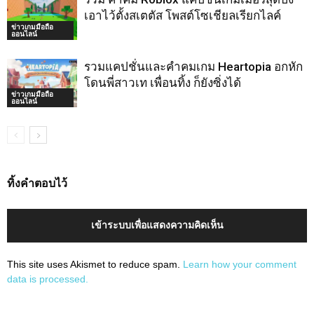
เอาไว้ตั้งสเตตัส โพสต์โซเชียลเรียกไลค์
ข่าวเกมมือถือ
ออนไลน์
รวมแคปชั่นและคำคมเกม Heartopia อกหัก
โดนพี่สาวเท เพื่อนทิ้ง ก็ยังซิ่งได้
ข่าวเกมมือถือ
ออนไลน์
ทิ้งคำตอบไว้
เข้าระบบเพื่อแสดงความคิดเห็น
This site uses Akismet to reduce spam.
Learn how your comment
data is processed.