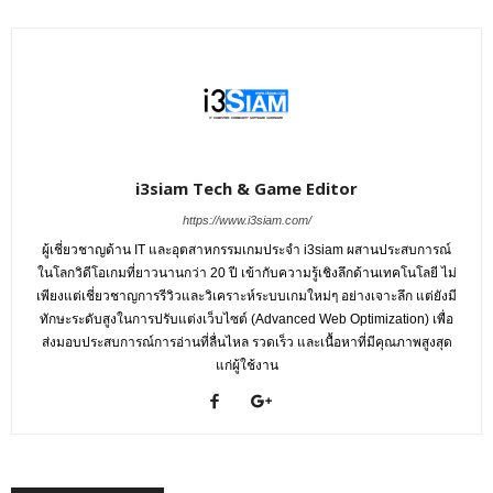
i3siam Tech & Game Editor
https://www.i3siam.com/
ผู้เชี่ยวชาญด้าน IT และอุตสาหกรรมเกมประจำ i3siam ผสานประสบการณ์
ในโลกวิดีโอเกมที่ยาวนานกว่า 20 ปี เข้ากับความรู้เชิงลึกด้านเทคโนโลยี ไม่
เพียงแต่เชี่ยวชาญการรีวิวและวิเคราะห์ระบบเกมใหม่ๆ อย่างเจาะลึก แต่ยังมี
ทักษะระดับสูงในการปรับแต่งเว็บไซต์ (Advanced Web Optimization) เพื่อ
ส่งมอบประสบการณ์การอ่านที่ลื่นไหล รวดเร็ว และเนื้อหาที่มีคุณภาพสูงสุด
แก่ผู้ใช้งาน