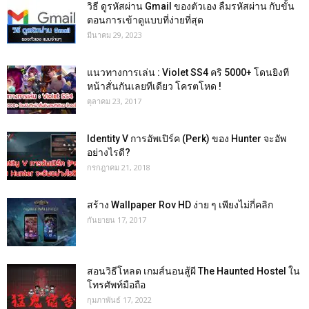
วิธี ดูรหัสผ่าน Gmail ของตัวเอง ลืมรหัสผ่าน กับขั้น
ตอนการเข้าดูแบบที่ง่ายที่สุด
มีนาคม 29, 2023
แนวทางการเล่น : Violet SS4 คริ 5000+ โดนยิงที
หน้าสั่นกันเลยทีเดียว โครตโหด !
ตุลาคม 23, 2017
Identity V การอัพเปิร์ค (Perk) ของ Hunter จะอัพ
อย่างไรดี?
กรกฎาคม 21, 2018
สร้าง Wallpaper Rov HD ง่าย ๆ เพียงไม่กี่คลิก
กันยายน 17, 2017
สอนวิธีโหลด เกมส์นอนสู้ผี The Haunted Hostel ใน
โทรศัพท์มือถือ
กุมภาพันธ์ 17, 2022