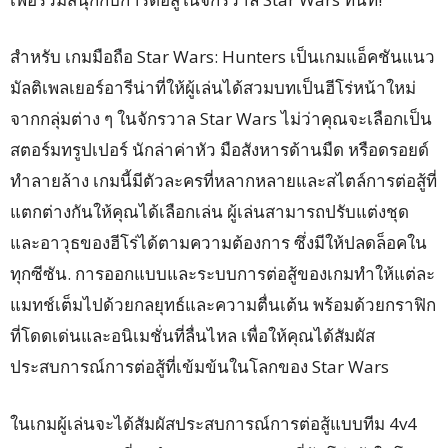
สำหรับ เกมมือถือ Star Wars: Hunters เป็นเกมแอ็คชันแนว
มัลติเพลเยอร์อารีน่าที่ให้ผู้เล่นได้สวมบทเป็นฮีโร่หน้าใหม่
จากกลุ่มต่าง ๆ ในจักรวาล Star Wars ไม่ว่าคุณจะเลือกเป็น
สตอร์มทรูปเปอร์ นักล่าค่าหัว มือสังหารด้านมืด หรือดรอยด์
ทำลายล้าง เกมนี้มีตัวละครที่หลากหลายและสไตล์การต่อสู้ที่
แตกต่างกันให้คุณได้เลือกเล่น ผู้เล่นสามารถปรับแต่งชุด
และอาวุธของฮีโร่ได้ตามความต้องการ ซึ่งมีให้ปลดล็อคใน
ทุกซีซัน. การออกแบบและระบบการต่อสู้ของเกมทำให้แต่ละ
แมทช์เต็มไปด้วยกลยุทธ์และความตื่นเต้น พร้อมด้วยกราฟิก
ที่โดดเด่นและอนิเมชั่นที่ลื่นไหล เพื่อให้คุณได้สัมผัส
ประสบการณ์การต่อสู้ที่เข้มข้นในโลกของ Star Wars
ในเกมผู้เล่นจะได้สัมผัสประสบการณ์การต่อสู้แบบทีม 4v4