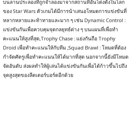
บนลานประลองที่ถูกจำลองมาจากสถานที่อันโด่งดังในโลก
ของ Star Wars ตัวเกมได้มีการนำเสนอโหมดการแข่งขันที่
หลากหลายและท้าทายและมาก ๆ เช่น Dynamic Control :
แข่งขันกันเพื่อควบคุมจุดกลยุทธ์ต่าง ๆ บนแผนที่เพื่อทำ
คะแนนให้สูงที่สุด,Trophy Chase : แย่งกันถือ Trophy
Droid เพื่อทำคะแนนให้กับทีม ,Squad Brawl : โหมดที่ต้อง
กำจัดศัตรูเพื่อทำคะแนนให้ได้มากที่สุด นอกจากนี้ยังมีโหมด
จัดอันดับ ส่งผลทำให้ผู้เล่นได้แข่งขันกันเพื่อได้ก้าวขึ้นไปถึง
จุดสูงสุดของลีดเดอร์บอร์ดอีกด้วย