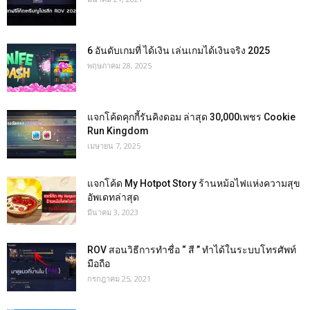
6 อันดับเกมที่ ได้เงิน เล่นเกมได้เงินจริง 2025
พฤษภาคม 28, 2025
แจกโค้ดคุกกี้รันคิงดอม ล่าสุด 30,000เพชร Cookie
Run Kingdom
เมษายน 7, 2025
แจกโค้ด My Hotpot Story ร้านหม้อไฟแห่งความสุข
อัพเดทล่าสุด
มีนาคม 3, 2023
ROV สอนวิธีการทำชื่อ “ สี ” ทำได้ในระบบโทรศัพท์
มือถือ
กรกฎาคม 25, 2021