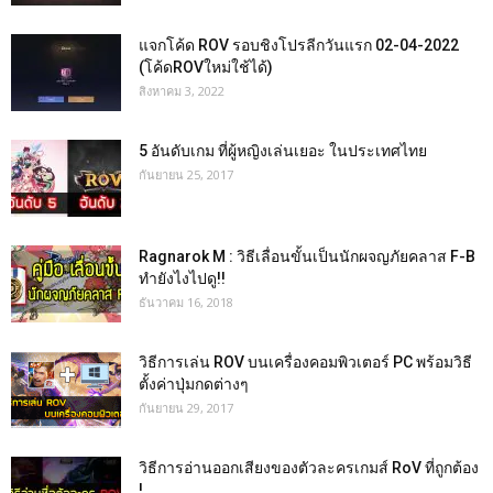
แจกโค้ด ROV รอบชิงโปรลีกวันแรก 02-04-2022
(โค้ดROVใหม่ใช้ได้)
สิงหาคม 3, 2022
5 อันดับเกม ที่ผู้หญิงเล่นเยอะ ในประเทศไทย
กันยายน 25, 2017
Ragnarok M : วิธีเลื่อนขั้นเป็นนักผจญภัยคลาส F-B
ทำยังไงไปดู!!
ธันวาคม 16, 2018
วิธีการเล่น ROV บนเครื่องคอมพิวเตอร์ PC พร้อมวิธี
ตั้งค่าปุ่มกดต่างๆ
กันยายน 29, 2017
วิธีการอ่านออกเสียงของตัวละครเกมส์ RoV ที่ถูกต้อง
!