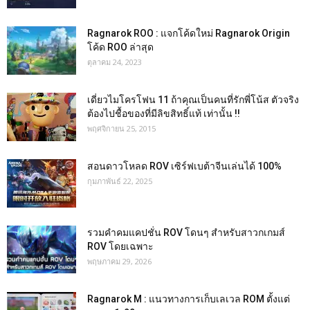
Ragnarok ROO : แจกโค้ดใหม่ Ragnarok Origin
โค้ด ROO ล่าสุด
ตุลาคม 24, 2023
เดี่ยวไมโครโฟน 11 ถ้าคุณเป็นคนที่รักพี่โน้ส ตัวจริง
ต้องไปชื้อของที่มีลิขสิทธิ์แท้ เท่านั้น !!
พฤศจิกายน 25, 2015
สอนดาวโหลด ROV เซิร์ฟเบต้าจีนเล่นได้ 100%
กุมภาพันธ์ 22, 2025
รวมคำคมแคปชั่น ROV โดนๆ สำหรับสาวกเกมส์
ROV โดยเฉพาะ
พฤษภาคม 29, 2026
Ragnarok M : แนวทางการเก็บเลเวล ROM ตั้งแต่