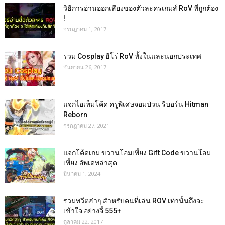
วิธีการอ่านออกเสียงของตัวละครเกมส์ RoV ที่ถูกต้อง
!
กรกฎาคม 1, 2017
รวม Cosplay ฮีโร่ RoV ทั้งในและนอกประเทศ
กันยายน 26, 2017
แจกไอเท็มโค้ด ครูพิเศษจอมป่วน รีบอร์น Hitman
Reborn
กรกฎาคม 27, 2021
แจกโค้ดเกม ขวานโอมเพี้ยง Gift Code ขวานโอม
เพี้ยง อัพเดทล่าสุด
มีนาคม 1, 2024
รวมทวีตฮ่าๆ สำหรับคนที่เล่น ROV เท่านั้นถึงจะ
เข้าใจ อย่างจี้ 555+
ตุลาคม 22, 2017