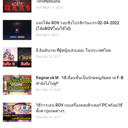
โทรศัพท์มือถือ
กุมภาพันธ์ 17, 2022
แจกโค้ด ROV รอบชิงโปรลีกวันแรก 02-04-2022
(โค้ดROVใหม่ใช้ได้)
สิงหาคม 3, 2022
5 อันดับเกม ที่ผู้หญิงเล่นเยอะ ในประเทศไทย
กันยายน 25, 2017
Ragnarok M : วิธีเลื่อนขั้นเป็นนักผจญภัยคลาส F-B
ทำยังไงไปดู!!
ธันวาคม 16, 2018
วิธีการเล่น ROV บนเครื่องคอมพิวเตอร์ PC พร้อมวิธี
ตั้งค่าปุ่มกดต่างๆ
กันยายน 29, 2017