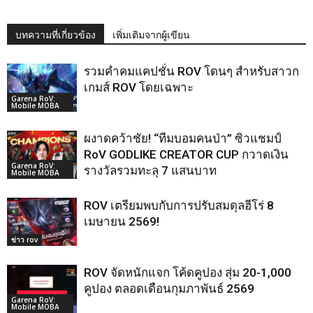
บทความที่เกี่ยวข้อง
เพิ่มเติมจากผู้เขียน
รวมคำคมแคปชั่น ROV โดนๆ สำหรับสาวก
เกมส์ ROV โดยเฉพาะ
Garena RoV:
Mobile MOBA
ผงาดคว้าชัย! “ทีมบอมคนป่า” ซิวแชมป์
RoV GODLIKE CREATOR CUP กวาดเงิน
Garena RoV:
รางวัลรวมทะลุ 7 แสนบาท
Mobile MOBA
ROV เตรียมพบกับการปรับสมดุลฮีโร่ 8
เมษายน 2569!
ข่าว rov
ROV จัดหนักแจก โค้ดคูปอง สุ่ม 20-1,000
คูปอง ตลอดเดือนกุมภาพันธ์ 2569
Garena RoV:
Mobile MOBA