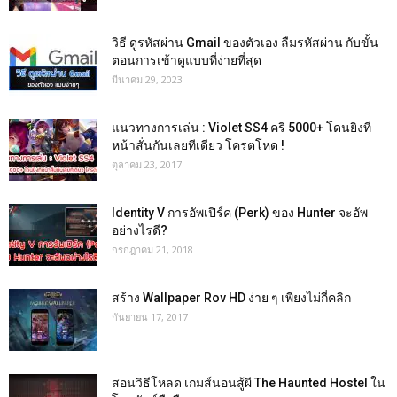
วิธี ดูรหัสผ่าน Gmail ของตัวเอง ลืมรหัสผ่าน กับขั้น
ตอนการเข้าดูแบบที่ง่ายที่สุด
มีนาคม 29, 2023
แนวทางการเล่น : Violet SS4 คริ 5000+ โดนยิงที
หน้าสั่นกันเลยทีเดียว โครตโหด !
ตุลาคม 23, 2017
Identity V การอัพเปิร์ค (Perk) ของ Hunter จะอัพ
อย่างไรดี?
กรกฎาคม 21, 2018
สร้าง Wallpaper Rov HD ง่าย ๆ เพียงไม่กี่คลิก
กันยายน 17, 2017
สอนวิธีโหลด เกมส์นอนสู้ผี The Haunted Hostel ใน