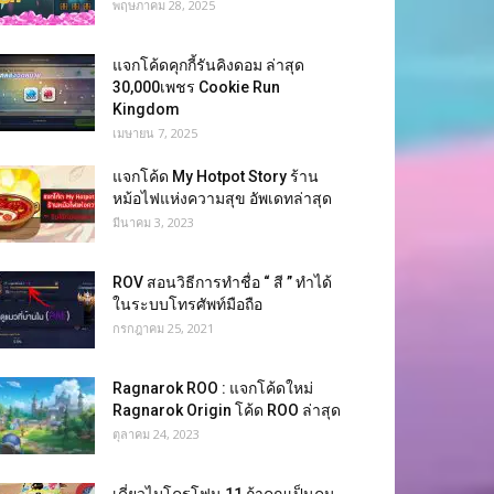
พฤษภาคม 28, 2025
แจกโค้ดคุกกี้รันคิงดอม ล่าสุด
30,000เพชร Cookie Run
Kingdom
เมษายน 7, 2025
แจกโค้ด My Hotpot Story ร้าน
หม้อไฟแห่งความสุข อัพเดทล่าสุด
มีนาคม 3, 2023
ROV สอนวิธีการทำชื่อ “ สี ” ทำได้
ในระบบโทรศัพท์มือถือ
กรกฎาคม 25, 2021
Ragnarok ROO : แจกโค้ดใหม่
Ragnarok Origin โค้ด ROO ล่าสุด
ตุลาคม 24, 2023