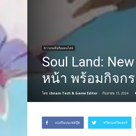
ข่าวเกมมือถือออนไลน์
Soul Land: New 
หน้า พร้อมกิจกร
โดย
i3siam Tech & Game Editor
-
กันยายน 13, 2024
แบ่งปันบนเฟสบุ๊ค
ทวีตบนทวิตเตอร์