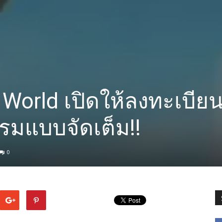
World เปิดให้ลงทะเบียน
รมแบบจัดเต็ม!!
0