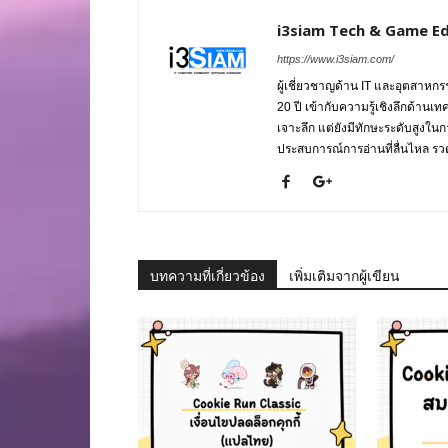
i3siam Tech & Game Ed
https://www.i3siam.com/
ผู้เชี่ยวชาญด้าน IT และอุตสาห
20 ปี เข้ากับความรู้เชิงลึกด้านเ
เจาะลึก แต่ยังมีทักษะระดับสูงใน
ประสบการณ์การอ่านที่ลื่นไหล รวดเ
บทความที่เกี่ยวข้อง
เพิ่มเติมจากผู้เขียน