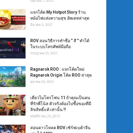
เมษายน 7, 2025
แจกโค้ด My Hotpot Story ร้าน
หม้อไฟแห่งความสุข อัพเดทล่าสุด
มีนาคม 3, 2023
ROV สอนวิธีการทำชื่อ “ สี ” ทำได้
ในระบบโทรศัพท์มือถือ
กรกฎาคม 25, 2021
Ragnarok ROO : แจกโค้ดใหม่
Ragnarok Origin โค้ด ROO ล่าสุด
ตุลาคม 24, 2023
เดี่ยวไมโครโฟน 11 ถ้าคุณเป็นคน
ที่รักพี่โน้ส ตัวจริงต้องไปชื้อของที่มี
ลิขสิทธิ์แท้ เท่านั้น !!
พฤศจิกายน 25, 2015
สอนดาวโหลด ROV เซิร์ฟเบต้าจีน