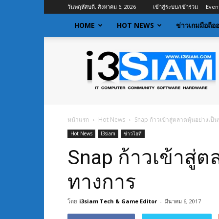
วันพฤหัสบดี, สิงหาคม 6, 2026
เข้าสู่ระบบ/เข้าร่วม
Even
HOME
HOT NEWS
ข่าวเกมมือถือ
I3siam
|
ข่าว
ไอที
อัพเดท
ข้อมูล
ข่าวสาร
หน้าแรก
Hot News
Snap ก้าวเข้าสู่ตลาดหุ้นอย่างเป
เกี่ยว
Hot News
I3siam
ข่าวไอที
กับ
ข่าว
Snap ก้าวเข้าสู่ต
เทคโนโลยี
ทางการ
โดย
i3siam Tech & Game Editor
-
มีนาคม 6, 2017