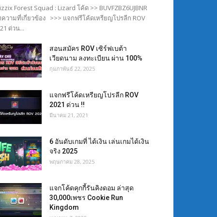
izzix Forest Squad : Lizard โค้ด >> BUVFZBZ6UJBNR
ความที่เกี่ยวข้อง >>> แจกฟรีโค้ดเหรียญโปรลีก ROV
21 ด่วน...
สอนสมัคร ROV เซิร์ฟเบต้า
เวียดนาม ลงทะเบียน ผ่าน 100%
กุมภาพันธ์ 22, 2025
แจกฟรีโค้ดเหรียญโปรลีก ROV
2021 ด่วน !!
มีนาคม 21, 2021
6 อันดับเกมที่ ได้เงิน เล่นเกมได้เงิน
จริง 2025
พฤษภาคม 28, 2025
แจกโค้ดคุกกี้รันคิงดอม ล่าสุด
30,000เพชร Cookie Run
Kingdom