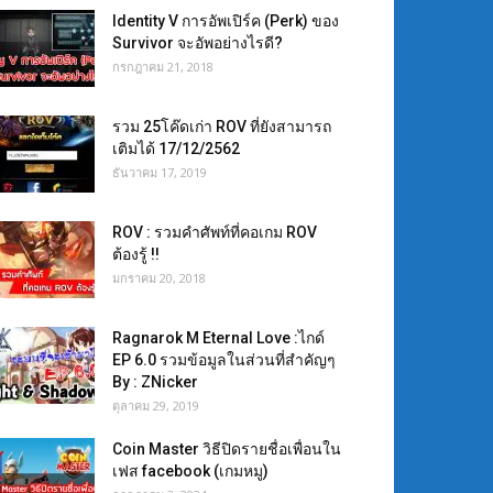
Identity V การอัพเปิร์ค (Perk) ของ
Survivor จะอัพอย่างไรดี?
กรกฎาคม 21, 2018
รวม 25โค๊ดเก่า ROV ที่ยังสามารถ
เติมได้ 17/12/2562
ธันวาคม 17, 2019
ROV : รวมคำศัพท์ที่คอเกม ROV
ต้องรู้ !!
มกราคม 20, 2018
Ragnarok M Eternal Love :ไกด์
EP 6.0 รวมข้อมูลในส่วนที่สำคัญๆ
By : ZNicker
ตุลาคม 29, 2019
Coin Master วิธีปิดรายชื่อเพื่อนใน
เฟส facebook (เกมหมู)