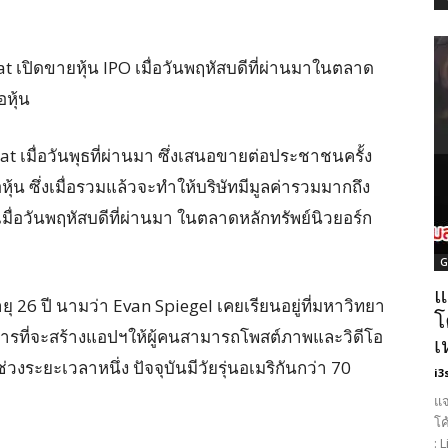
at เปิดขายหุ้น IPO เมื่อวันพฤหัสบดีที่ผ่านมาในตลาด
อหุ้น
 เมื่อวันพุธที่ผ่านมา ซึ่งเสนอขายต่อประชาชนครั้ง
หุ้น ซึ่งเมื่อรวมแล้วจะทำให้บริษัทมีมูลค่ารวมมากถึง
เมื่อวันพฤหัสบดีที่ผ่านมา ในตลาดหลักทรัพย์นิวยอร์ก
G
แ
ายุ 26 ปี นามว่า Evan Spiegel เคยเรียนอยู่ที่มหาวิทยา
โ
รที่จะสร้างแอปฯให้ผู้คนสามารถโพสต์ภาพและวิดีโอ
เ
วงระยะเวลาหนึ่ง ปัจจุบันมีวัยรุ่นอเมริกันกว่า 70
i3
แจ
โค
: 