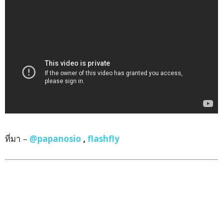
ที่มา –
@papanosio
,
flashfly