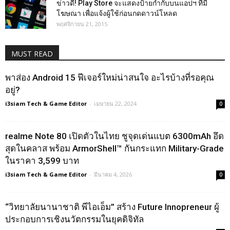
ข่าวดี! Play Store จะแสดงป้ายกำกับบนแอปฯ ที่มี
โฆษณา เพื่อแจ้งผู้ใช้ก่อนกดดาวน์โหลด
พฤศจิกายน 21, 2015
MUST READ
พาส่อง Android 15 ฟีเจอร์ใหม่น่าสนใจ อะไรบ้างที่รอคุณ
อยู่?
i3siam Tech & Game Editor
-
เมษายน 22, 2024
0
realme Note 80 เปิดตัวในไทย ชูจุดเด่นแบต 6300mAh อึด
สุดในคลาส พร้อม ArmorShell™ กันกระแทก Military-Grade
ในราคา 3,599 บาท
i3siam Tech & Game Editor
-
มีนาคม 4, 2026
0
“วิทยาลัยนานาชาติ พีไอเอ็ม” สร้าง Future Innopreneur ผู้
ประกอบการเชิงนวัตกรรมในยุคดิจิทัล