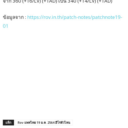
จาก 360 (+16/LV) (+1AD) เป็น 340 (+14/LV) (+1AD)
ข้อมูลจาก :
https://rov.in.th/patch-notes/patchnote19-
01
แท็ก
Rov แพทไทย 19 ม.ค. 2564 ฮีโร่ตัวไหน