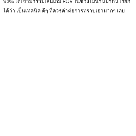
พึ่งจะได้เข้ามาร่วมเล่นเกม ROV ในช่วงไม่นานมากนี้ เรียก
ได้ว่า เป็นเทคนิค ดีๆ ที่ควรค่าต่อการทราบเอามากๆ เลย