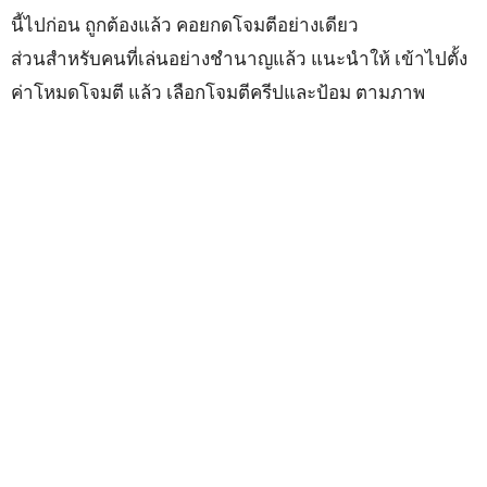
นี้ไปก่อน ถูกต้องแล้ว คอยกดโจมตีอย่างเดียว
ส่วนสำหรับคนที่เล่นอย่างชำนาญแล้ว แนะนำให้ เข้าไปตั้ง
ค่าโหมดโจมตี แล้ว เลือกโจมตีครีปและป้อม ตามภาพ