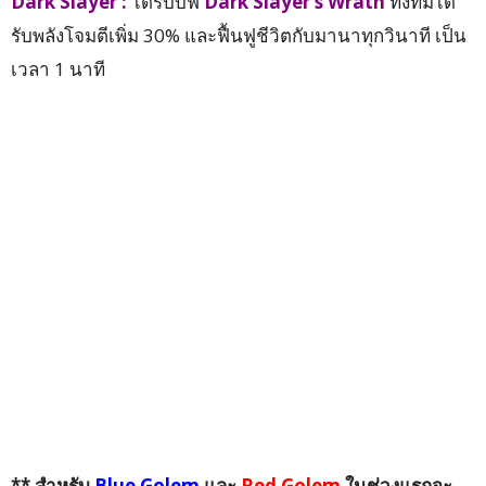
Dark Slayer :
ได้รับบัฟ
Dark Slayer’s Wrath
ทั้งทีมได้
รับพลังโจมตีเพิ่ม 30% และฟื้นฟูชีวิตกับมานาทุกวินาที เป็น
เวลา 1 นาที
** สำหรับ
Blue Golem
และ
Red Golem
ในช่วงแรกจะ