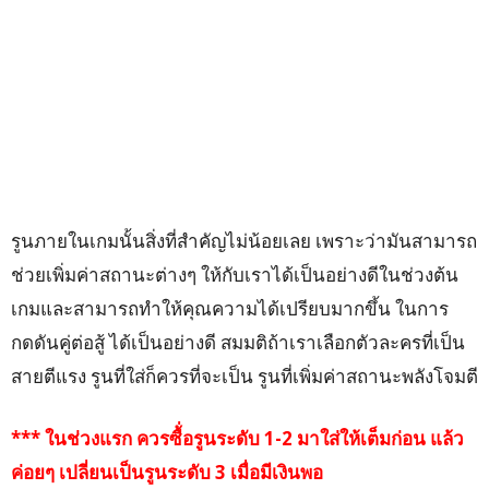
รูนภายในเกมนั้นสิ่งที่สำคัญไม่น้อยเลย เพราะว่ามันสามารถ
ช่วยเพิ่มค่าสถานะต่างๆ ให้กับเราได้เป็นอย่างดีในช่วงต้น
เกมและสามารถทำให้คุณความได้เปรียบมากขึ้น ในการ
กดดันคู่ต่อสู้ ได้เป็นอย่างดี สมมติถ้าเราเลือกตัวละครที่เป็น
สายตีแรง รูนที่ใส่ก็ควรที่จะเป็น รูนที่เพิ่มค่าสถานะพลังโจมตี
*** ในช่วงแรก ควรซื้่อรูนระดับ 1-2 มาใส่ให้เต็มก่อน แล้ว
ค่อยๆ เปลี่ยนเป็นรูนระดับ 3 เมื่อมีเงินพอ