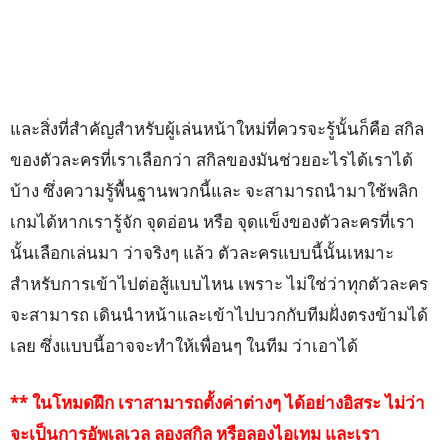
และสิ่งที่สำคัญสำหรับผู้เล่นหน้าใหม่ที่ควรจะรู้นั้นก็คือ สกิล
ของตัวละครที่เราเลือกว่า สกิลของมันช่วยอะไรได้เราได้
บ้าง ซึ่งความรู้พื้นฐานพวกนี้และ จะสามารถนำมาใช้พลิก
เกมได้หากเรารู้จัก จุดอ่อน หรือ จุดแข็งของตัวละครที่เรา
นั้นเลือกเล่นมา ว่าจริงๆ แล้ว ตัวละครแบบนี้นั้นเหมาะ
สำหรับการเข้าไปต่อสู้แบบไหน เพราะ ไม่ใช่ว่าทุกตัวละคร
จะสามารถ เดินนำหน้าและเข้าไปบวกกับทีมฝั่งตรงข้ามได้
เลย ซึ่งแบบนี้อาจจะทำให้เพื่อนๆ ในทีม ว่าเอาได้
** ในโหมดฝึก เราสามารถตั้งค่าต่างๆ ได้อย่างอิสระ ไม่ว่า
จะเป็นการอัพเลเวล ลองสกิล หรือลองไอเทม และเรา