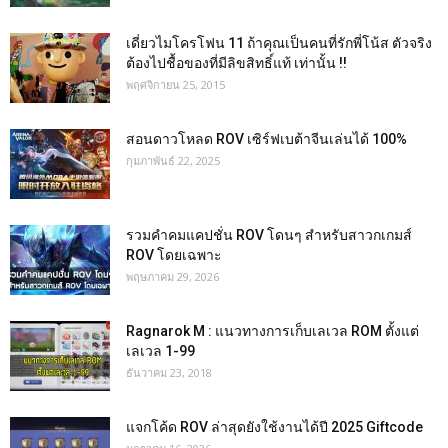
เดี่ยวไมโครโฟน 11 ถ้าคุณเป็นคนที่รักพี่โน้ส ตัวจริง
ต้องไปชื้อของที่มีลิขสิทธิ์แท้ เท่านั้น !!
พฤศจิกายน 25, 2015
สอนดาวโหลด ROV เซิร์ฟเบต้าจีนเล่นได้ 100%
กุมภาพันธ์ 22, 2025
รวมคำคมแคปชั่น ROV โดนๆ สำหรับสาวกเกมส์
ROV โดยเฉพาะ
พฤษภาคม 29, 2026
Ragnarok M : แนวทางการเก็บเลเวล ROM ตั้งแต่
เลเวล 1-99
ธันวาคม 23, 2018
แจกโค้ด ROV ล่าสุดยังใช้งานได้ปี 2025 Giftcode