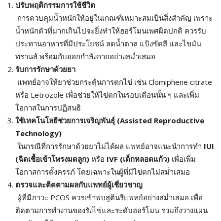
ปรับพฤติกรรมการใช้ชีวิต
การควบคุมน้ำหนักให้อยู่ในเกณฑ์เหมาะสมเป็นสิ่งสำคัญ เพราะ
น้ำหนักตัวที่มากเกินไปจะยิ่งทำให้ฮอร์โมนเพศผิดปกติ ควรรับ
ประทานอาหารที่มีประโยชน์ ลดน้ำตาล แป้งขัดสี และไขมัน
ทรานส์ พร้อมกับออกกำลังกายอย่างสม่ำเสมอ
รับการรักษาด้วยยา
แพทย์อาจให้ยาช่วยกระตุ้นการตกไข่ เช่น Clomiphene citrate
หรือ Letrozole เพื่อช่วยให้ไข่ตกในรอบเดือนนั้น ๆ และเพิ่ม
โอกาสในการปฏิสนธิ
ใช้เทคโนโลยีช่วยการเจริญพันธุ์ (Assisted Reproductive
Technology)
ในกรณีที่การรักษาด้วยยาไม่ได้ผล แพทย์อาจแนะนำการทำ
IUI
(
ฉีดเชื้อเข้าโพรงมดลูก)
หรือ
IVF (
เด็กหลอดแก้ว)
เพื่อเพิ่ม
โอกาสการตั้งครรภ์ โดยเฉพาะในผู้ที่มีไข่ตกไม่สม่ำเสมอ
ตรวจและติดตามผลกับแพทย์ผู้เชี่ยวชาญ
ผู้ที่มีภาวะ PCOS ควรเข้าพบสูตินรีแพทย์อย่างสม่ำเสมอ เพื่อ
ติดตามการทำงานของรังไข่และระดับฮอร์โมน รวมถึงวางแผน