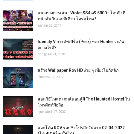
แนวทางการเล่น : Violet SS4 คริ 5000+ โดนยิงที
หน้าสั่นกันเลยทีเดียว โครตโหด !
ตุลาคม 23, 2017
Identity V การอัพเปิร์ค (Perk) ของ Hunter จะอัพ
อย่างไรดี?
กรกฎาคม 21, 2018
สร้าง Wallpaper Rov HD ง่าย ๆ เพียงไม่กี่คลิก
กันยายน 17, 2017
สอนวิธีโหลด เกมส์นอนสู้ผี The Haunted Hostel ใน
โทรศัพท์มือถือ
กุมภาพันธ์ 17, 2022
แจกโค้ด ROV รอบชิงโปรลีกวันแรก 02-04-2022
(โค้ดROVใหม่ใช้ได้)