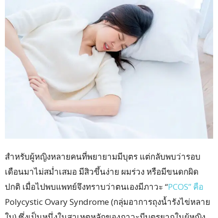
สำหรับผู้หญิงหลายคนที่พยายามมีบุตร แต่กลับพบว่ารอบ
เดือนมาไม่สม่ำเสมอ มีสิวขึ้นง่าย ผมร่วง หรือมีขนดกผิด
ปกติ เมื่อไปพบแพทย์จึงทราบว่าตนเองมีภาวะ “
PCOS” คือ
Polycystic Ovary Syndrome (กลุ่มอาการถุงน้ำรังไข่หลาย
ใบ) ซึ่งเป็นหนึ่งในสาเหตุหลักของภาวะมีบุตรยากในผู้หญิง