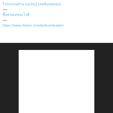
โปรแกรมคำนวณเงินกู้ (ลดต้นลดดอก)
—-
ซื้อหวยเลขอะไรดี
—-
https://www.i3siam.com/jwdownloader/