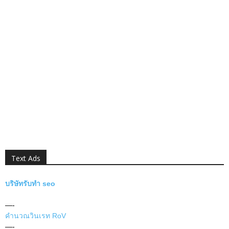
Text Ads
บริษัทรับทำ seo
—-
คำนวณวินเรท RoV
—-